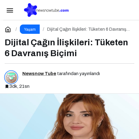
Yaz Tatiline Sağlıklı Bir Başlangıç İçin
Beslenme
Paylaş
Yorum Yap
Dijital Çağın İlişkileri: Tüketen 6 Davranış
Yaşam
Biçimi
Dijital Çağın İlişkileri: Tüketen
6 Davranış Biçimi
Newsnow Tube
tarafından yayınlandı
3dk, 21sn