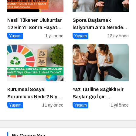
Nesli Tükenen Ulukurtlar
Spora Başlamak
12 Bin Yıl Sonra Hayata
İstiyorum Ama Nereden
Döndürüldü
Başlayacağımı
Yaşam
1 yıl önce
Yaşam
12 ay önce
Bilmiyorum!
Kurumsal Sosyal
Yaz Tatiline Sağlıklı Bir
Sorumluluk Nedir? Niye
Başlangıç İçin
Önemlidir? Kurumsal
Beslenme
Yaşam
11 ay önce
Yaşam
1 yıl önce
Sosyal Sorumluluk Nasıl
Yapılır?
Bir Cevap Yaz