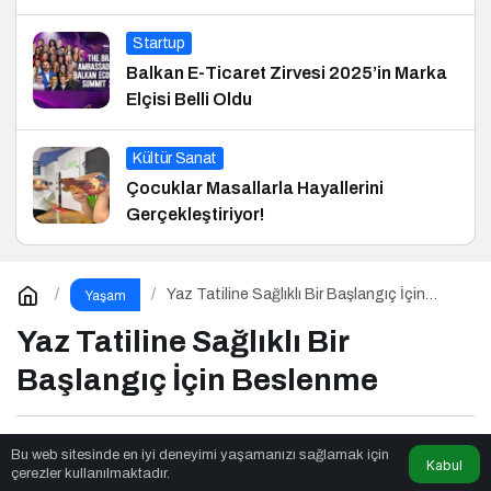
Startup
Balkan E-Ticaret Zirvesi 2025’in Marka
Elçisi Belli Oldu
Kültür Sanat
Çocuklar Masallarla Hayallerini
Gerçekleştiriyor!
Yaz Tatiline Sağlıklı Bir Başlangıç İçin
Yaşam
Beslenme
Yaz Tatiline Sağlıklı Bir
Başlangıç İçin Beslenme
Newsnow Tube
tarafından yayınlandı
Bu web sitesinde en iyi deneyimi yaşamanızı sağlamak için
Kabul
çerezler kullanılmaktadır.