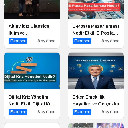
Altınyıldız Classics,
E-Posta Pazarlaması
İklim ve
Nedir Etkili E-Posta
Sürdürülebilirlik
Pazarlaması için 10
Ekonomi
8 ay önce
Ekonomi
8 ay önce
Ödülleri’nde “Yılın
Altın İpucu
Geri Dönüşüm
Projesi”
Kategorisinde Altın
Ödül Kazandı
Dijital Kriz Yönetimi
Erken Emeklilik
Nedir Etkili Dijital Kriz
Hayalleri ve Gerçekler
Yönetimi için 10 Altın
Ekonomi
8 ay önce
Ekonomi
9 ay önce
İpucu