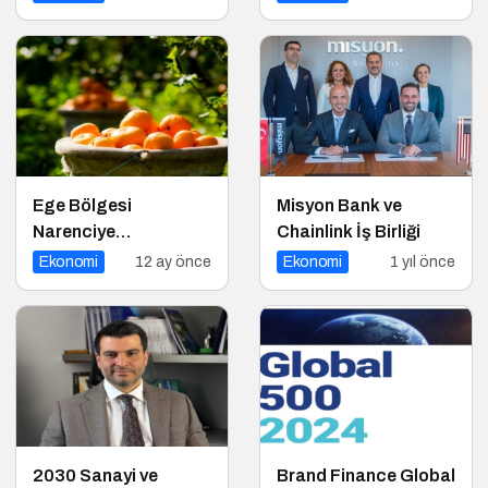
mi?
Rehberi!
Ege Bölgesi
Misyon Bank ve
Narenciye
Chainlink İş Birliği
Rekoltesinde Sert
Ekonomi
12 ay önce
Ekonomi
1 yıl önce
Düşüş: Üretim Yüzde
34 Azaldı
2030 Sanayi ve
Brand Finance Global