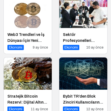
Web3 Trendleri ve İş
Sektör
Dünyası İçin Yeni
Profesyonelleri
Fırsatlar
Dünya’nın
Ekonomi
9 ay önce
Ekonomi
10 ay önce
Başkentinde
Buluşacak!
Stratejik Bitcoin
Bybit TR’den Blok
Rezervi: Dijital Altın
Zinciri Kullanıcılarına
mı, Riskli Bir Hamle
Ağ Tıkanıklığı
Ekonomi
11 ay önce
Ekonomi
12 ay önce