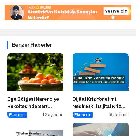
Benzer Haberler
Ege Bölgesi Narenciye
Dijital Kriz Yönetimi
Rekoltesinde Sert
Nedir Etkili Dijital Kriz
Düşüş: Üretim Yüzde 34
Yönetimi için 10 Altın
Ekonomi
12 ay önce
Ekonomi
9 ay önce
Azaldı
İpucu