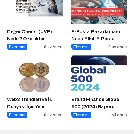
Değer Önerisi (UVP)
E-Posta Pazarlaması
Nedir? Özellikten
Nedir Etkili E-Posta
Faydaya Geçiş
Pazarlaması için 10
Ekonomi
8 ay önce
Ekonomi
9 ay önce
Altın İpucu
Web3 Trendleri ve İş
Brand Finance Global
Dünyası İçin Yeni
500 (2024) Raporu
Fırsatlar
Yayımlandı!
Ekonomi
9 ay önce
Ekonomi
1 yıl önce