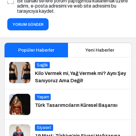
Bir dahaki sefere yorum yaptığımda kullanılmak üzere
adımı, e-posta adresimi ve web site adresimi bu
tarayıcıya kaydet.
YORUM GÖNDER
Popüler Haberler
Yeni Haberler
Sağlık
Kilo Vermek mi, Yağ Vermek mi? Aynı Şey
Sanıyoruz Ama Değil!
Yaşam
Türk Tasarımcıların Küresel Başarısı
Siyaset
19 Mart: Türkiye’nin Siyasi Hafızasına