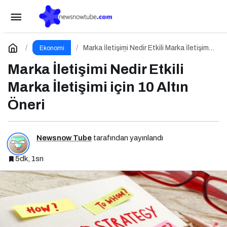
Altınyıldız Classics, İklim ve Sürdürülebilirlik
Ödülleri’nde “Yılın Geri Dönüşüm Projesi” Kategorisinde
Paylaş
Yorum Yap
Marka İletişimi Nedir Etkili Marka İletişimi
Ekonomi
için 10 Altın Öneri
Marka İletişimi Nedir Etkili
Altın Ödül Kazandı
Marka İletişimi için 10 Altın
Öneri
Newsnow Tube
tarafından yayınlandı
5dk, 1sn