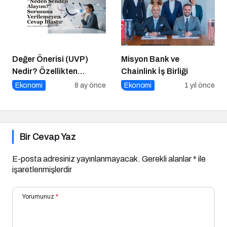
Değer Önerisi (UVP)
Misyon Bank ve
Nedir? Özellikten
Chainlink İş Birliği
Faydaya Geçiş
Ekonomi
8 ay önce
Ekonomi
1 yıl önce
Bir Cevap Yaz
E-posta adresiniz yayınlanmayacak.
Gerekli alanlar
*
ile
işaretlenmişlerdir
Yorumunuz
*