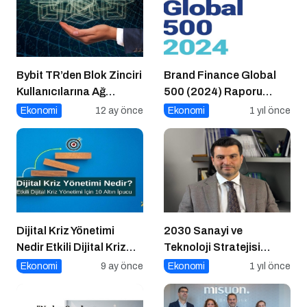
Bybit TR’den Blok Zinciri
Brand Finance Global
Kullanıcılarına Ağ
500 (2024) Raporu
Tıkanıklığı Rehberi!
Yayımlandı!
Ekonomi
12 ay önce
Ekonomi
1 yıl önce
Dijital Kriz Yönetimi
2030 Sanayi ve
Nedir Etkili Dijital Kriz
Teknoloji Stratejisi
Yönetimi için 10 Altın
Açıklandı
Ekonomi
9 ay önce
Ekonomi
1 yıl önce
İpucu