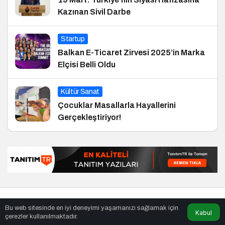
Kazınan Sivil Darbe
Startup
Balkan E-Ticaret Zirvesi 2025’in Marka
Elçisi Belli Oldu
Kültür Sanat
Çocuklar Masallarla Hayallerini
Gerçekleştiriyor!
© Telif Hakkı 01.02.2015, Tüm Hakları Saklıdır.
haber
,
en iyiler
Bu web sitesinde en iyi deneyimi yaşamanızı sağlamak için
listesi
,
bihaber
,
sağlıklı
Kabul
çerezler kullanılmaktadır.