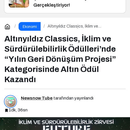
Gerçekleştiriyor!
Altınyıldız Classics, İklim ve
Ekonomi
Sürdürülebilirlik Ödülleri’nde “Yılın Geri
Dönüşüm Projesi” Kategorisinde Altın
Altınyıldız Classics, İklim ve
Ödül Kazandı
Sürdürülebilirlik Ödülleri’nde
“Yılın Geri Dönüşüm Projesi”
Kategorisinde Altın Ödül
Kazandı
Newsnow Tube
tarafından yayınlandı
1dk, 36sn