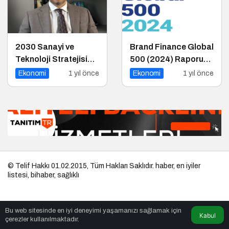
2030 Sanayi ve
Brand Finance Global
Teknoloji Stratejisi
500 (2024) Raporu
Açıklandı
Yayımlandı!
Ekonomi
1 yıl önce
Ekonomi
1 yıl önce
© Telif Hakkı 01.02.2015, Tüm Hakları Saklıdır.
haber
,
en iyiler
listesi
,
bihaber
,
sağlıklı
Bu web sitesinde en iyi deneyimi yaşamanızı sağlamak için
Kabul
çerezler kullanılmaktadır.