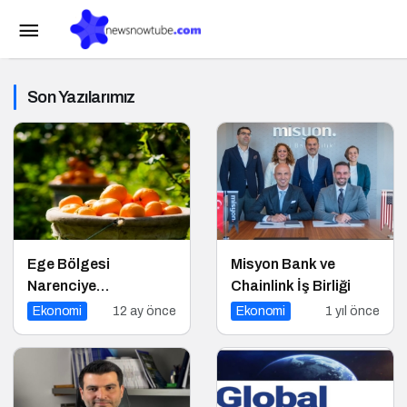
Son Yazılarımız
Ege Bölgesi
Misyon Bank ve
Narenciye
Chainlink İş Birliği
Rekoltesinde Sert
Ekonomi
12 ay önce
Ekonomi
1 yıl önce
Düşüş: Üretim Yüzde
34 Azaldı