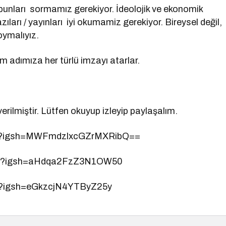
m bunları sormamız gerekiyor. İdeolojik ve ekonomik
ıları / yayınları iyi okumamiz gerekiyor. Bireysel değil,
oymalıyız.
im adımıza her türlü imzayı atarlar.
erilmiştir. Lütfen okuyup izleyip paylaşalım.
ju/?igsh=MWFmdzlxcGZrMXRibQ==
YaE/?igsh=aHdqa2FzZ3N1OW50
h/?igsh=eGkzcjN4YTByZ25y