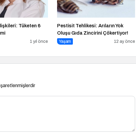
İlişkileri: Tüketen 6
Pestisit Tehlikesi: Arıların Yok
imi
Oluşu Gıda Zincirini Çökertiyor!
1 yıl önce
Yaşam
12 ay önce
 işaretlenmişlerdir