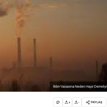
İklim Yasasına Neden Hayır Demeliy
+
-
PAYLAŞ