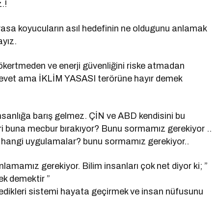
.!
yasa koyucuların asıl hedefinin ne oldugunu anlamak
yız.
ökertmeden ve enerji güvenliğini riske atmadan
na evet ama İKLİM YASASI terörüne hayır demek
anlığa barış gelmez. ÇİN ve ABD kendisini bu
ri buna mecbur bırakıyor? Bunu sormamız gerekiyor ..
ve hangi uygulamalar? bunu sormamız gerekiyor..
nlamamız gerekiyor. Bilim insanları çok net diyor ki; ”
ek demektir ”
dikleri sistemi hayata geçirmek ve insan nüfusunu