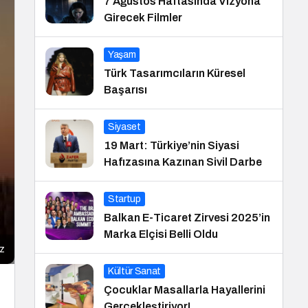
7 Ağustos Haftasında Vizyona
Girecek Filmler
Yaşam
Türk Tasarımcıların Küresel
Başarısı
Siyaset
19 Mart: Türkiye’nin Siyasi
Hafızasına Kazınan Sivil Darbe
Startup
Balkan E-Ticaret Zirvesi 2025’in
Marka Elçisi Belli Oldu
iz
Kültür Sanat
Çocuklar Masallarla Hayallerini
Gerçekleştiriyor!