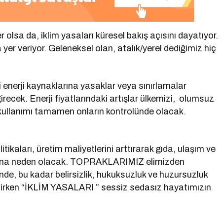
er olsa da, iklim yasaları küresel bakış açısını dayatıyor.
er veriyor. Geleneksel olan, atalık/yerel dediğimiz hiç
 enerji kaynaklarına yasaklar veya sınırlamalar
girecek. Enerji fiyatlarındaki artışlar ülkemizi, olumsuz
n kullanımı tamamen onların kontrolünde olacak.
.
tikaları, üretim maliyetlerini arttırarak gıda, ulaşım ve
larına neden olacak. TOPRAKLARIMIZ elimizden
emde, bu kadar belirsizlik, hukuksuzluk ve huzursuzluk
nirken “İKLİM YASALARI ” sessiz sedasız hayatımızın