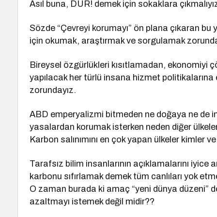
Asıl buna, DUR! demek için sokaklara çıkmalıyız
Sözde “Çevreyi korumayı” ön plana çıkaran bu 
için okumak, araştırmak ve sorgulamak zorunda
Bireysel özgürlükleri kısıtlamadan, ekonomiyi ç
yapılacak her türlü insana hizmet politikaları
zorundayız.
ABD emperyalizmi bitmeden ne doğaya ne de ins
yasalardan korumak isterken neden diğer ülkele
Karbon salınımını en çok yapan ülkeler kimler 
Tarafsız bilim insanlarının açıklamalarını iyice a
karbonu sıfırlamak demek tüm canlıları yok etm
O zaman burada ki amaç “yeni dünya düzeni” de
azaltmayı istemek değil midir??