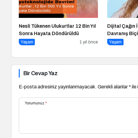
Nesli Tükenen Ulukurtlar 12 Bin Yıl
Dijital Çağın 
Sonra Hayata Döndürüldü
Davranış Biç
Yaşam
1 yıl önce
Yaşam
Bir Cevap Yaz
E-posta adresiniz yayınlanmayacak.
Gerekli alanlar
*
ile
Yorumunuz
*