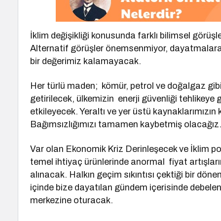
İklim değişikliği konusunda farklı bilimsel görüşl
Alternatif görüşler önemsenmiyor, dayatmalara y
bir değerimiz kalamayacak.
Her türlü maden; kömür, petrol ve doğalgaz gibi
getirilecek, ülkemizin enerji güvenliği tehlikeye 
etkileyecek. Yeraltı ve yer üstü kaynaklarımızı
Bağımsızlığımızı tamamen kaybetmiş olacağız
Var olan Ekonomik Kriz Derinleşecek ve İklim poli
temel ihtiyaç ürünlerinde anormal fiyat artış
alınacak. Halkın geçim sıkıntısı çektiği bir dön
içinde bize dayatılan gündem içerisinde debele
merkezine oturacak.