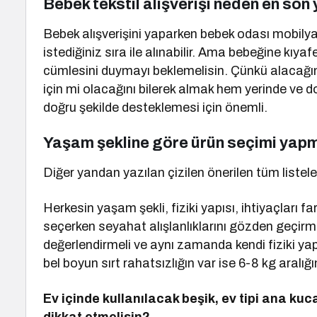
Bebek tekstil alışverişi neden en son
Bebek alışverişini yaparken bebek odası mobily
istediğiniz sıra ile alınabilir. Ama bebeğine kıy
cümlesini duymayı beklemelisin. Çünkü alacağın
için mi olacağını bilerek almak hem yerinde ve do
doğru şekilde desteklemesi için önemli.
Yaşam şekline göre ürün seçimi yapm
Diğer yandan yazılan çizilen önerilen tüm listel
Herkesin yaşam şekli, fiziki yapısı, ihtiyaçları
seçerken seyahat alışlanlıklarını gözden geçirme
değerlendirmeli ve aynı zamanda kendi fiziki ya
bel boyun sırt rahatsızlığın var ise 6-8 kg aralı
Ev içinde kullanılacak beşik, ev tipi ana kuc