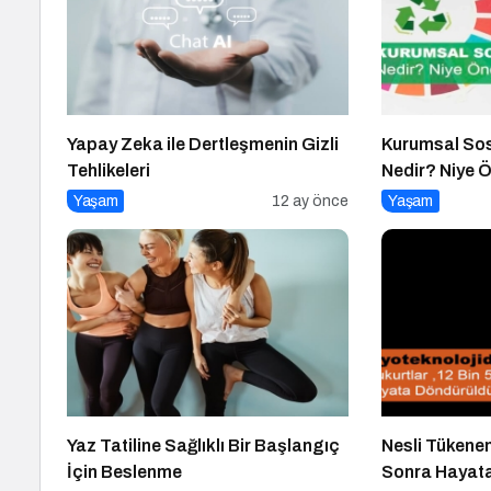
Yapay Zeka ile Dertleşmenin Gizli
Kurumsal Sos
Tehlikeleri
Nedir? Niye 
Sosyal Soruml
Yaşam
12 ay önce
Yaşam
Yaz Tatiline Sağlıklı Bir Başlangıç
Nesli Tükenen
İçin Beslenme
Sonra Hayat