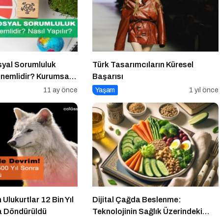
yal Sorumluluk
Türk Tasarımcıların Küresel
Önemlidir? Kurumsal
Başarısı
uluk Nasıl Yapılır?
11 ay önce
Yaşam
1 yıl önce
 Ulukurtlar 12 Bin Yıl
Dijital Çağda Beslenme:
a Döndürüldü
Teknolojinin Sağlık Üzerindeki