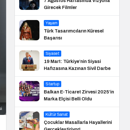
7 Ağustos Haftasında Vizyona
Girecek Filmler
Yaşam
Türk Tasarımcıların Küresel
Başarısı
Siyaset
19 Mart: Türkiye’nin Siyasi
Hafızasına Kazınan Sivil Darbe
Startup
Balkan E-Ticaret Zirvesi 2025’in
Marka Elçisi Belli Oldu
si
Kültür Sanat
Çocuklar Masallarla Hayallerini
Gerçekleştiriyor!