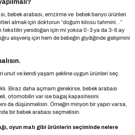
 yapılmalı?
ası, bebek arabası, emzirme ve bebek banyo ürünleri
afetleri almak için doktorun “doğum kilosu tahmini…”
 tekstilin yenidoğan için mi yoksa 0-3 ya da 3-6 ay
ğru alışveriş için hem de bebeğin giydiğinde gelişimini
alısın.
eri unut ve kendi yaşam şekline uygun ürünleri seç.
 farklı. Biraz daha açmam gerekirse, bebek arabası
li, otomobilin var ise bagaj kapasitesini
pını da düşünmelisin. Örneğin minyon bir yapın varsa,
ğında bir bebek arabası seçmelisin.
ağı, oyun matı gibi ürünlerin seçiminde nelere