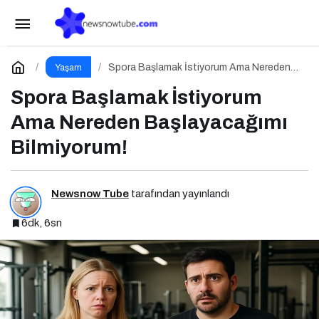
Dijital Çağın İlişkileri: Tüketen 6 Davranış
Biçimi
Paylaş
Yorum Yap
Spora Başlamak İstiyorum Ama Nereden
Yaşam
Başlayacağımı Bilmiyorum!
Spora Başlamak İstiyorum
Ama Nereden Başlayacağımı
Bilmiyorum!
Newsnow Tube
tarafından yayınlandı
6dk, 6sn