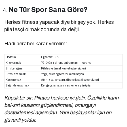
Ne Tür Spor Sana Göre?
Herkes fitness yapacak diye bir şey yok. Herkes
pilatesçi olmak zorunda da değil.
Hadi beraber karar verelim:
Hedefin
Egzersiz Türü
Kilo vermek
Yürüyüş + direnç antrenmanı + kardiyo
Sırt-bel ağrısı
Pilates ve temel kuvvet egzersizleri
Stresi azaltmak
Yoga, nefes egzersizi, meditasyon
Kas yapmak
Ağırlık çalışmaları, direnç lastiği egzersizleri
Sağlıklı yaş almak
Denge çalışmaları + esneme + yürüyüş
Küçük bir sır: Pilates herkese iyi gelir. Özellikle karın-
bel-sırt kaslarını güçlendirmesi, omurgayı
desteklemesi açısından. Yeni başlayanlar için en
güvenli yoldur.