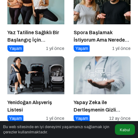
Yaz Tatiline Sağlıklı Bir
Spora Başlamak
Başlangıç İçin
İstiyorum Ama Nereden
Beslenme
Başlayacağımı
Yaşam
1 yıl önce
Yaşam
1 yıl önce
Bilmiyorum!
Yenidoğan Alışveriş
Yapay Zeka ile
Listesi
Dertleşmenin Gizli
Tehlikeleri
Yaşam
1 yıl önce
Yaşam
12 ay önce
Bu web sitesinde en iyi deneyimi yaşamanızı sağlamak için
Kabul
çerezler kullanılmaktadır.