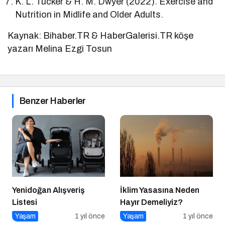
K. L. Tucker & H. M. Dwyer (2022). Exercise and
Nutrition in Midlife and Older Adults.
Kaynak: Bihaber.TR & HaberGalerisi.TR köşe
yazarı Melina Ezgi Tosun
Benzer Haberler
Yenidoğan Alışveriş
İklim Yasasına Neden
Listesi
Hayır Demeliyiz?
Yaşam
1 yıl önce
Yaşam
1 yıl önce