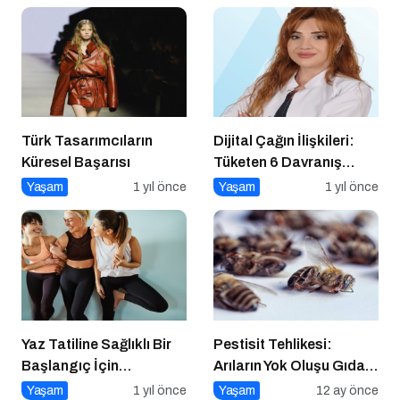
Türk Tasarımcıların
Dijital Çağın İlişkileri:
Küresel Başarısı
Tüketen 6 Davranış
Biçimi
Yaşam
1 yıl önce
Yaşam
1 yıl önce
Yaz Tatiline Sağlıklı Bir
Pestisit Tehlikesi:
Başlangıç İçin
Arıların Yok Oluşu Gıda
Beslenme
Zincirini Çökertiyor!
Yaşam
1 yıl önce
Yaşam
12 ay önce