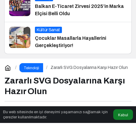
Balkan E-Ticaret Zirvesi 2025’in Marka
Elçisi Belli Oldu
Kültür Sanat
Çocuklar Masallarla Hayallerini
Gerçekleştiriyor!
Zararlı SVG Dosyalarına Karşı Hazır Olun
Teknoloji
Zararlı SVG Dosyalarına Karşı
Hazır Olun
Newsnow Tube
tarafından yayınlandı
Bu web sitesinde en iyi deneyimi yaşamanızı sağlamak için
Kabul
çerezler kullanılmaktadır.
3dk, 15sn