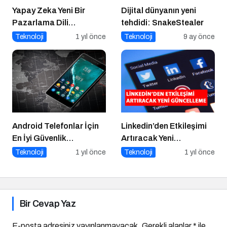
Yapay Zeka Yeni Bir
Dijital dünyanın yeni
Pazarlama Dili
tehdidi: SnakeStealer
Konuşuyor:
Teknoloji
1 yıl önce
Teknoloji
9 ay önce
ChatGPT’nin
Güncellemeleri ve
Markalara Yönelik
Fırsatlar
Android Telefonlar İçin
Linkedin’den Etkileşimi
En İyi Güvenlik
Artıracak Yeni
Uygulamaları
Güncelleme
Teknoloji
1 yıl önce
Teknoloji
1 yıl önce
Bir Cevap Yaz
E-posta adresiniz yayınlanmayacak.
Gerekli alanlar
*
ile