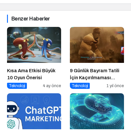
Benzer Haberler
Kısa Ama Etkisi Büyük
9 Günlük Bayram Tatili
10 Oyun Önerisi
İçin Kaçırılmaması
Gereken 8 Oyun
Teknoloji
4 ay önce
Teknoloji
1 yıl önce