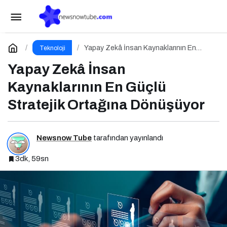
Zararlı SVG Dosyalarına Karşı Hazır Olun
Paylaş
Yorum Yap
Yapay Zekâ İnsan Kaynaklarının En
Teknoloji
Güçlü Stratejik Ortağına Dönüşüyor
Yapay Zekâ İnsan
Kaynaklarının En Güçlü
Stratejik Ortağına Dönüşüyor
Newsnow Tube
tarafından yayınlandı
3dk, 59sn