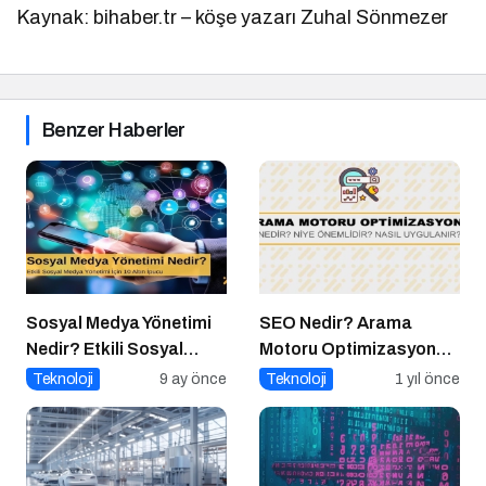
Kaynak: bihaber.tr – köşe yazarı Zuhal Sönmezer
Benzer Haberler
Sosyal Medya Yönetimi
SEO Nedir? Arama
Nedir? Etkili Sosyal
Motoru Optimizasyonu
Medya Yönetimi İçin 10
Nasıl Yapılır?
Teknoloji
9 ay önce
Teknoloji
1 yıl önce
Altın İpucu