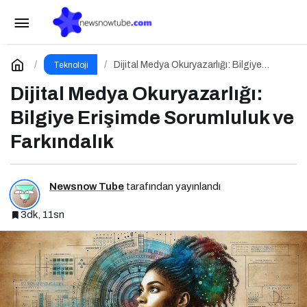
Yapay Zeka Yeni Bir Pazarlama Dili Konuşuyor:
ChatGPT’nin Güncellemeleri ve Markalara Yönelik
Paylaş
Yorum Yap
Dijital Medya Okuryazarlığı: Bilgiye
Teknoloji
Erişimde Sorumluluk ve Farkındalık
Dijital Medya Okuryazarlığı:
Fırsatlar
Bilgiye Erişimde Sorumluluk ve
Farkındalık
Newsnow Tube
tarafından yayınlandı
3dk, 11sn