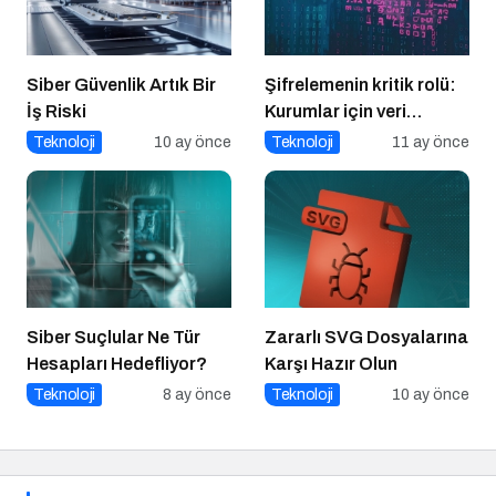
Siber Güvenlik Artık Bir
Şifrelemenin kritik rolü:
İş Riski
Kurumlar için veri
güvenliğinin temel
Teknoloji
10 ay önce
Teknoloji
11 ay önce
katmanı
Siber Suçlular Ne Tür
Zararlı SVG Dosyalarına
Hesapları Hedefliyor?
Karşı Hazır Olun
Teknoloji
8 ay önce
Teknoloji
10 ay önce