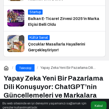
Startup
Balkan E-Ticaret Zirvesi 2025’in Marka
Elçisi Belli Oldu
Kültür Sanat
Çocuklar Masallarla Hayallerini
Gerçekleştiriyor!
Yapay Zeka Yeni Bir Pazarlama Dili
Teknoloji
Konuşuyor: ChatGPT’nin
Güncellemeleri ve Markalara Yönelik
Yapay Zeka Yeni Bir Pazarlama
Fırsatlar
Dili Konuşuyor: ChatGPT’nin
Güncellemeleri ve Markalara
Yönelik Fırsatlar
Bu web sitesinde en iyi deneyimi yaşamanızı sağlamak için
Kabul
çerezler kullanılmaktadır.