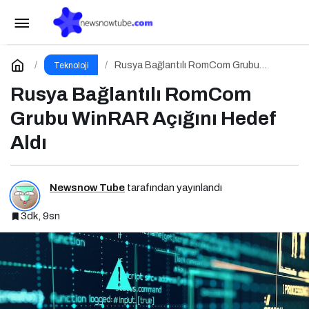
YouTube Video İndirme Rehberi
Paylaş
Yorum Yap
Rusya Bağlantılı RomCom Grubu
Teknoloji
WinRAR Açığını Hedef Aldı
Rusya Bağlantılı RomCom
Grubu WinRAR Açığını Hedef
Aldı
Newsnow Tube
tarafından yayınlandı
3dk, 9sn