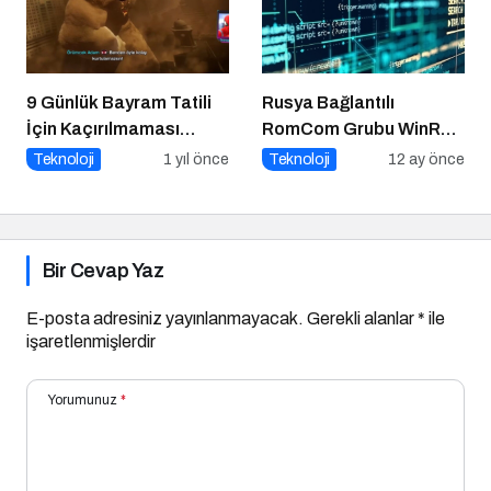
9 Günlük Bayram Tatili
Rusya Bağlantılı
İçin Kaçırılmaması
RomCom Grubu WinRAR
Gereken 8 Oyun
Açığını Hedef Aldı
Teknoloji
1 yıl önce
Teknoloji
12 ay önce
Bir Cevap Yaz
E-posta adresiniz yayınlanmayacak.
Gerekli alanlar
*
ile
işaretlenmişlerdir
Yorumunuz
*