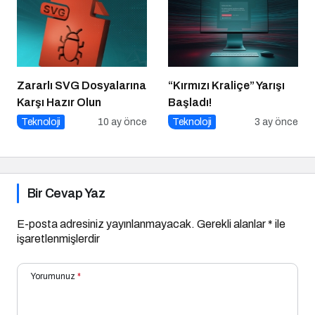
Zararlı SVG Dosyalarına
“Kırmızı Kraliçe” Yarışı
Karşı Hazır Olun
Başladı!
Teknoloji
10 ay önce
Teknoloji
3 ay önce
Bir Cevap Yaz
E-posta adresiniz yayınlanmayacak.
Gerekli alanlar
*
ile
işaretlenmişlerdir
Yorumunuz
*