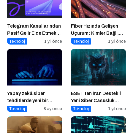
Telegram Kanallarından
Fiber Hızında Gelişen
Pasif Gelir Elde Etmek
Uçurum: Kimler Bağlı,
Artık Mümkün
Kimler Dışarıda
Teknoloji
1 yıl önce
Teknoloji
1 yıl önce
Yapay zekâ siber
ESET’ten İran Destekli
tehditlerde yeni bir
Yeni Siber Casusluk
dönemi başlatıyor
Operasyonu Uyarısı
Teknoloji
8 ay önce
Teknoloji
1 yıl önce