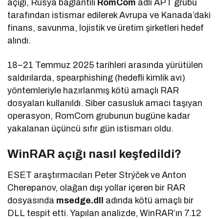
açığı, Rusya bağlantılı
RomCom
adlı APT grubu
tarafından istismar edilerek Avrupa ve Kanada’daki
finans, savunma, lojistik ve üretim şirketleri hedef
alındı.
18–21 Temmuz 2025 tarihleri arasında yürütülen
saldırılarda, spearphishing (hedefli kimlik avı)
yöntemleriyle hazırlanmış kötü amaçlı RAR
dosyaları kullanıldı. Siber casusluk amacı taşıyan
operasyon, RomCom grubunun bugüne kadar
yakalanan üçüncü sıfır gün istismarı oldu.
WinRAR açığı nasıl keşfedildi?
ESET araştırmacıları Peter Strýček ve Anton
Cherepanov, olağan dışı yollar içeren bir RAR
dosyasında
msedge.dll
adında kötü amaçlı bir
DLL tespit etti. Yapılan analizde, WinRAR’ın 7.12