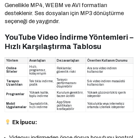
Genellikle MP4, WEBM ve AVI formatları
desteklenir. Ses dosyaları için MP3 dönüştürme
seçeneği de yaygındır.
YouTube Video İndirme Yöntemleri –
Hızlı Karşılaştırma Tablosu
Yöntem
Avantajları
Dezavantajları
Önerilen Kullanım Durumu
Hızlı,
Online
Reklamlar,
Ara sıra video indiren
programsız,
Siteler
güvenlik riski
kullanıcılar
kolay erişim
Tarayıcı
Tarayıcı
Tek tıkla indirme,
Sık video indiren masaüstü
performansını
Uzantıları
pratik
kullanıcıları
düşürebilir
Yüksek kalite,
Kurulum gerektirir,
Yüksek çözünürlüklü içerik
Programlar
toplu indirme
bazen ücretli
isteyenler
App Store
Mobil
Taşınabilirlik,
Yolculukta veya internetsiz
politikaları
Uygulamalar
hızlı indirme
ortamda izlemek isteyenler
kısıtlayabilir
Ek İpucu:
Videoyu indirmeden önce dosya boyutunu kontrol