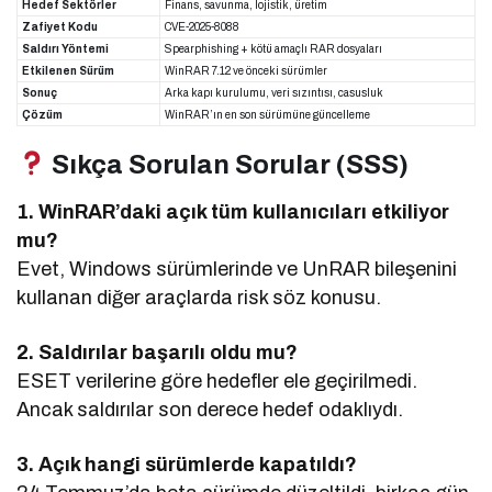
Hedef Sektörler
Finans, savunma, lojistik, üretim
Zafiyet Kodu
CVE-2025-8088
Saldırı Yöntemi
Spearphishing + kötü amaçlı RAR dosyaları
Etkilenen Sürüm
WinRAR 7.12 ve önceki sürümler
Sonuç
Arka kapı kurulumu, veri sızıntısı, casusluk
Çözüm
WinRAR’ın en son sürümüne güncelleme
Sıkça Sorulan Sorular (SSS)
1. WinRAR’daki açık tüm kullanıcıları etkiliyor
mu?
Evet, Windows sürümlerinde ve UnRAR bileşenini
kullanan diğer araçlarda risk söz konusu.
2. Saldırılar başarılı oldu mu?
ESET verilerine göre hedefler ele geçirilmedi.
Ancak saldırılar son derece hedef odaklıydı.
3. Açık hangi sürümlerde kapatıldı?