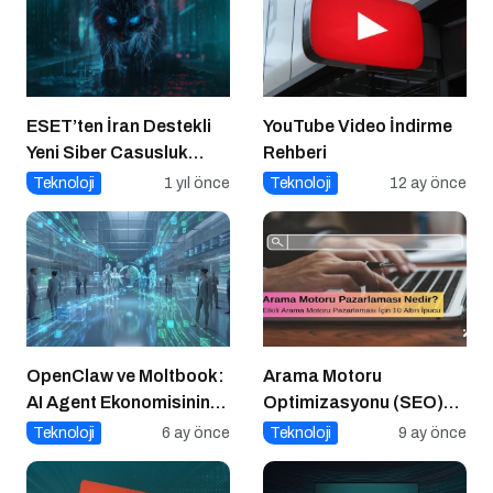
ESET’ten İran Destekli
YouTube Video İndirme
Yeni Siber Casusluk
Rehberi
Operasyonu Uyarısı
Teknoloji
1 yıl önce
Teknoloji
12 ay önce
OpenClaw ve Moltbook:
Arama Motoru
AI Agent Ekonomisinin
Optimizasyonu (SEO)
İlk Altyapıları
Nedir? Etkili SEO İçin 10
Teknoloji
6 ay önce
Teknoloji
9 ay önce
Altın İpucu