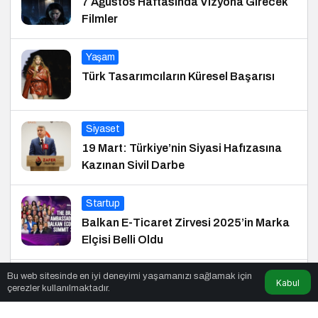
7 Ağustos Haftasında Vizyona Girecek
Filmler
Yaşam
Türk Tasarımcıların Küresel Başarısı
Siyaset
19 Mart: Türkiye’nin Siyasi Hafızasına
Kazınan Sivil Darbe
Startup
Balkan E-Ticaret Zirvesi 2025’in Marka
Elçisi Belli Oldu
Bu web sitesinde en iyi deneyimi yaşamanızı sağlamak için
Kültür Sanat
Kabul
çerezler kullanılmaktadır.
Çocuklar Masallarla Hayallerini
Gerçekleştiriyor!