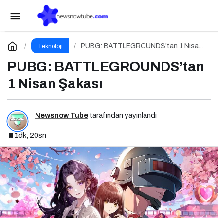
Dijital Medya Okuryazarlığı: Bilgiye Erişimde
Sorumluluk ve Farkındalık
Paylaş
Yorum Yap
PUBG: BATTLEGROUNDS’tan 1 Nisan
Teknoloji
Şakası
PUBG: BATTLEGROUNDS’tan
1 Nisan Şakası
Newsnow Tube
tarafından yayınlandı
1dk, 20sn