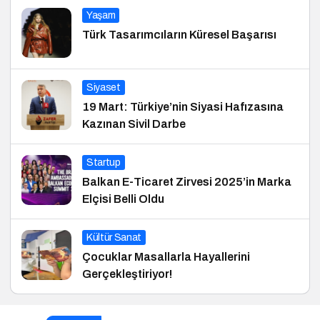
Yaşam
Türk Tasarımcıların Küresel Başarısı
Siyaset
19 Mart: Türkiye’nin Siyasi Hafızasına
Kazınan Sivil Darbe
Startup
Balkan E-Ticaret Zirvesi 2025’in Marka
Elçisi Belli Oldu
Kültür Sanat
Çocuklar Masallarla Hayallerini
Gerçekleştiriyor!