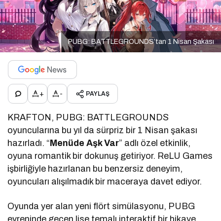
PUBG: BATTLEGROUNDS’tan 1 Nisan Şakası
+
-
PAYLAŞ
KRAFTON, PUBG: BATTLEGROUNDS
oyuncularına bu yıl da sürpriz bir 1 Nisan şakası
hazırladı. “
Menüde Aşk Var
” adlı özel etkinlik,
oyuna romantik bir dokunuş getiriyor. ReLU Games
işbirliğiyle hazırlanan bu benzersiz deneyim,
oyuncuları alışılmadık bir maceraya davet ediyor.
Oyunda yer alan yeni flört simülasyonu, PUBG
evreninde geçen lise temalı interaktif bir hikaye