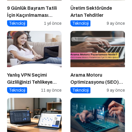
9 Günlük Bayram Tatili
Üretim Sektöründe
İçin Kaçırılmaması
Artan Tehditler
Gereken 8 Oyun
Teknoloji
1 yıl önce
Teknoloji
9 ay önce
Yanlış VPN Seçimi
Arama Motoru
Gizliliğinizi Tehlikeye
Optimizasyonu (SEO)
Atabilir
Nedir? Etkili SEO İçin 10
Teknoloji
11 ay önce
Teknoloji
9 ay önce
Altın İpucu