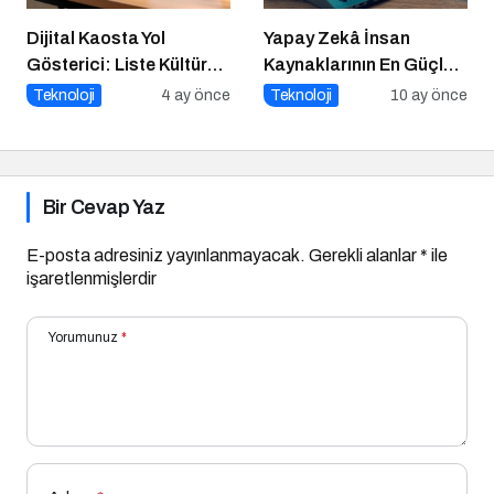
Dijital Kaosta Yol
Yapay Zekâ İnsan
Gösterici: Liste Kültürü
Kaynaklarının En Güçlü
ve İnteraktif Çözümlerin
Stratejik Ortağına
Teknoloji
4 ay önce
Teknoloji
10 ay önce
Geleceği
Dönüşüyor
Bir Cevap Yaz
E-posta adresiniz yayınlanmayacak.
Gerekli alanlar
*
ile
işaretlenmişlerdir
Yorumunuz
*