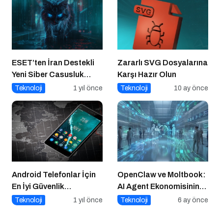
Markalara Yönelik
Fırsatlar
ESET’ten İran Destekli
Zararlı SVG Dosyalarına
Yeni Siber Casusluk
Karşı Hazır Olun
Operasyonu Uyarısı
Teknoloji
1 yıl önce
Teknoloji
10 ay önce
Android Telefonlar İçin
OpenClaw ve Moltbook:
En İyi Güvenlik
AI Agent Ekonomisinin
Uygulamaları
İlk Altyapıları
Teknoloji
1 yıl önce
Teknoloji
6 ay önce