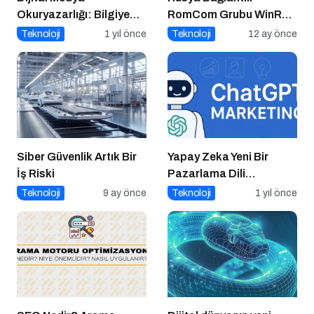
Okuryazarlığı: Bilgiye
RomCom Grubu WinRAR
Erişimde Sorumluluk ve
Açığını Hedef Aldı
Teknoloji
1 yıl önce
Teknoloji
12 ay önce
Farkındalık
Siber Güvenlik Artık Bir
Yapay Zeka Yeni Bir
İş Riski
Pazarlama Dili
Konuşuyor:
Teknoloji
9 ay önce
Teknoloji
1 yıl önce
ChatGPT’nin
Güncellemeleri ve
Markalara Yönelik
Fırsatlar