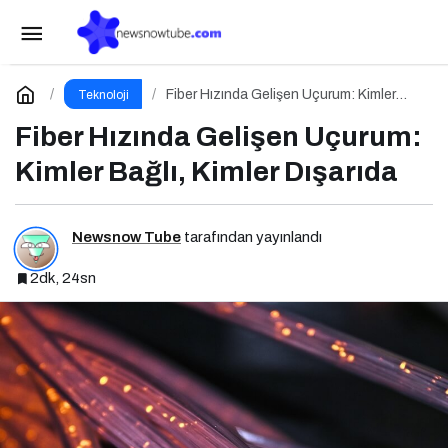
Dijitalleşmenin Gölgesinde: Bilgi Açığı Büyüyor
mu?
Paylaş
Yorum Yap
Fiber Hızında Gelişen Uçurum: Kimler
Teknoloji
Bağlı, Kimler Dışarıda
Fiber Hızında Gelişen Uçurum:
Kimler Bağlı, Kimler Dışarıda
Newsnow Tube
tarafından yayınlandı
2dk, 24sn