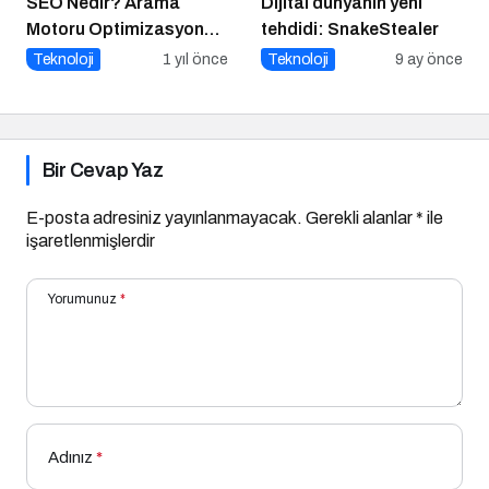
SEO Nedir? Arama
Dijital dünyanın yeni
Motoru Optimizasyonu
tehdidi: SnakeStealer
Nasıl Yapılır?
Teknoloji
1 yıl önce
Teknoloji
9 ay önce
Bir Cevap Yaz
E-posta adresiniz yayınlanmayacak.
Gerekli alanlar
*
ile
işaretlenmişlerdir
Yorumunuz
*
Adınız
*