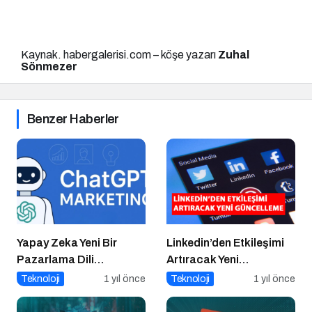
Kaynak. habergalerisi.com – köşe yazarı
Zuhal
Sönmezer
Benzer Haberler
Yapay Zeka Yeni Bir
Linkedin’den Etkileşimi
Pazarlama Dili
Artıracak Yeni
Konuşuyor:
Güncelleme
Teknoloji
1 yıl önce
Teknoloji
1 yıl önce
ChatGPT’nin
Güncellemeleri ve