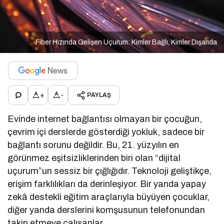
Fiber Hızında Gelişen Uçurum: Kimler Bağlı, Kimler Dışarıda
+
-
PAYLAŞ
Evinde internet bağlantısı olmayan bir çocuğun,
çevrim içi derslerde gösterdiği yokluk, sadece bir
bağlantı sorunu değildir. Bu, 21. yüzyılın en
görünmez eşitsizliklerinden biri olan “dijital
uçurum”un sessiz bir çığlığıdır. Teknoloji geliştikçe,
erişim farklılıkları da derinleşiyor. Bir yanda yapay
zekâ destekli eğitim araçlarıyla büyüyen çocuklar,
diğer yanda derslerini komşusunun telefonundan
takip etmeye çalışanlar…