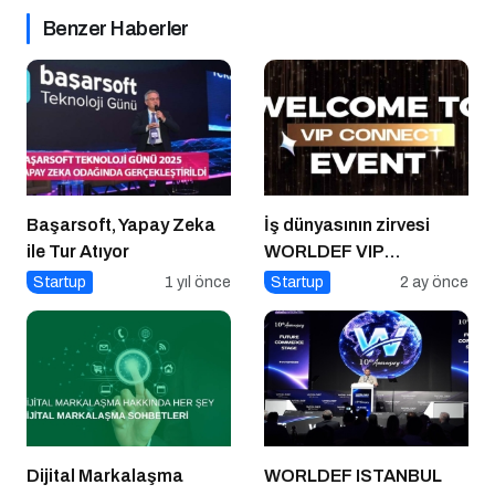
Benzer Haberler
Başarsoft, Yapay Zeka
İş dünyasının zirvesi
ile Tur Atıyor
WORLDEF VIP
Connect’te buluştu
Startup
1 yıl önce
Startup
2 ay önce
Dijital Markalaşma
WORLDEF ISTANBUL