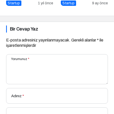
Marmara Teknokent’i
İstanbul Hazır!
Startup
1 yıl önce
Startup
9 ay önce
Ziyaret Etti!
Bir Cevap Yaz
E-posta adresiniz yayınlanmayacak.
Gerekli alanlar
*
ile
işaretlenmişlerdir
Yorumunuz
*
Adınız
*