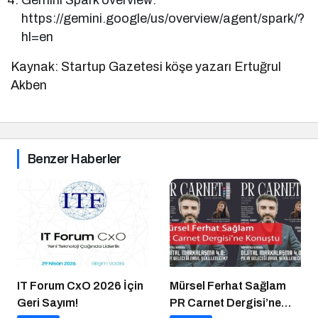
Gemini Spark overview:
https://gemini.google/us/overview/agent/spark/?
hl=en
Kaynak: Startup Gazetesi köşe yazarı Ertuğrul
Akben
Benzer Haberler
IT Forum CxO 2026 İçin
Mürsel Ferhat Sağlam
Geri Sayım!
PR Carnet Dergisi’ne