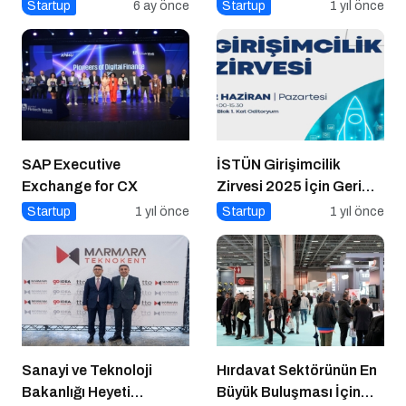
Konuştu
Startup
6 ay önce
Startup
1 yıl önce
SAP Executive
İSTÜN Girişimcilik
Exchange for CX
Zirvesi 2025 İçin Geri
Sayım
Startup
1 yıl önce
Startup
1 yıl önce
Sanayi ve Teknoloji
Hırdavat Sektörünün En
Bakanlığı Heyeti
Büyük Buluşması İçin