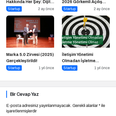
Hakkında Her Şey: Dijital
2026 Görkemli Açılış
Markalaşma Sohbetleri
Töreniyle Başladı
Startup
2 ay önce
Startup
2 ay önce
Podcast Serisi
Marka 5.0 Zirvesi (2025)
İletişim Yönetimi
Gerçekleştirildi!
Olmadan İşletme
Yönetimi Olmaz
Startup
1 yıl önce
Startup
1 yıl önce
Bir Cevap Yaz
E-posta adresiniz yayınlanmayacak.
Gerekli alanlar
*
ile
işaretlenmişlerdir