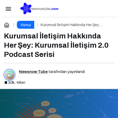
Google I/O 2026 ve Ajan Ekonomisi:
Girişimcinin Yeni Rakibi Arama Kutusu
Paylaş
Yorum Yap
Kurumsal İletişim Hakkında Her Şey:
Startup
Kurumsal İletişim 2.0 Podcast Serisi
Kurumsal İletişim Hakkında
Her Şey: Kurumsal İletişim 2.0
Podcast Serisi
Newsnow Tube
tarafından yayınlandı
3dk, 48sn