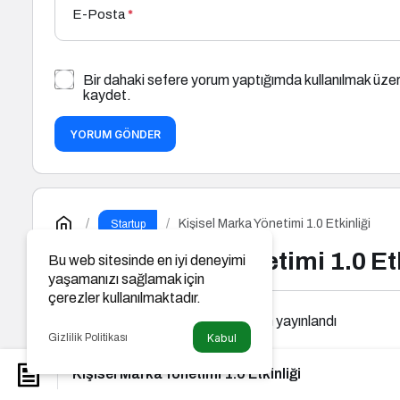
E-Posta
*
Bir dahaki sefere yorum yaptığımda kullanılmak üzer
kaydet.
YORUM GÖNDER
Kişisel Marka Yönetimi 1.0 Etkinliği
Startup
Kişisel Marka Yönetimi 1.0 Et
Bu web sitesinde en iyi deneyimi
yaşamanızı sağlamak için
çerezler kullanılmaktadır.
Newsnow Tube
tarafından yayınlandı
Gizlilik Politikası
Kabul
Kişisel Marka Yönetimi 1.0 Etkinliği