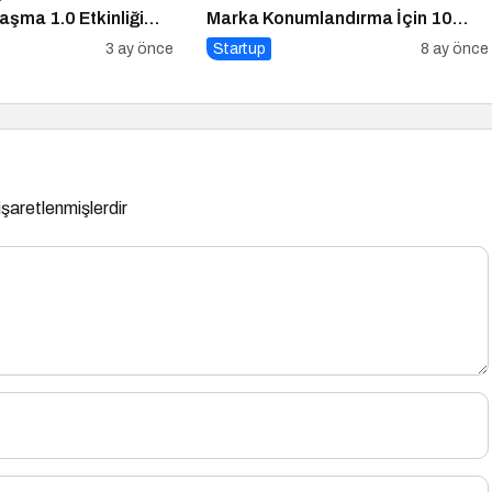
laşma 1.0 Etkinliği
Marka Konumlandırma İçin 10
k
Altın İpucu
3 ay önce
Startup
8 ay önce
 işaretlenmişlerdir