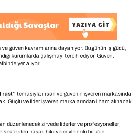
an ve güven kavramlarına dayanıyor. Bugünün iş gücü,
ndığı kurumlarda çalışmayı tercih ediyor. Güven,
albinde yer alıyor.
Trust”
temasıyla insan ve güvenin işveren markasında
ak. Güçlü ve lider işveren markalarından ilham alınacak
an düzenlenecek zirvede liderler ve profesyoneller;
e sektörden başarı hikâyeleriyle dolu bir gün