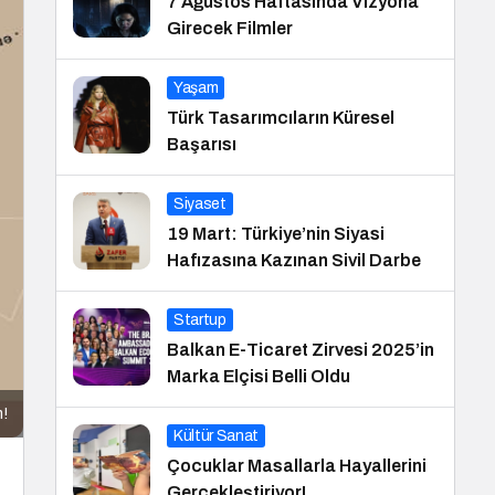
7 Ağustos Haftasında Vizyona
Girecek Filmler
Yaşam
Türk Tasarımcıların Küresel
Başarısı
Siyaset
19 Mart: Türkiye’nin Siyasi
Hafızasına Kazınan Sivil Darbe
Startup
Balkan E-Ticaret Zirvesi 2025’in
Marka Elçisi Belli Oldu
m!
Kültür Sanat
Çocuklar Masallarla Hayallerini
Gerçekleştiriyor!