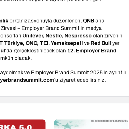
nlık
organizasyonuyla düzenlenen,
QNB
ana
ı Zirvesi – Employer Brand Summit’in medya
onsorları
Unilever, Nestle, Nespresso
olan zirvenin
T Türkiye, ONO, TEI, Yemeksepeti
ve
Red Bull
yer
ul
‘da gerçekleştirilecek olan
12. Employer Brand
mümkün olacak.
ye kaydolmak ve Employer Brand Summit 2025’in ayrıntılı
yerbrandsummit.com
’u ziyaret edebilirsiniz.