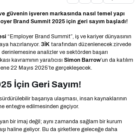
 ve güvenin işveren markasında nasıl temel yapı
loyer Brand Summit
2025 için geri sayım başladı!
esi
“Employer Brand Summit”, iş ve kariyer dünyasının
aya hazırlanıyor.
3İK
tarafından düzenlenecek zirvede
r, derinlemesine analizler ve sektörden başarı
rkası kavramının yaratıcısı
Simon Barrow
’un da katılım
 sene 22 Mayıs 2025’te gerçekleşecek.
5 İçin Geri Sayım!
 sürdürülebilir başarıya ulaşması, insan kaynaklarının
rine entegre edilmesinden geçiyor.
ıyan bir imaj değil; aynı zamanda sağlam bir kurum
aşı haline geliyor. Bu da şirketlere geleceğe daha