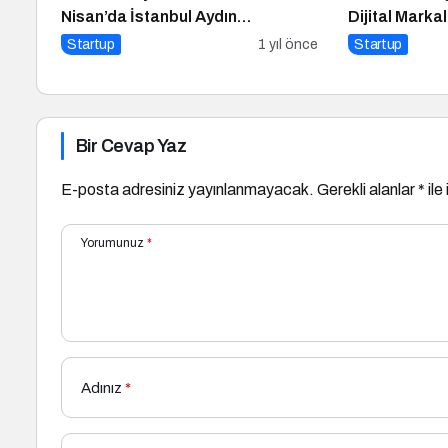
Nisan’da İstanbul Aydın
Dijital Marka
Üniversitesi’nde!
Düzenlenece
Startup
1 yıl önce
Startup
Bir Cevap Yaz
E-posta adresiniz yayınlanmayacak.
Gerekli alanlar
*
ile
Yorumunuz
*
Adınız
*