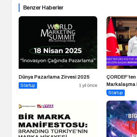
Benzer Haberler
Dünya Pazarlama Zirvesi 2025
ÇORDEF’ten D
Markalaşma H
Startup
1 yıl önce
Başına Mürse
Startup
Getirildi