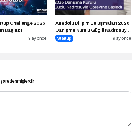
rtup Challenge 2025
Anadolu Bilişim Buluşmaları 2026
ım Başladı
Danışma Kurulu Güçlü Kadrosuyla
Görevine Başladı
9 ay önce
Startup
9 ay önce
 işaretlenmişlerdir