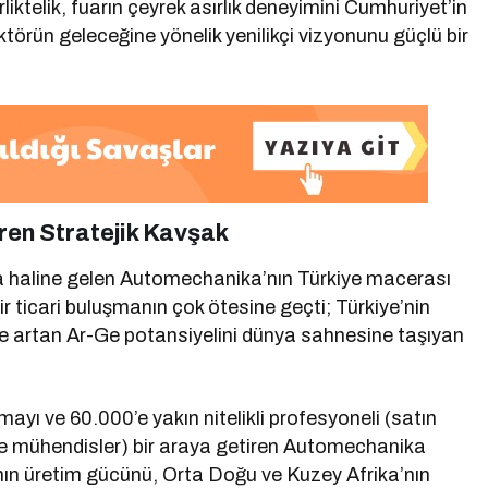
iktelik, fuarın çeyrek asırlık deneyimini Cumhuriyet’in
ktörün geleceğine yönelik yenilikçi vizyonunu güçlü bir
ren Stratejik Kavşak
ka haline gelen Automechanika’nın Türkiye macerası
r ticari buluşmanın çok ötesine geçti; Türkiye’nin
 ve artan Ar-Ge potansiyelini dünya sahnesine taşıyan
rmayı ve 60.000’e yakın nitelikli profesyoneli (satın
i ve mühendisler) bir araya getiren Automechanika
a’nın üretim gücünü, Orta Doğu ve Kuzey Afrika’nın