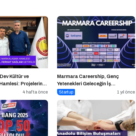
ev Kültür ve
Marmara Careership, Genç
amlesi: Projelerin
Yetenekleri Geleceğin İş
l Ferhat Sağlam
Dünyasıyla Buluşturuyor!
4 hafta önce
Startup
1 yıl önce