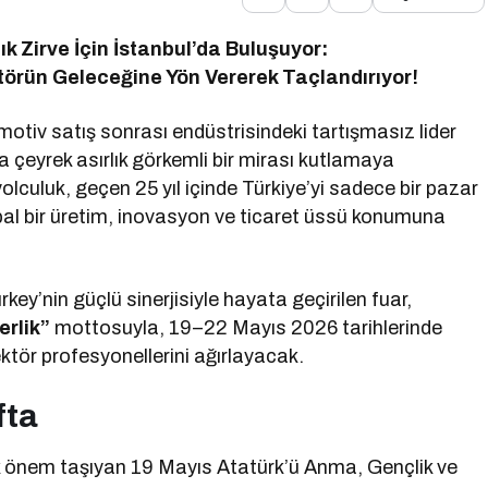
k Zirve İçin İstanbul’da Buluşuyor:
törün Geleceğine Yön Vererek Taçlandırıyor!
otiv satış sonrası endüstrisindeki tartışmasız lider
çeyrek asırlık görkemli bir mirası kutlamaya
yolculuk, geçen 25 yıl içinde Türkiye’yi sadece bir pazar
obal bir üretim, inovasyon ve ticaret üssü konumuna
y’nin güçlü sinerjisiyle hayata geçirilen fuar,
erlik”
mottosuyla, 19–22 Mayıs 2026 tarihlerinde
tör profesyonellerini ağırlayacak.
fta
üyük önem taşıyan 19 Mayıs Atatürk’ü Anma, Gençlik ve