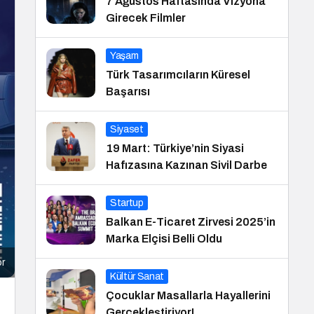
7 Ağustos Haftasında Vizyona
Girecek Filmler
Yaşam
Türk Tasarımcıların Küresel
Başarısı
Siyaset
19 Mart: Türkiye’nin Siyasi
Hafızasına Kazınan Sivil Darbe
Startup
Balkan E-Ticaret Zirvesi 2025’in
Marka Elçisi Belli Oldu
or
Kültür Sanat
Çocuklar Masallarla Hayallerini
Gerçekleştiriyor!