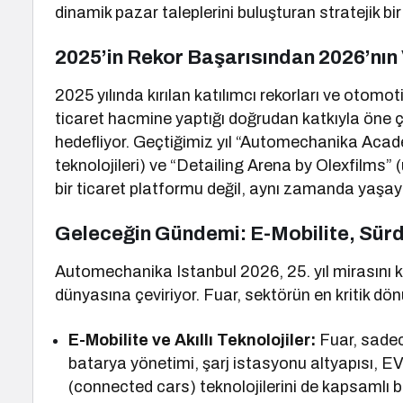
dinamik pazar taleplerini buluşturan stratejik bi
2025’in Rekor Başarısından 2026’nın
2025 yılında kırılan katılımcı rekorları ve otomo
ticaret hacmine yaptığı doğrudan katkıyla öne çı
hedefliyor. Geçtiğimiz yıl “Automechanika Acade
teknolojileri) ve “Detailing Arena by Olexfilms” 
bir ticaret platformu değil, aynı zamanda yaşay
Geleceğin Gündemi: E-Mobilite, Sürdür
Automechanika Istanbul 2026, 25. yıl mirasını
dünyasına çeviriyor. Fuar, sektörün en kritik d
E-Mobilite ve Akıllı Teknolojiler:
Fuar, sadece
batarya yönetimi, şarj istasyonu altyapısı, EV
(connected cars) teknolojilerini de kapsamlı bi