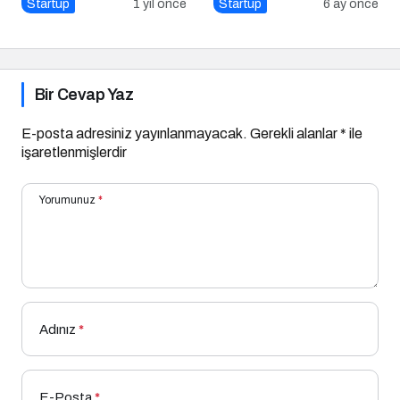
Önemi
Startup
1 yıl önce
Startup
6 ay önce
Bir Cevap Yaz
E-posta adresiniz yayınlanmayacak.
Gerekli alanlar
*
ile
işaretlenmişlerdir
Yorumunuz
*
Adınız
*
E-Posta
*