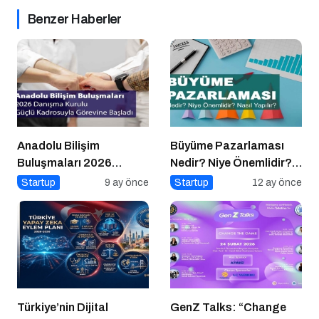
Benzer Haberler
Anadolu Bilişim
Büyüme Pazarlaması
Buluşmaları 2026
Nedir? Niye Önemlidir?
Danışma Kurulu Güçlü
Growht Marketıng Nasıl
Startup
9 ay önce
Startup
12 ay önce
Kadrosuyla Görevine
Yapılır?
Başladı
Türkiye’nin Dijital
GenZ Talks: “Change