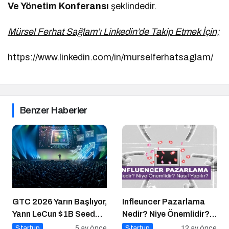
Ve Yönetim Konferansı
şeklindedir.
Mürsel Ferhat Sağlam’ı Linkedin’de Takip Etmek İçin;
https://www.linkedin.com/in/murselferhatsaglam/
Benzer Haberler
GTC 2026 Yarın Başlıyor,
Infleuncer Pazarlama
Yann LeCun $1B Seed
Nedir? Niye Önemlidir?
Aldı: AI Fonlama
Influencer Pazarlama
Startup
5 ay önce
Startup
12 ay önce