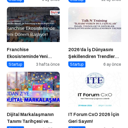
Çılgınlığı
Nasıl Yapılır?
Franchise
2026’da İş Dünyasını
Ekosisteminde Yeni
Şekillendiren Trendler
Dönem Başlıyor: Bayim
Talk N Training “İlham
Startup
3 hafta önce
Startup
6 ay önce
Olur Musun? Fuarı 2026
Veren Buluşmalar”
İçin Geri Sayım!
Serisinde!
Dijital Markalaşmanın
IT Forum CxO 2026 İçin
Tanımı Tarihçesi ve
Geri Sayım!