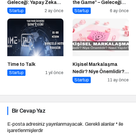
Geleceği: Yapay Zeka
the Game” – Geleceği
Çağında “BİLGE”
Tasarlayanlar Sahne
Startup
2 ay önce
Startup
6 ay önce
Hamlesi
Alıyor!
Time to Talk
Kişisel Markalaşma
Nedir? Niye Önemlidir?
Startup
1 yıl önce
Kişisel Markalaşma
Startup
11 ay önce
Nasıl Uygulanır?
Bir Cevap Yaz
E-posta adresiniz yayınlanmayacak.
Gerekli alanlar
*
ile
işaretlenmişlerdir