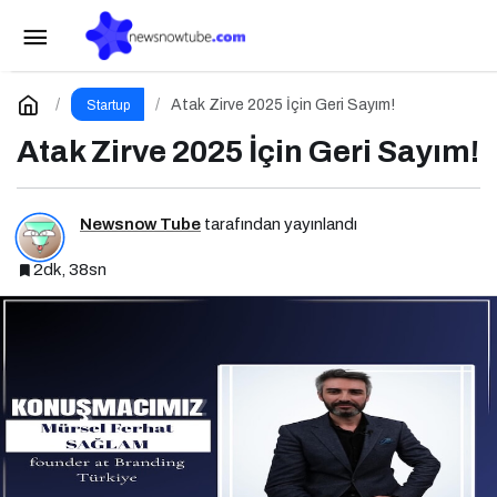
Etkili Network Marketing İçin Sosyal Medya
Etkinliği İçin Geri Sayım!
Paylaş
Yorum Yap
Atak Zirve 2025 İçin Geri Sayım!
Startup
Atak Zirve 2025 İçin Geri Sayım!
Newsnow Tube
tarafından yayınlandı
2dk, 38sn