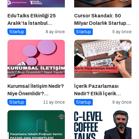
EduTalks Etkinliği 25
Cursor Skandalı: 50
Aralık’ta İstanbul
Milyar Dolarlık Startup
Medipol
Açık Kaynağı Gizleyince
Startup
8 ay önce
Startup
5 ay önce
Üniversitesi’nde!
Ne Oldu?
Kurumsal İletişim Nedir?
İçerik Pazarlaması
Niye Önemlidir?
Nedir? Etkili İçerik
Kurumsal İletişim Nasıl
Pazarlaması İçin 10
Startup
11 ay önce
Startup
9 ay önce
Yapılır?
Altın İpucu