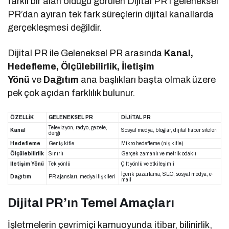
farklı bir alan olduğu görülen Dijital PR’ı geleneksel
PR’dan ayıran tek fark süreçlerin dijital kanallarda
gerçekleşmesi değildir.
Dijital PR ile Geleneksel PR arasında
Kanal,
Hedefleme, Ölçülebilirlik, İletişim
Yönü
ve
Dağıtım
ana başlıkları başta olmak üzere
pek çok açıdan farklılık bulunur.
ÖZELLİK
GELENEKSEL PR
DİJİTAL PR
Televizyon, radyo, gazete,
Kanal
Sosyal medya, bloglar, dijital haber siteleri
dergi
Hedefleme
Geniş kitle
Mikro hedefleme (niş kitle)
Ölçülebilirlik
Sınırlı
Gerçek zamanlı ve metrik odaklı
İletişim Yönü
Tek yönlü
Çift yönlü ve etkileşimli
İçerik pazarlama, SEO, sosyal medya, e-
Dağıtım
PR ajansları, medya ilişkileri
mail
Dijital PR’ın Temel Amaçları
İşletmelerin çevrimiçi kamuoyunda itibar, bilinirlik,