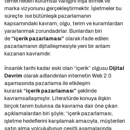
temel hedefi kurumsal varlığını inşa etmek ve
marka vizyonunu gerçekleştirmektir. İşletmeler bu
süreçte ise bütünleşik pazarlamanın
kapsamındaki kavram, olgu, terim ve kuramlardan
yararlanmak zorundadırlar. Bunlardan biri
de
“içerik pazarlaması”
olarak ifade edilen
pazarlamanın dijitalleşmesiyle yeni bir anlam
kazanan kavramdır.
İnsanlık tarihi kadar eski olan “içerik” olgusu
Dijital
Devrim
olarak adlandırılan internetin Web 2.0
aşamasında pazarlama ile etkileşim
kurarak
“içerik pazarlaması”
şeklinde
kavramsallaşmıştır. Literatürde konuya ilişkin
birçok tanım bulunsa da kavrama dair öne çıkan
açıklamalardan biri şöyle; “içerik pazarlaması,
işletme hedeflerini karşılamak amacıyla, müşterileri
satın alma yolculuğunun çeşitli aşamalarında