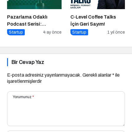
Pazarlama Odaklı
C-Level Coffee Talks
Podcast Serisi:
İçin Geri Sayım!
Pazarlama Sohbetleri
Startup
4 ay önce
Startup
1 yıl önce
Bir Cevap Yaz
E-posta adresiniz yayınlanmayacak.
Gerekli alanlar
*
ile
işaretlenmişlerdir
Yorumunuz
*