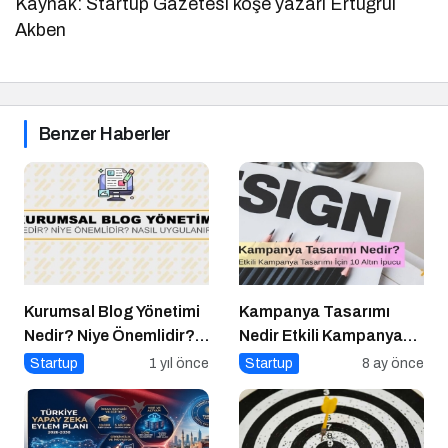
Kaynak: Startup Gazetesi köşe yazarı Ertuğrul
Akben
Benzer Haberler
Kurumsal Blog Yönetimi
Kampanya Tasarımı
Nedir? Niye Önemlidir?
Nedir Etkili Kampanya
Kurumsal Blog Yönetimi
Tasarımı İçin 10 Altın
Startup
1 yıl önce
Startup
8 ay önce
Nasıl Yapılır?
Öneri