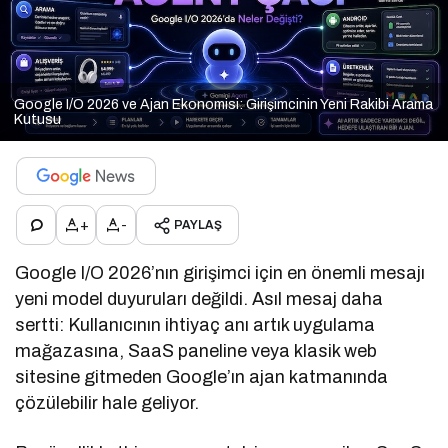
Google I/O 2026 ve Ajan Ekonomisi: Girişimcinin Yeni Rakibi Arama
Kutusu
+
-
PAYLAŞ
Google I/O 2026’nın girişimci için en önemli mesajı
yeni model duyuruları değildi. Asıl mesaj daha
sertti: Kullanıcının ihtiyaç anı artık uygulama
mağazasına, SaaS paneline veya klasik web
sitesine gitmeden Google’ın ajan katmanında
çözülebilir hale geliyor.