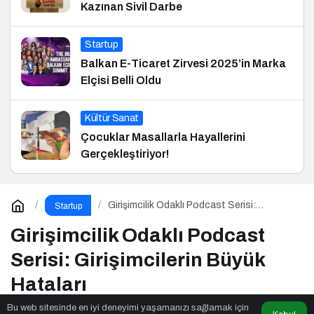
Kazınan Sivil Darbe
Startup
Balkan E-Ticaret Zirvesi 2025’in Marka
Elçisi Belli Oldu
Kültür Sanat
Çocuklar Masallarla Hayallerini
Gerçekleştiriyor!
Girişimcilik Odaklı Podcast Serisi:
Startup
Girişimcilerin Büyük Hataları
Girişimcilik Odaklı Podcast
Serisi: Girişimcilerin Büyük
Hataları
Bu web sitesinde en iyi deneyimi yaşamanızı sağlamak için