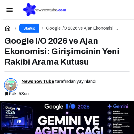
Girişimcilik Odaklı Podcast Serisi:
Girişimcilerin Büyük Hataları
Paylaş
Yorum Yap
Google I/O 2026 ve Ajan Ekonomisi:
Startup
Girişimcinin Yeni Rakibi Arama Kutusu
Google I/O 2026 ve Ajan
Ekonomisi: Girişimcinin Yeni
Rakibi Arama Kutusu
Newsnow Tube
tarafından yayınlandı
5dk, 53sn