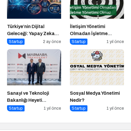
Türkiye’nin Dijital
İletişim Yönetimi
Geleceği: Yapay Zeka
Olmadan İşletme
Çağında “BİLGE”
Yönetimi Olmaz
Startup
2 ay önce
Startup
1 yıl önce
Hamlesi
Sanayi ve Teknoloji
Sosyal Medya Yönetimi
Bakanlığı Heyeti
Nedir?
Marmara Teknokent’i
Startup
1 yıl önce
Startup
1 yıl önce
Ziyaret Etti!