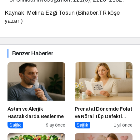
Kaynak: Melina Ezgi Tosun (Bihaber.TR köşe
yazarı)
Benzer Haberler
Astım ve Alerjik
Prenatal Dönemde Folat
Hastalıklarda Beslenme
ve Nöral Tüp Defekti
İlişkisi
Sağlık
9 ay önce
Sağlık
1 yıl önce