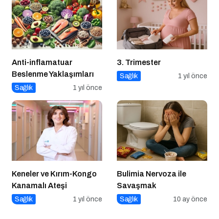
Anti-inflamatuar
3. Trimester
Beslenme Yaklaşımları
Sağlık
1 yıl önce
Sağlık
1 yıl önce
Keneler ve Kırım-Kongo
Bulimia Nervoza ile
Kanamalı Ateşi
Savaşmak
Sağlık
1 yıl önce
Sağlık
10 ay önce