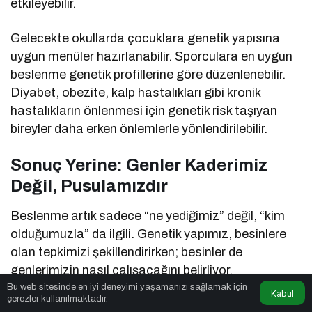
etkileyebilir.
Gelecekte okullarda çocuklara genetik yapısına
uygun menüler hazırlanabilir. Sporculara en uygun
beslenme genetik profillerine göre düzenlenebilir.
Diyabet, obezite, kalp hastalıkları gibi kronik
hastalıkların önlenmesi için genetik risk taşıyan
bireyler daha erken önlemlerle yönlendirilebilir.
Sonuç Yerine: Genler Kaderimiz
Değil, Pusulamızdır
Beslenme artık sadece “ne yediğimiz” değil, “kim
olduğumuzla” da ilgili. Genetik yapımız, besinlere
olan tepkimizi şekillendirirken; besinler de
genlerimizin nasıl çalışacağını belirliyor.
Nutrigenetik ve nutrigenomik, işte bu çift yönlü
Bu web sitesinde en iyi deneyimi yaşamanızı sağlamak için
Kabul
çerezler kullanılmaktadır.
ilişkiyi bilimsel bir temel üzerine oturtuyor.