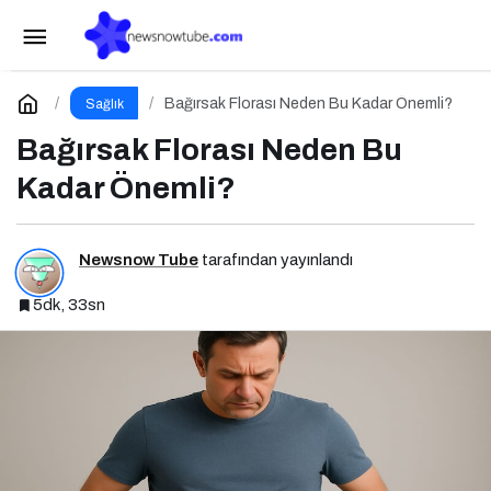
Beslenme ve Genetik: Nutrigenetik ve
Nutrigenomik’in Rolü
Paylaş
Yorum Yap
Bağırsak Florası Neden Bu Kadar Önemli?
Sağlık
Bağırsak Florası Neden Bu
Kadar Önemli?
Newsnow Tube
tarafından yayınlandı
5dk, 33sn