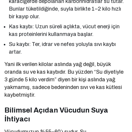
karaciğerde depolanan karbonhidratlar su tutar.
Bunlar tüketildiğinde, suyla birlikte 1–2 kilo hızlı
bir kayıp olur.
Kas kaybı: Uzun süreli açlıkta, vücut enerji için
kas proteinlerini kullanmaya başlar.
Su kaybı: Ter, idrar ve nefes yoluyla sıvı kaybı
artar.
Yani ilk verilen kilolar aslında yağ değil, büyük
oranda su ve kas kaybıdır. Bu yüzden “Su diyetiyle
3 günde 5 kilo verdim” diyen bir kişi aslında yağ
yakmamış, sadece bedeninden sıvı ve kas kütlesi
kaybetmiştir.
Bilimsel Açıdan Vücudun Suya
İhtiyacı
Vücudumuzun %55–60’ı sudur. Su,