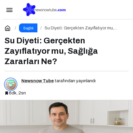
Yemeğe Duyulan Saplantı Bir Sevgi İhtiyacıdır
Paylaş
Yorum Yap
Su Diyeti: Gerçekten Zayıflatıyor mu,
Sağlık
Sağlığa Zararları Ne?
Su Diyeti: Gerçekten
Zayıflatıyor mu, Sağlığa
Zararları Ne?
Newsnow Tube
tarafından yayınlandı
6dk, 2sn