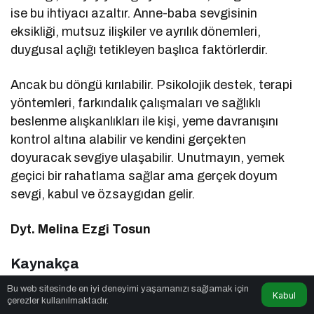
ise bu ihtiyacı azaltır. Anne-baba sevgisinin
eksikliği, mutsuz ilişkiler ve ayrılık dönemleri,
duygusal açlığı tetikleyen başlıca faktörlerdir.
Ancak bu döngü kırılabilir. Psikolojik destek, terapi
yöntemleri, farkındalık çalışmaları ve sağlıklı
beslenme alışkanlıkları ile kişi, yeme davranışını
kontrol altına alabilir ve kendini gerçekten
doyuracak sevgiye ulaşabilir. Unutmayın, yemek
geçici bir rahatlama sağlar ama gerçek doyum
sevgi, kabul ve özsaygıdan gelir.
Dyt. Melina Ezgi Tosun
Kaynakça
Bu web sitesinde en iyi deneyimi yaşamanızı sağlamak için
Macht, M. (2008). How emotions affect eating:
Kabul
çerezler kullanılmaktadır.
a five-way model. Appetite, 50(1), 1-11.