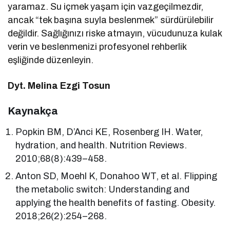
yaramaz. Su içmek yaşam için vazgeçilmezdir,
ancak “tek başına suyla beslenmek” sürdürülebilir
değildir. Sağlığınızı riske atmayın, vücudunuza kulak
verin ve beslenmenizi profesyonel rehberlik
eşliğinde düzenleyin.
Dyt. Melina Ezgi Tosun
Kaynakça
Popkin BM, D’Anci KE, Rosenberg IH. Water,
hydration, and health. Nutrition Reviews.
2010;68(8):439–458.
Anton SD, Moehl K, Donahoo WT, et al. Flipping
the metabolic switch: Understanding and
applying the health benefits of fasting. Obesity.
2018;26(2):254–268.