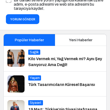
Bir dahaki sefere yorum yaptığımda kullanılmak üzere
adımı, e-posta adresimi ve web site adresimi bu
tarayıcıya kaydet.
YORUM GÖNDER
Popüler Haberler
Yeni Haberler
Sağlık
Kilo Vermek mi, Yağ Vermek mi? Aynı Şey
Sanıyoruz Ama Değil!
Yaşam
Türk Tasarımcıların Küresel Başarısı
Siyaset
19 Mart: Türkiye’nin Siyasi Hafızasına