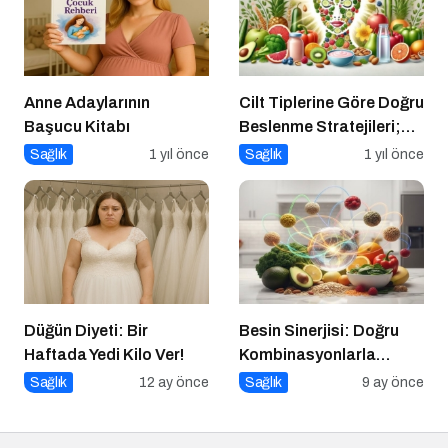
Anne Adaylarının
Cilt Tiplerine Göre Doğru
Başucu Kitabı
Beslenme Stratejileri;
Genç ve Parlak Cilt İçin
Sağlık
1 yıl önce
Sağlık
1 yıl önce
Doğru Besinler
Düğün Diyeti: Bir
Besin Sinerjisi: Doğru
Haftada Yedi Kilo Ver!
Kombinasyonlarla
Besinlerin Gücünü Artırın
Sağlık
12 ay önce
Sağlık
9 ay önce