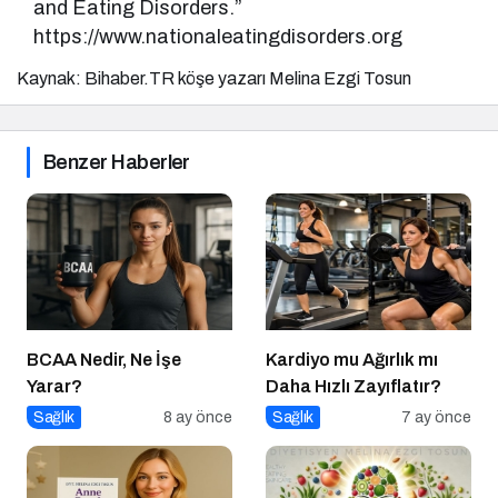
and Eating Disorders.”
https://www.nationaleatingdisorders.org
Kaynak: Bihaber.TR köşe yazarı Melina Ezgi Tosun
Benzer Haberler
BCAA Nedir, Ne İşe
Kardiyo mu Ağırlık mı
Yarar?
Daha Hızlı Zayıflatır?
Sağlık
8 ay önce
Sağlık
7 ay önce