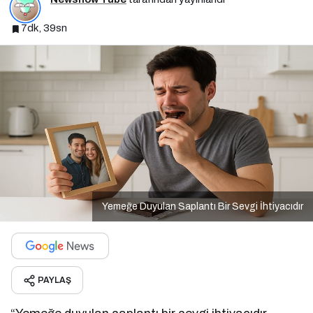
7dk, 39sn
Yemeğe Duyulan Saplantı Bir Sevgi İhtiyacıdır
PAYLAŞ