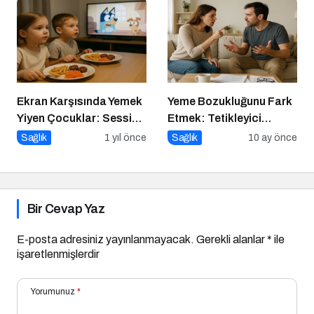
Ekran Karşısında Yemek
Yeme Bozukluğunu Fark
Yiyen Çocuklar: Sessiz
Etmek: Tetikleyici
Tehlike
Anlarla Yüzleşmek
Sağlık
1 yıl önce
Sağlık
10 ay önce
Bir Cevap Yaz
E-posta adresiniz yayınlanmayacak.
Gerekli alanlar
*
ile
işaretlenmişlerdir
Yorumunuz
*