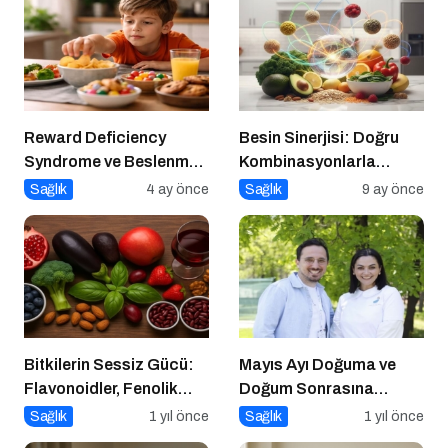
Reward Deficiency
Besin Sinerjisi: Doğru
Syndrome ve Beslenme
Kombinasyonlarla
Davranışı
Besinlerin Gücünü Artırın
Sağlık
4 ay önce
Sağlık
9 ay önce
Bitkilerin Sessiz Gücü:
Mayıs Ayı Doğuma ve
Flavonoidler, Fenolik
Doğum Sonrasına
Asitler ve Diğer
Hazırlık Atölyesi
Sağlık
1 yıl önce
Sağlık
1 yıl önce
Polifenoller