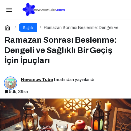
Ramazan Sonrası Beslenme: Dengeli ve
Sağlıklı Bir Geçiş İçin İpuçları
Yorum Yap
Ramazan Sonrası Beslenme: Dengeli ve
Sağlık
Sağlıklı Bir Geçiş İçin İpuçları
Ramazan Sonrası Beslenme:
Dengeli ve Sağlıklı Bir Geçiş
İçin İpuçları
Newsnow Tube
tarafından yayınlandı
5dk, 39sn