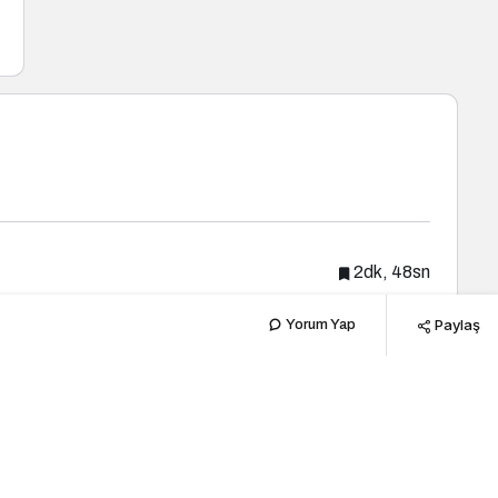
2dk, 48sn
Paylaş
Yorum Yap
Popüler Haberler
Yeni Haberler
Kültür Sanat
7 Ağustos Haftasında Vizyona
Girecek Filmler