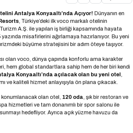
Otelini Antalya Konyaaltı’nda Açıyor!
Dünyanın en
Resorts
, Türkiye’deki ilk voco markalı otelinin
urizm A.Ş. ile yapılan iş birliği kapsamında hayata
 yazında misafirlerini ağırlamaya hazırlanıyor. Bu yeni
turizmdeki büyüme stratejisini bir adım öteye taşıyor.
ı olan voco, dünya çapında konforlu ama karakter
leri, hem global standartlara sahip hem de her biri kendi
talya Konyaaltı’nda açılacak olan bu yeni otel
,
 ve kaliteli hizmet anlayışıyla ön plana çıkacak.
da konumlanacak olan otel,
120 oda
, şık bir restoran ve
 spa hizmetleri ve tam donanımlı bir spor salonu ile
 sunmayı hedefliyor. Ayrıca açık yüzme havuzu da