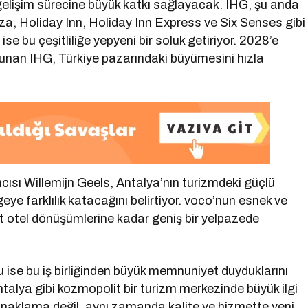
 gelişim sürecine büyük katkı sağlayacak. IHG, şu anda
a, Holiday Inn, Holiday Inn Express ve Six Senses gibi
se bu çeşitliliğe yepyeni bir soluk getiriyor. 2028’e
unan IHG, Türkiye pazarındaki büyümesini hızla
sı Willemijn Geels, Antalya’nın turizmdeki güçlü
e farklılık katacağını belirtiyor. voco’nun esnek ve
ut otel dönüşümlerine kadar geniş bir yelpazede
 ise bu iş birliğinden büyük memnuniyet duyduklarını
ntalya gibi kozmopolit bir turizm merkezinde büyük ilgi
onaklama değil, aynı zamanda kalite ve hizmette yeni