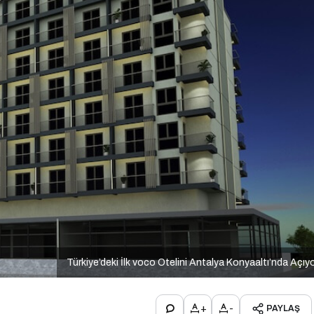
Türkiye’deki İlk voco Otelini Antalya Konyaaltı’nda Açıy
+
-
PAYLAŞ