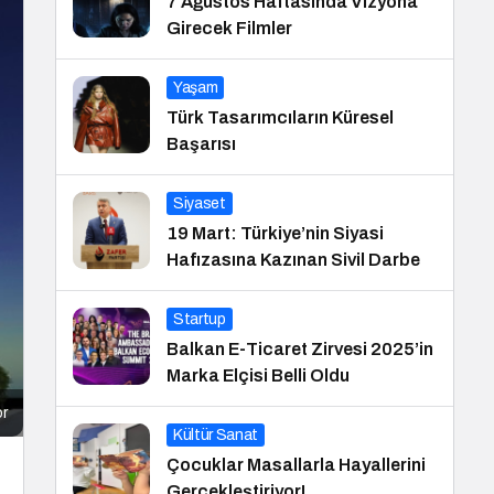
7 Ağustos Haftasında Vizyona
Girecek Filmler
Yaşam
Türk Tasarımcıların Küresel
Başarısı
Siyaset
19 Mart: Türkiye’nin Siyasi
Hafızasına Kazınan Sivil Darbe
Startup
Balkan E-Ticaret Zirvesi 2025’in
Marka Elçisi Belli Oldu
or
Kültür Sanat
Çocuklar Masallarla Hayallerini
Gerçekleştiriyor!