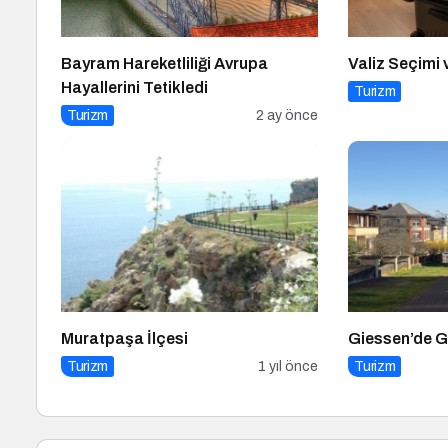
Bayram Hareketliliği Avrupa
Valiz Seçimi 
Hayallerini Tetikledi
Turizm
Turizm
2 ay önce
Muratpaşa İlçesi
Giessen’de G
Turizm
1 yıl önce
Turizm