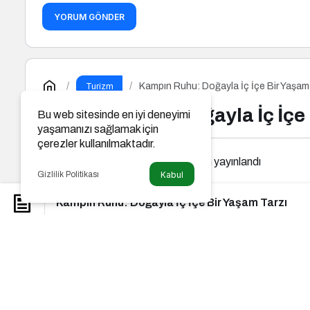
YORUM GÖNDER
Kampın Ruhu: Doğayla İç İçe Bir Yaşam
Turizm
Kampın Ruhu: Doğayla İç İçe 
Bu web sitesinde en iyi deneyimi
yaşamanızı sağlamak için
çerezler kullanılmaktadır.
Newsnow Tube
tarafından yayınlandı
Gizlilik Politikası
Kabul
Kampın Ruhu: Doğayla İç İçe Bir Yaşam Tarzı