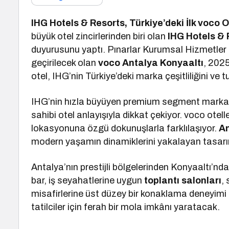
IHG Hotels & Resorts, Türkiye’deki İlk voco 
büyük otel zincirlerinden biri olan
IHG Hotels & 
duyurusunu yaptı. Pınarlar Kurumsal Hizmetler T
geçirilecek olan
voco Antalya Konyaaltı
, 2025
otel, IHG’nin Türkiye’deki marka çeşitliliğini ve 
IHG’nin hızla büyüyen premium segment markas
sahibi otel anlayışıyla dikkat çekiyor. voco otel
lokasyonuna özgü dokunuşlarla farklılaşıyor.
An
modern yaşamın dinamiklerini yakalayan tasarımı
Antalya’nın prestijli bölgelerinden Konyaaltı’n
bar, iş seyahatlerine uygun
toplantı salonları
,
misafirlerine üst düzey bir konaklama deneyimi
tatilciler için ferah bir mola imkânı yaratacak.