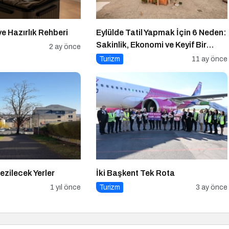
ve Hazırlık Rehberi
Eylülde Tatil Yapmak İçin 6 Neden:
Sakinlik, Ekonomi ve Keyif Bir
2 ay önce
Arada
Turizm
11 ay önce
ezilecek Yerler
İki Başkent Tek Rota
1 yıl önce
Turizm
3 ay önce