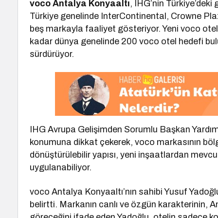
voco Antalya Konyaaltı
, IHG’nin Türkiye’deki
Türkiye genelinde InterContinental, Crowne Plaz
beş markayla faaliyet gösteriyor. Yeni voco otel i
kadar dünya genelinde 200 voco otel hedefi bul
sürdürüyor.
IHG Avrupa Gelişimden Sorumlu Başkan Yardımcı
konumuna dikkat çekerek, voco markasının bölgey
dönüştürülebilir yapısı, yeni inşaatlardan mevc
uygulanabiliyor.
voco Antalya Konyaaltı’nın sahibi Yusuf Yadoğlu
belirtti. Markanın canlı ve özgün karakterinin, A
göreceğini ifade eden Yadoğlu, otelin sadece k