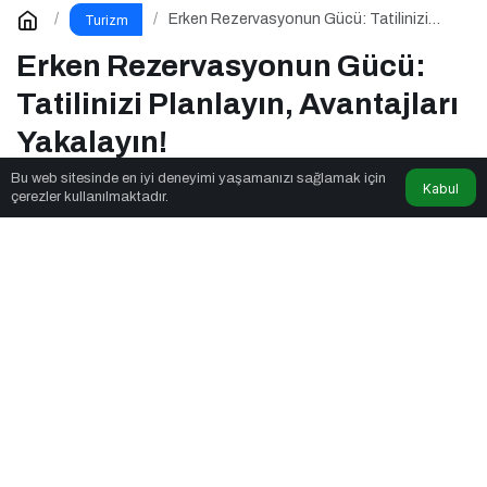
Erken Rezervasyonun Gücü: Tatilinizi
Turizm
Planlayın, Avantajları Yakalayın!
Erken Rezervasyonun Gücü:
Tatilinizi Planlayın, Avantajları
Yakalayın!
Bu web sitesinde en iyi deneyimi yaşamanızı sağlamak için
Kabul
çerezler kullanılmaktadır.
Newsnow Tube
tarafından yayınlandı
2dk, 30sn