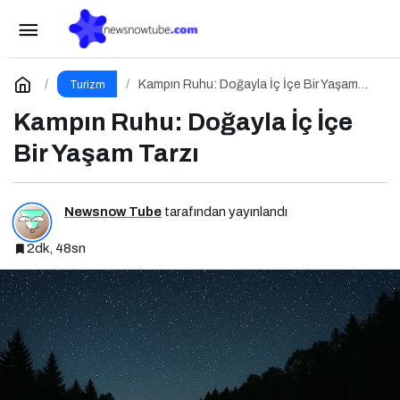
Erken Rezervasyonun Gücü: Tatilinizi
Planlayın, Avantajları Yakalayın!
Paylaş
Yorum Yap
Kampın Ruhu: Doğayla İç İçe Bir Yaşam
Turizm
Tarzı
Kampın Ruhu: Doğayla İç İçe
Bir Yaşam Tarzı
Newsnow Tube
tarafından yayınlandı
2dk, 48sn