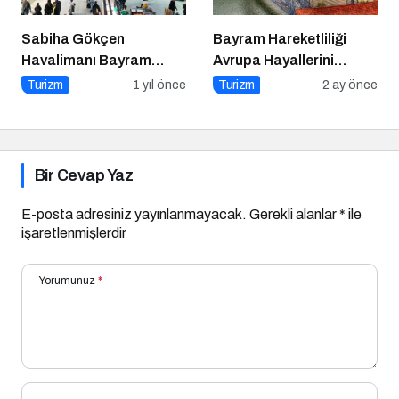
Sabiha Gökçen
Bayram Hareketliliği
Havalimanı Bayram
Avrupa Hayallerini
Yoğunluğuna Hazır!
Tetikledi
Turizm
1 yıl önce
Turizm
2 ay önce
Bir Cevap Yaz
E-posta adresiniz yayınlanmayacak.
Gerekli alanlar
*
ile
işaretlenmişlerdir
Yorumunuz
*