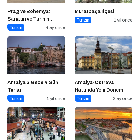
Prag ve Bohemya:
Muratpaşa İlçesi
Sanatın ve Tarihin
Turizm
1 yıl önce
Kesiştiği Coğrafya
Turizm
4 ay önce
Antalya 3 Gece 4 Gün
Antalya-Ostrava
Turları
Hattında Yeni Dönem
Turizm
1 yıl önce
Turizm
2 ay önce