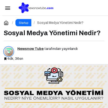
Sanayi ve Teknoloji Bakanlığı Heyeti Marmara
Teknokent’i Ziyaret Etti!
Paylaş
Yorum Yap
Sosyal Medya Yönetimi Nedir?
Startup
Sosyal Medya Yönetimi Nedir?
Newsnow Tube
tarafından yayınlandı
4dk, 36sn