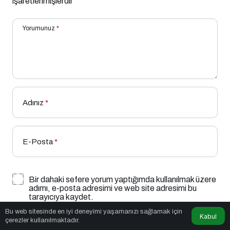
işaretlenmişlerdir
Yorumunuz
*
Adınız
*
E-Posta
*
Bir dahaki sefere yorum yaptığımda kullanılmak üzere
adımı, e-posta adresimi ve web site adresimi bu
tarayıcıya kaydet.
Bu web sitesinde en iyi deneyimi yaşamanızı sağlamak için
Kabul
YORUM GÖNDER
çerezler kullanılmaktadır.