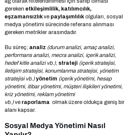
ağ olarak nitelendirilmesi için sahip olması
gereken
etkileşimlilik, katılımcılık,
eşzamansızlık
ve
paylaşımlılık
olguları, sosyal
medya yönetimi sürecinde referans alınması
gereken metrikler arasındadır.
Bu süreç;
analiz
(durum analizi, amaç analizi,
performans analizi, mecra analizi, içerik analizi,
hedef kitle analizi vb.)
,
strateji
(içerik stratejisi,
iletişim stratejisi, konumlanma stratejisi, yönetim
stratejisi vb.)
yönetim
(içerik yönetimi, hesap
yönetimi, itibar yönetimi, müşteri ilişkileri yönetimi,
kriz yönetimi, reklam yönetimi
vb.)
ve
raporlama
olmak üzere oldukça geniş bir
alanı kapsar.
Sosyal Medya Yönetimi Nasıl
Yapılır?