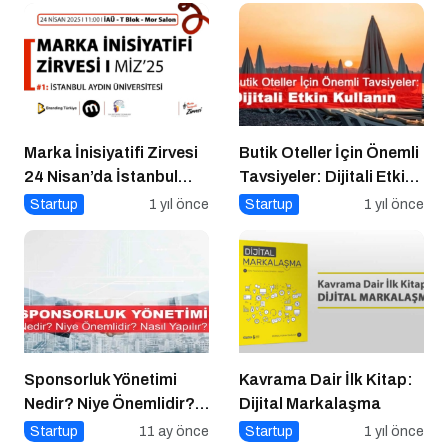
Marka İnisiyatifi Zirvesi
Butik Oteller İçin Önemli
24 Nisan’da İstanbul
Tavsiyeler: Dijitali Etkin
Aydın Üniversitesi’nde!
Kullanın
Startup
1 yıl önce
Startup
1 yıl önce
Sponsorluk Yönetimi
Kavrama Dair İlk Kitap:
Nedir? Niye Önemlidir?
Dijital Markalaşma
Nasıl Yapılır?
Startup
11 ay önce
Startup
1 yıl önce