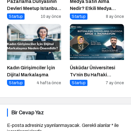
Pazarlama Dünyasının
Medya Satın Alma
Devleri Meetup Istanbul
Nedir? Etkili Medya
2025’te Buluşuyor
Satın Alma İçin 10 Altın
Startup
10 ay önce
Startup
8 ay önce
İpucu
Kadın Girişimciler İçin
Üsküdar Üniversitesi
Dijital Markalaşma
Tv’nin Bu Haftaki
Konuğu Mürsel Ferhat
Startup
4 hafta önce
Startup
7 ay önce
Sağlam Oluyor
Bir Cevap Yaz
E-posta adresiniz yayınlanmayacak.
Gerekli alanlar
*
ile