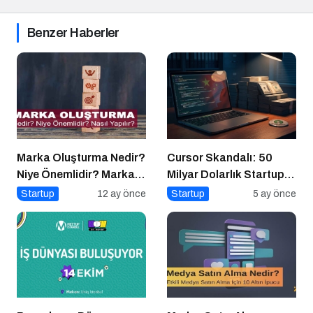
Benzer Haberler
Marka Oluşturma Nedir?
Cursor Skandalı: 50
Niye Önemlidir? Marka
Milyar Dolarlık Startup
Oluşturma Nasıl Yapılır?
Açık Kaynağı Gizleyince
Startup
12 ay önce
Startup
5 ay önce
Ne Oldu?