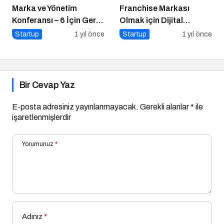
Marka ve Yönetim
Franchise Markası
Konferansı – 6 İçin Geri
Olmak için Dijital
Sayım!
Markalaşma Şart
Startup
1 yıl önce
Startup
1 yıl önce
Bir Cevap Yaz
E-posta adresiniz yayınlanmayacak.
Gerekli alanlar
*
ile
işaretlenmişlerdir
Yorumunuz
*
Adınız
*