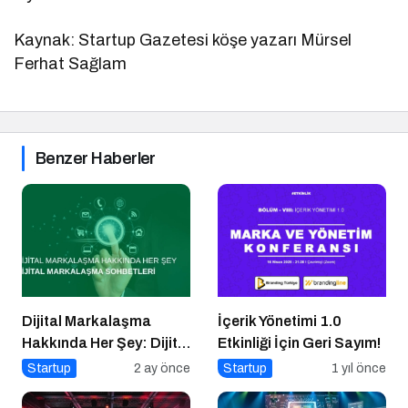
Kaynak: Startup Gazetesi köşe yazarı Mürsel
Ferhat Sağlam
Benzer Haberler
Dijital Markalaşma
İçerik Yönetimi 1.0
Hakkında Her Şey: Dijital
Etkinliği İçin Geri Sayım!
Markalaşma Sohbetleri
Startup
2 ay önce
Startup
1 yıl önce
Podcast Serisi