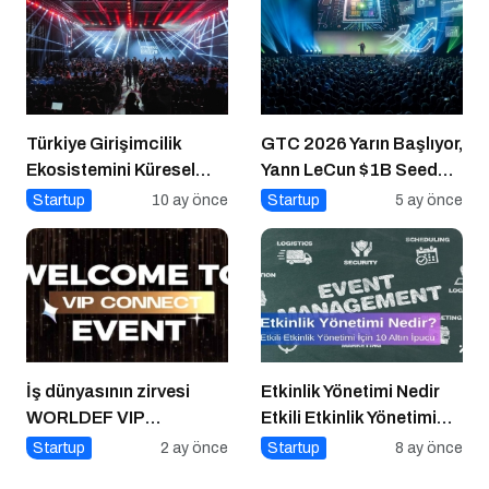
Türkiye Girişimcilik
GTC 2026 Yarın Başlıyor,
Ekosistemini Küresel
Yann LeCun $1B Seed
Sahneye Taşıyan
Aldı: AI Fonlama
Startup
10 ay önce
Startup
5 ay önce
Buluşma
Çılgınlığı
İş dünyasının zirvesi
Etkinlik Yönetimi Nedir
WORLDEF VIP
Etkili Etkinlik Yönetimi
Connect’te buluştu
İçin 10 Altın İpucu
Startup
2 ay önce
Startup
8 ay önce