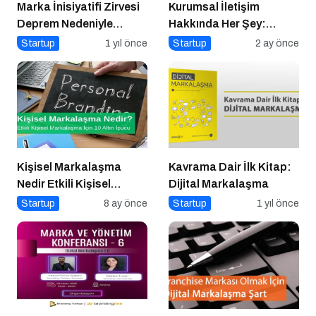
Marka İnisiyatifi Zirvesi
Kurumsal İletişim
Deprem Nedeniyle
Hakkında Her Şey:
Ertelendi
Kurumsal İletişim 2.0
Startup
1 yıl önce
Startup
2 ay önce
Podcast Serisi
Kişisel Markalaşma
Kavrama Dair İlk Kitap:
Nedir Etkili Kişisel
Dijital Markalaşma
Markalaşma için 10 Altın
Startup
8 ay önce
Startup
1 yıl önce
İpucu