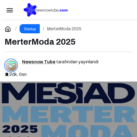
Sponsorluk Yönetimi Nedir? Niye Önemlidir?
Nasıl Yapılır?
Paylaş
Yorum Yap
MerterModa 2025
Startup
MerterModa 2025
Newsnow Tube
tarafından yayınlandı
2dk, 0sn