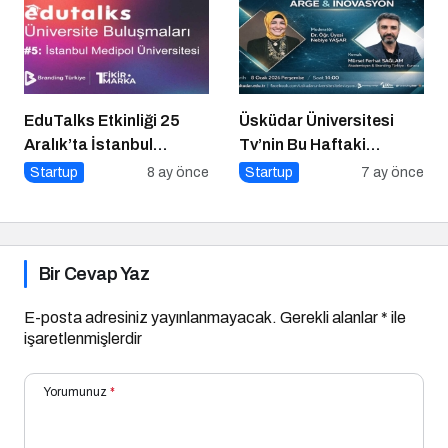
EduTalks Etkinliği 25
Üsküdar Üniversitesi
Aralık’ta İstanbul
Tv’nin Bu Haftaki
Medipol
Konuğu Mürsel Ferhat
Startup
8 ay önce
Startup
7 ay önce
Üniversitesi’nde!
Sağlam Oluyor
Bir Cevap Yaz
E-posta adresiniz yayınlanmayacak.
Gerekli alanlar
*
ile
işaretlenmişlerdir
Yorumunuz
*