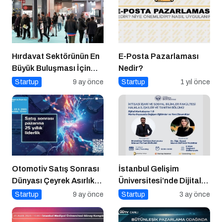
Hırdavat Sektörünün En
E-Posta Pazarlaması
Büyük Buluşması İçin
Nedir?
İstanbul Hazır!
Startup
9 ay önce
Startup
1 yıl önce
Otomotiv Satış Sonrası
İstanbul Gelişim
Dünyası Çeyrek Asırlık
Üniversitesi’nde Dijital
Zirve İçin İstanbul’da
Markalaşma 1.0 Etkinliği
Startup
9 ay önce
Startup
3 ay önce
Buluşuyor
Düzenlenecek