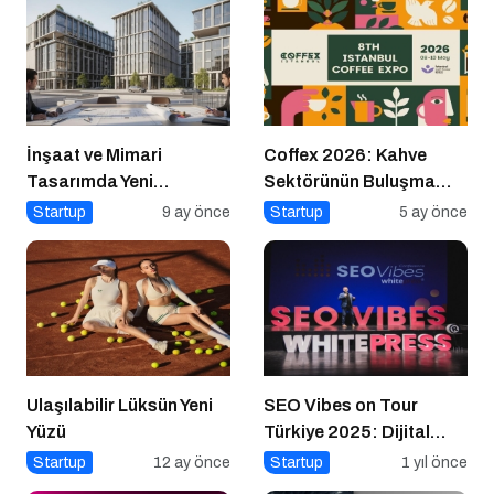
İnşaat ve Mimari
Coffex 2026: Kahve
Tasarımda Yeni
Sektörünün Buluşma
Standartlar Belirliyor
Noktası
Startup
9 ay önce
Startup
5 ay önce
Ulaşılabilir Lüksün Yeni
SEO Vibes on Tour
Yüzü
Türkiye 2025: Dijital
Dünyanın Nabzını Tutan
Startup
12 ay önce
Startup
1 yıl önce
Etkinlik