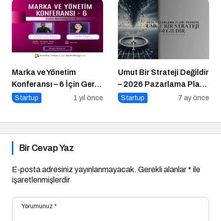
Marka ve Yönetim
Umut Bir Strateji Değildir
Konferansı – 6 İçin Geri
– 2026 Pazarlama Planı
Sayım!
Rehberi
Startup
1 yıl önce
Startup
7 ay önce
Bir Cevap Yaz
E-posta adresiniz yayınlanmayacak.
Gerekli alanlar
*
ile
işaretlenmişlerdir
Yorumunuz
*