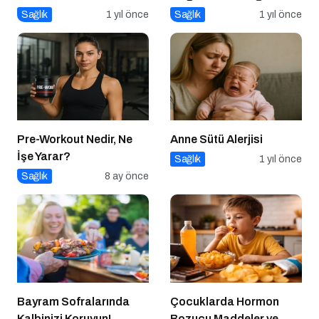
Diyetisyenlerimiz
Görünmeyen Kökleri
Sağlık
1 yıl önce
Sağlık
1 yıl önce
Pre-Workout Nedir, Ne
Anne Sütü Alerjisi
İşe Yarar?
Sağlık
1 yıl önce
Sağlık
8 ay önce
Bayram Sofralarında
Çocuklarda Hormon
Kalbinizi Koruyun!
Bozucu Maddeler ve