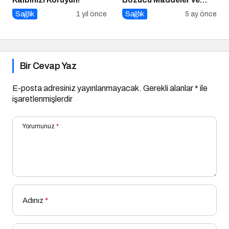
Paketli Gıdalar
Sağlık
1 yıl önce
Sağlık
5 ay önce
Bir Cevap Yaz
E-posta adresiniz yayınlanmayacak.
Gerekli alanlar
*
ile
işaretlenmişlerdir
Yorumunuz
*
Adınız
*