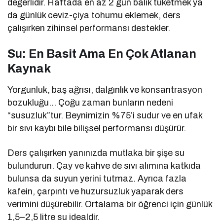
değerlidir. Haftada en az 2 gün balık tüketmek ya
da günlük ceviz-çiya tohumu eklemek, ders
çalışırken zihinsel performansı destekler.
Su: En Basit Ama En Çok Atlanan
Kaynak
Yorgunluk, baş ağrısı, dalgınlık ve konsantrasyon
bozukluğu… Çoğu zaman bunların nedeni
“susuzluk”tur. Beynimizin %75’i sudur ve en ufak
bir sıvı kaybı bile bilişsel performansı düşürür.
Ders çalışırken yanınızda mutlaka bir şişe su
bulundurun. Çay ve kahve de sıvı alımına katkıda
bulunsa da suyun yerini tutmaz. Ayrıca fazla
kafein, çarpıntı ve huzursuzluk yaparak ders
verimini düşürebilir. Ortalama bir öğrenci için günlük
1,5–2,5 litre su idealdir.