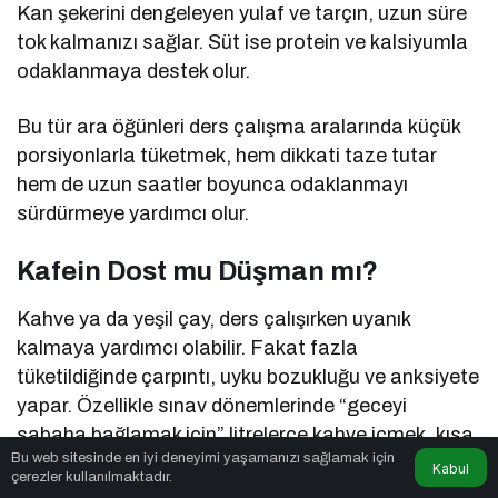
Kan şekerini dengeleyen yulaf ve tarçın, uzun süre
tok kalmanızı sağlar. Süt ise protein ve kalsiyumla
odaklanmaya destek olur.
Bu tür ara öğünleri ders çalışma aralarında küçük
porsiyonlarla tüketmek, hem dikkati taze tutar
hem de uzun saatler boyunca odaklanmayı
sürdürmeye yardımcı olur.
Kafein Dost mu Düşman mı?
Kahve ya da yeşil çay, ders çalışırken uyanık
kalmaya yardımcı olabilir. Fakat fazla
tüketildiğinde çarpıntı, uyku bozukluğu ve anksiyete
yapar. Özellikle sınav dönemlerinde “geceyi
sabaha bağlamak için” litrelerce kahve içmek, kısa
Bu web sitesinde en iyi deneyimi yaşamanızı sağlamak için
vadede işe yarıyor gibi görünse de aslında öğrenme
Kabul
çerezler kullanılmaktadır.
kapasitesini düşürür.