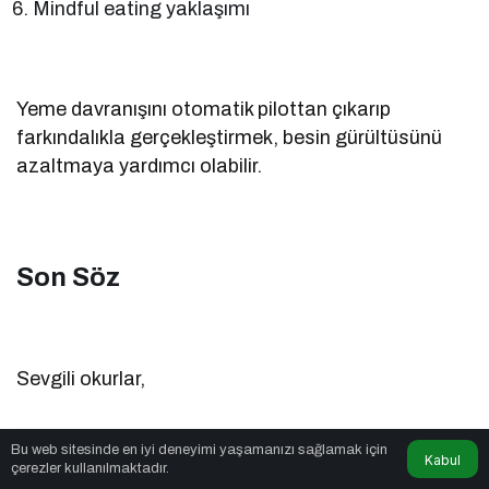
Mindful eating yaklaşımı
Yeme davranışını otomatik pilottan çıkarıp
farkındalıkla gerçekleştirmek, besin gürültüsünü
azaltmaya yardımcı olabilir.
Son Söz
Sevgili okurlar,
Bu web sitesinde en iyi deneyimi yaşamanızı sağlamak için
Kabul
çerezler kullanılmaktadır.
Besin gürültüsü, modern dünyanın en görünmez