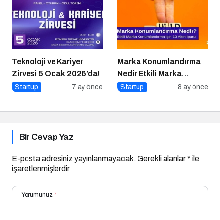
Teknoloji ve Kariyer
Marka Konumlandırma
Zirvesi 5 Ocak 2026’da!
Nedir Etkili Marka
Konumlandırma İçin 10
Startup
7 ay önce
Startup
8 ay önce
Altın İpucu
Bir Cevap Yaz
E-posta adresiniz yayınlanmayacak.
Gerekli alanlar
*
ile
işaretlenmişlerdir
Yorumunuz
*