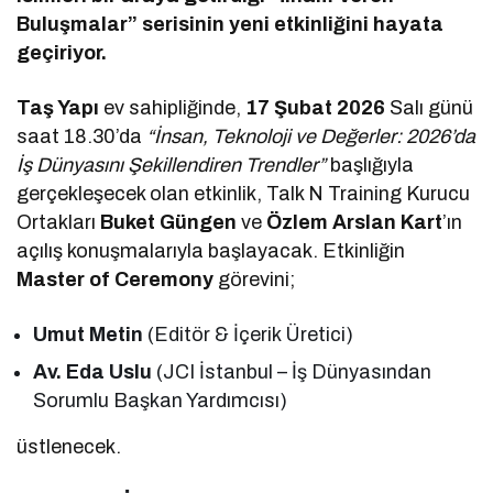
Buluşmalar” serisinin yeni etkinliğini hayata
geçiriyor.
Taş Yapı
ev sahipliğinde,
17 Şubat 2026
Salı günü
saat 18.30’da
“İnsan, Teknoloji ve Değerler: 2026’da
İş Dünyasını Şekillendiren Trendler”
başlığıyla
gerçekleşecek olan etkinlik, Talk N Training Kurucu
Ortakları
Buket Güngen
ve
Özlem Arslan Kart
’ın
açılış konuşmalarıyla başlayacak. Etkinliğin
Master of Ceremony
görevini;
Umut Metin
(Editör & İçerik Üretici)
Av. Eda Uslu
(JCI İstanbul – İş Dünyasından
Sorumlu Başkan Yardımcısı)
üstlenecek.