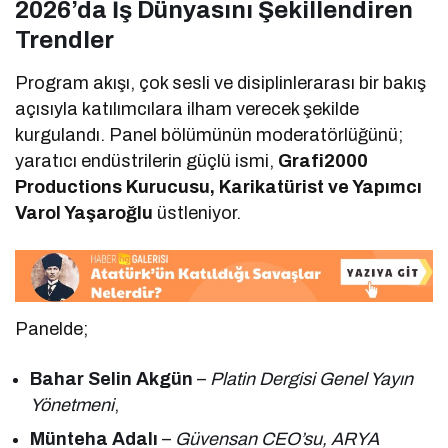
2026’da İş Dünyasını Şekillendiren
Trendler
Program akışı, çok sesli ve disiplinlerarası bir bakış
açısıyla katılımcılara ilham verecek şekilde
kurgulandı. Panel bölümünün moderatörlüğünü;
yaratıcı endüstrilerin güçlü ismi,
Grafi2000
Productions Kurucusu, Karikatürist ve Yapımcı
Varol Yaşaroğlu
üstleniyor.
Panelde;
Bahar Selin Akgün
–
Platin Dergisi Genel Yayın
Yönetmeni
,
Münteha Adalı
–
Güvensan CEO’su, ARYA