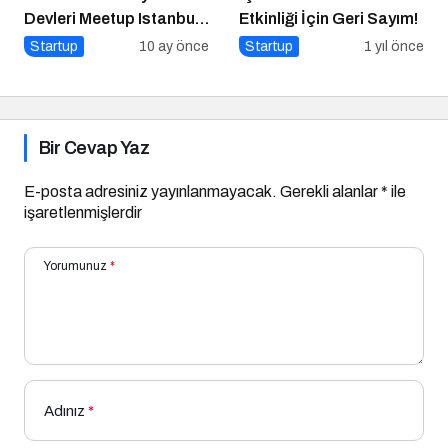
Devleri Meetup Istanbul
Etkinliği İçin Geri Sayım!
2025’te Buluşuyor
Startup
10 ay önce
Startup
1 yıl önce
Bir Cevap Yaz
E-posta adresiniz yayınlanmayacak.
Gerekli alanlar
*
ile
işaretlenmişlerdir
Yorumunuz
*
Adınız
*