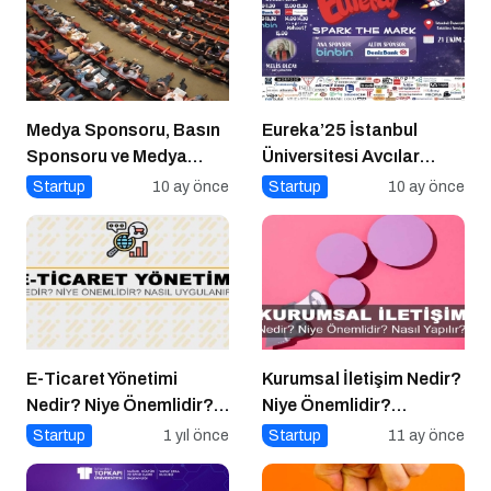
Medya Sponsoru, Basın
Eureka’25 İstanbul
Sponsoru ve Medya
Üniversitesi Avcılar
Partneri Ne Demek?
Kampüsü İşletme
Startup
10 ay önce
Startup
10 ay önce
Fakültesinde
E-Ticaret Yönetimi
Kurumsal İletişim Nedir?
Nedir? Niye Önemlidir?
Niye Önemlidir?
E-Ticaret Yönetimi Nasıl
Kurumsal İletişim Nasıl
Startup
1 yıl önce
Startup
11 ay önce
Yapılır?
Yapılır?