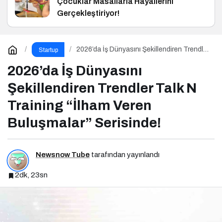
Çocuklar Masallarla Hayallerini
Gerçekleştiriyor!
2026’da İş Dünyasını Şekillendiren Trendler
Startup
Talk N Training “İlham Veren Buluşmalar”
Serisinde!
2026’da İş Dünyasını
Şekillendiren Trendler Talk N
Training “İlham Veren
Buluşmalar” Serisinde!
Newsnow Tube
tarafından yayınlandı
2dk, 23sn