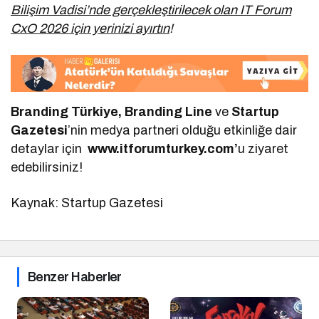
Bilişim Vadisi’nde gerçekleştirilecek olan IT Forum
CxO 2026 için yerinizi ayırtın
!
Branding Türkiye, Branding Line
ve
Startup
Gazetesi
’nin medya partneri olduğu etkinliğe dair
detaylar için
www.itforumturkey.com’
u ziyaret
edebilirsiniz!
Kaynak: Startup Gazetesi
Benzer Haberler