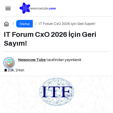
2026’da İş Dünyasını Şekillendiren Trendler
Talk N Training “İlham Veren Buluşmalar” Serisinde!
Paylaş
Yorum Yap
IT Forum CxO 2026 İçin Geri Sayım!
Startup
IT Forum CxO 2026 İçin Geri
Sayım!
Newsnow Tube
tarafından yayınlandı
2dk, 24sn