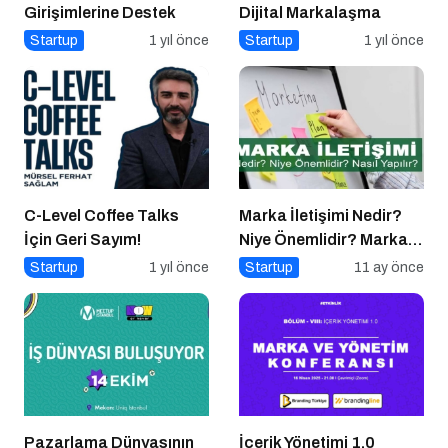
Girişimlerine Destek
Dijital Markalaşma
Startup
1 yıl önce
Startup
1 yıl önce
C-Level Coffee Talks
Marka İletişimi Nedir?
İçin Geri Sayım!
Niye Önemlidir? Marka
İletişimi Nasıl Yapılır?
Startup
1 yıl önce
Startup
11 ay önce
Pazarlama Dünyasının
İçerik Yönetimi 1.0