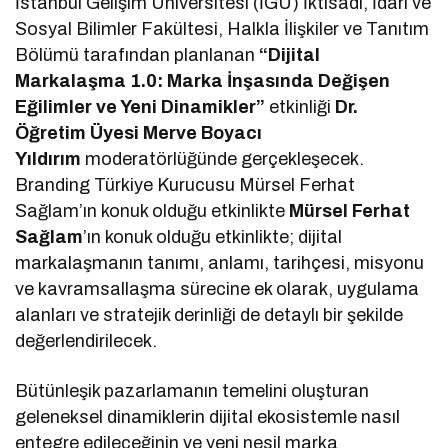
İstanbul Gelişim Üniversitesi (İGÜ) İktisadi, İdari ve
Sosyal Bilimler Fakültesi, Halkla İlişkiler ve Tanıtım
Bölümü tarafından planlanan
“Dijital
Markalaşma 1.0: Marka İnşasında Değişen
Eğilimler ve Yeni Dinamikler”
etkinliği
Dr.
Öğretim Üyesi Merve Boyacı
Yıldırım
moderatörlüğünde gerçekleşecek.
Branding Türkiye Kurucusu Mürsel Ferhat
Sağlam’ın konuk olduğu etkinlikte
Mürsel Ferhat
Sağlam
’ın konuk olduğu etkinlikte; dijital
markalaşmanın tanımı, anlamı, tarihçesi, misyonu
ve kavramsallaşma sürecine ek olarak, uygulama
alanları ve stratejik derinliği de detaylı bir şekilde
değerlendirilecek.
Bütünleşik pazarlamanın temelini oluşturan
geleneksel dinamiklerin dijital ekosistemle nasıl
entegre edileceğinin ve yeni nesil marka