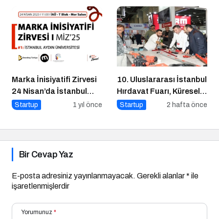
İpucu
Kadrosuyla Görevine
Başladı
Marka İnisiyatifi Zirvesi
10. Uluslararası İstanbul
24 Nisan’da İstanbul
Hırdavat Fuarı, Küresel
Aydın Üniversitesi’nde!
Ticaretin Yeni Merkezi
Startup
1 yıl önce
Startup
2 hafta önce
Olmaya Hazırlanıyor
Bir Cevap Yaz
E-posta adresiniz yayınlanmayacak.
Gerekli alanlar
*
ile
işaretlenmişlerdir
Yorumunuz
*