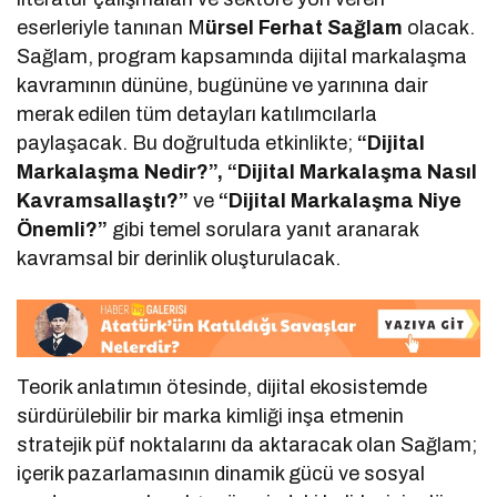
eserleriyle tanınan M
ürsel Ferhat Sağlam
olacak.
Sağlam, program kapsamında dijital markalaşma
kavramının dününe, bugününe ve yarınına dair
merak edilen tüm detayları katılımcılarla
paylaşacak. Bu doğrultuda etkinlikte;
“Dijital
Markalaşma Nedir?”, “Dijital Markalaşma Nasıl
Kavramsallaştı?”
ve
“Dijital Markalaşma Niye
Önemli?”
gibi temel sorulara yanıt aranarak
kavramsal bir derinlik oluşturulacak.
Teorik anlatımın ötesinde, dijital ekosistemde
sürdürülebilir bir marka kimliği inşa etmenin
stratejik püf noktalarını da aktaracak olan Sağlam;
içerik pazarlamasının dinamik gücü ve sosyal