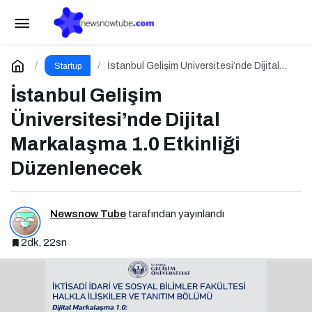
İstanbul Kent Üniversitesi’nde Dijital
Markalaşma 1.0 Etkinliği!
Paylaş
Yorum Yap
İstanbul Gelişim Üniversitesi’nde Dijital
Startup
Markalaşma 1.0 Etkinliği Düzenlenecek
İstanbul Gelişim
Üniversitesi’nde Dijital
Markalaşma 1.0 Etkinliği
Düzenlenecek
Newsnow Tube
tarafından yayınlandı
2dk, 22sn