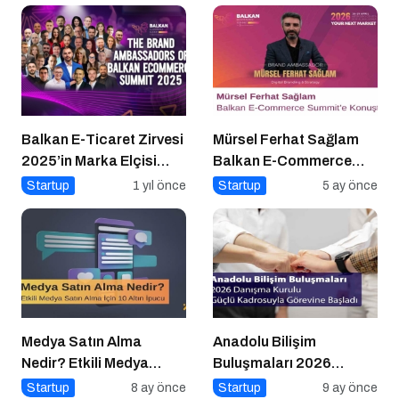
Balkan E-Ticaret Zirvesi
Mürsel Ferhat Sağlam
2025’in Marka Elçisi
Balkan E-Commerce
Belli Oldu
Summit’e Konuştu
Startup
1 yıl önce
Startup
5 ay önce
Medya Satın Alma
Anadolu Bilişim
Nedir? Etkili Medya
Buluşmaları 2026
Satın Alma İçin 10 Altın
Danışma Kurulu Güçlü
Startup
8 ay önce
Startup
9 ay önce