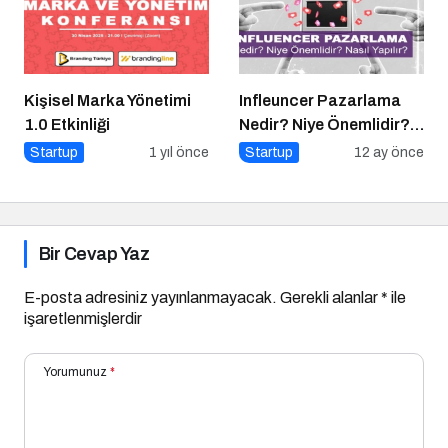
Kişisel Marka Yönetimi
Infleuncer Pazarlama
1.0 Etkinliği
Nedir? Niye Önemlidir?
Influencer Pazarlama
Startup
1 yıl önce
Startup
12 ay önce
Nasıl Yapılır?
Bir Cevap Yaz
E-posta adresiniz yayınlanmayacak.
Gerekli alanlar
*
ile
işaretlenmişlerdir
Yorumunuz
*