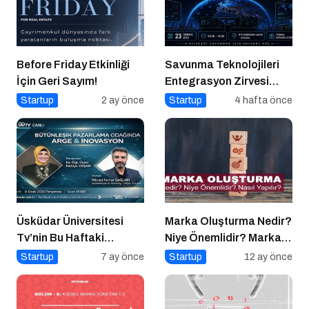
Before Friday Etkinliği
Savunma Teknolojileri
İçin Geri Sayım!
Entegrasyon Zirvesi
Ankara’da
Startup
2 ay önce
Startup
4 hafta önce
Gerçekleşecek!
Üsküdar Üniversitesi
Marka Oluşturma Nedir?
Tv’nin Bu Haftaki
Niye Önemlidir? Marka
Konuğu Mürsel Ferhat
Oluşturma Nasıl Yapılır?
Startup
7 ay önce
Startup
12 ay önce
Sağlam Oluyor