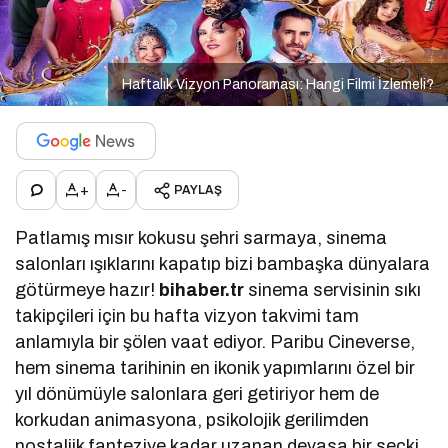
Haftalık Vizyon Panoraması: Hangi Filmi İzlemeli?
+
-
PAYLAŞ
Patlamış mısır kokusu şehri sarmaya, sinema
salonları ışıklarını kapatıp bizi bambaşka dünyalara
götürmeye hazır!
bihaber.tr
sinema servisinin sıkı
takipçileri için bu hafta vizyon takvimi tam
anlamıyla bir şölen vaat ediyor. Paribu Cineverse,
hem sinema tarihinin en ikonik yapımlarını özel bir
yıl dönümüyle salonlara geri getiriyor hem de
korkudan animasyona, psikolojik gerilimden
nostaljik fanteziye kadar uzanan devasa bir seçki