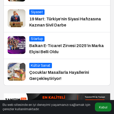
Siyaset
19 Mart: Türkiye’nin Siyasi Hafızasına
Kazınan Sivil Darbe
Startup
Balkan E-Ticaret Zirvesi 2025’in Marka
Elçisi Belli Oldu
Kültür Sanat
Çocuklar Masallarla Hayallerini
Gerçekleştiriyor!
Bu web sitesinde en iyi deneyimi yaşamanızı sağlamak için
Kabul
çerezler kullanılmaktadır.