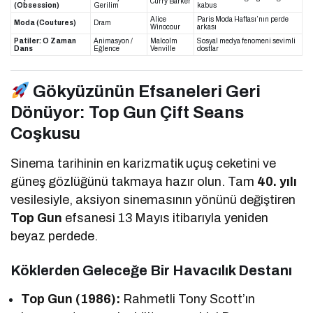
Curry Barker
(Obsession)
Gerilim
kabus
Alice
Paris Moda Haftası’nın perde
Moda (Coutures)
Dram
Winocour
arkası
Patiler: O Zaman
Animasyon /
Malcolm
Sosyal medya fenomeni sevimli
Dans
Eğlence
Venville
dostlar
Gökyüzünün Efsaneleri Geri
Dönüyor: Top Gun Çift Seans
Coşkusu
Sinema tarihinin en karizmatik uçuş ceketini ve
güneş gözlüğünü takmaya hazır olun. Tam
40. yılı
vesilesiyle, aksiyon sinemasının yönünü değiştiren
Top Gun
efsanesi 13 Mayıs itibarıyla yeniden
beyaz perdede.
Köklerden Geleceğe Bir Havacılık Destanı
Top Gun (1986):
Rahmetli Tony Scott’ın