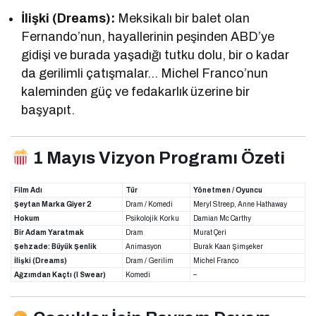
İlişki (Dreams):
Meksikalı bir balet olan
Fernando’nun, hayallerinin peşinden ABD’ye
gidişi ve burada yaşadığı tutku dolu, bir o kadar
da gerilimli çatışmalar… Michel Franco’nun
kaleminden güç ve fedakarlık üzerine bir
başyapıt.
1 Mayıs Vizyon Programı Özeti
Film Adı
Tür
Yönetmen / Oyuncu
Şeytan Marka Giyer 2
Dram / Komedi
Meryl Streep, Anne Hathaway
Hokum
Psikolojik Korku
Damian Mc Carthy
Bir Adam Yaratmak
Dram
Murat Çeri
Şehzade: Büyük Şenlik
Animasyon
Burak Kaan Şimşeker
İlişki (Dreams)
Dram / Gerilim
Michel Franco
Ağzımdan Kaçtı (I Swear)
Komedi
–