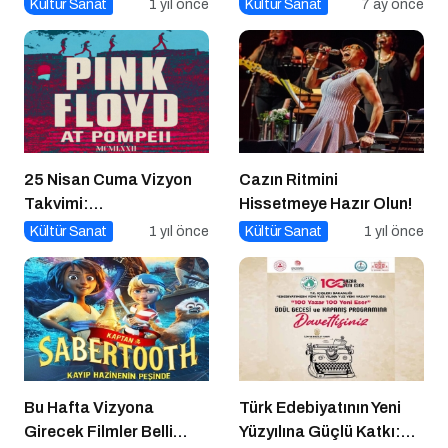
Yeni Kültürel Formlar
Şarkılar
Kültür Sanat
1 yıl önce
Kültür Sanat
7 ay önce
25 Nisan Cuma Vizyon
Cazın Ritmini
Takvimi:
Hissetmeye Hazır Olun!
Sinemaseverleri
Kültür Sanat
1 yıl önce
Kültür Sanat
1 yıl önce
Bekleyen Yepyeni Filmler
Bu Hafta Vizyona
Türk Edebiyatının Yeni
Girecek Filmler Belli
Yüzyılına Güçlü Katkı: