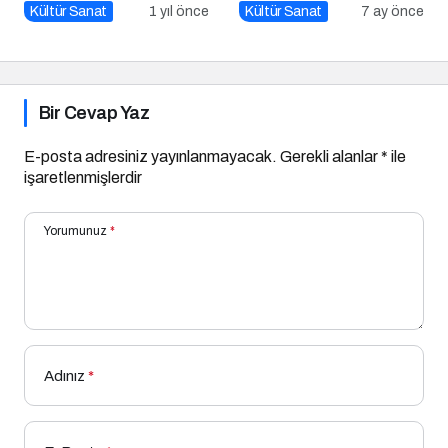
Oldu: Sinema Keyfi
“100 Yazar 100 Yeni
Kültür Sanat
1 yıl önce
Kültür Sanat
7 ay önce
Paribu Cineverse’te
Eser” Projesi Ödül
Başlıyor!
Gecesi
Bir Cevap Yaz
E-posta adresiniz yayınlanmayacak.
Gerekli alanlar
*
ile
işaretlenmişlerdir
Yorumunuz
*
Adınız
*