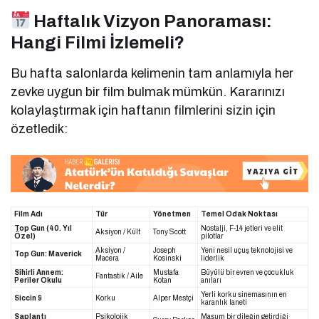
Haftalık Vizyon Panoraması:
Hangi Filmi İzlemeli?
Bu hafta salonlarda kelimenin tam anlamıyla her
zevke uygun bir film bulmak mümkün. Kararınızı
kolaylaştırmak için haftanın filmlerini sizin için
özetledik:
Film Adı
Tür
Yönetmen
Temel Odak Noktası
Top Gun (40. Yıl
Nostalji, F-14 jetleri ve elit
Aksiyon / Kült
Tony Scott
Özel)
pilotlar
Aksiyon /
Joseph
Yeni nesil uçuş teknolojisi ve
Top Gun: Maverick
Macera
Kosinski
liderlik
Sihirli Annem:
Mustafa
Büyülü bir evren ve çocukluk
Fantastik / Aile
Periler Okulu
Kotan
anıları
Yerli korku sinemasının en
Siccin 9
Korku
Alper Mestçi
karanlık laneti
Saplantı
Psikolojik
Masum bir dileğin getirdiği