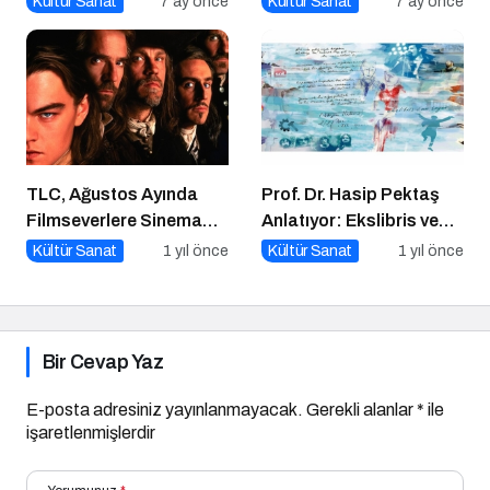
Kültür Sanat
7 ay önce
Kültür Sanat
7 ay önce
Buluşuyor
TLC, Ağustos Ayında
Prof. Dr. Hasip Pektaş
Filmseverlere Sinema
Anlatıyor: Ekslibris ve
Dolu Akşamlar Sunuyor
Yeni Kültürel Formlar
Kültür Sanat
1 yıl önce
Kültür Sanat
1 yıl önce
Bir Cevap Yaz
E-posta adresiniz yayınlanmayacak.
Gerekli alanlar
*
ile
işaretlenmişlerdir