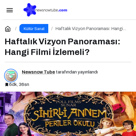
Haftanın Bombası: Şeytan Marka Giyer 2
Paylaş
Yorum Yap
Haftalık Vizyon Panoraması: Hangi
Kültür Sanat
Filmi İzlemeli?
Haftalık Vizyon Panoraması:
Hangi Filmi İzlemeli?
Newsnow Tube
tarafından yayınlandı
6dk, 36sn