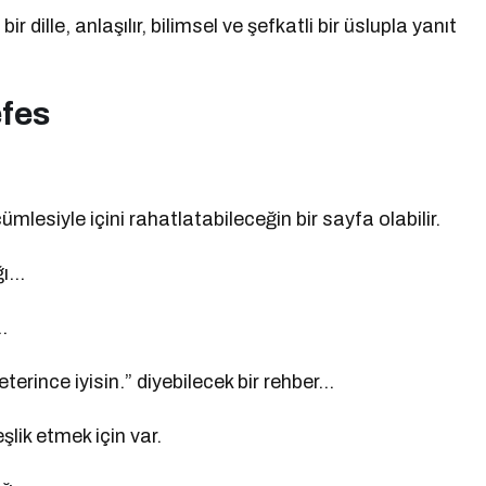
 dille, anlaşılır, bilimsel ve şefkatli bir üslupla yanıt
efes
mlesiyle içini rahatlatabileceğin bir sayfa olabilir.
ğı…
…
terince iyisin.” diyebilecek bir rehber…
lik etmek için var.