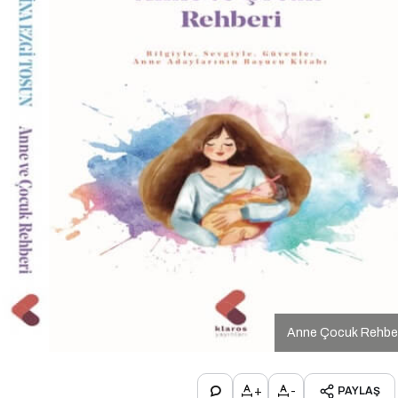
Anne Çocuk Rehber
+
-
PAYLAŞ