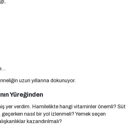
ğı,
me…
 anneliğin uzun yıllarına dokunuyor.
ının Yüreğinden
iş yer verdim. Hamilelikte hangi vitaminler önemli? Süt
a geçerken nasıl bir yol izlenmeli? Yemek seçen
lışkanlıklar kazandırılmalı?