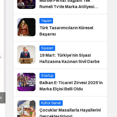
Mürsel Ferhat Sağlam Tek
Rumeli Tv’de Marka Atölyesi
Programına Konuk Oldu
Yaşam
Türk Tasarımcıların Küresel
Başarısı
Siyaset
19 Mart: Türkiye’nin Siyasi
Hafızasına Kazınan Sivil Darbe
Startup
Balkan E-Ticaret Zirvesi 2025’in
Marka Elçisi Belli Oldu
i
Kültür Sanat
Çocuklar Masallarla Hayallerini
Gerçekleştiriyor!