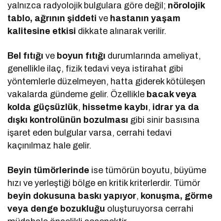
yalnızca radyolojik bulgulara göre değil;
nörolojik
tablo, ağrının şiddeti
ve
hastanın yaşam
kalitesine etkisi
dikkate alınarak verilir.
Bel fıtığı
ve
boyun fıtığı
durumlarında ameliyat,
genellikle ilaç, fizik tedavi veya istirahat gibi
yöntemlerle düzelmeyen, hatta giderek kötüleşen
vakalarda gündeme gelir. Özellikle
bacak veya
kolda güçsüzlük
,
hissetme kaybı
,
idrar ya da
dışkı kontrolünün bozulması
gibi sinir basısına
işaret eden bulgular varsa, cerrahi tedavi
kaçınılmaz hale gelir.
Beyin tümörlerinde
ise tümörün boyutu, büyüme
hızı ve yerleştiği bölge en kritik kriterlerdir. Tümör
beyin dokusuna baskı yapıyor
,
konuşma, görme
veya denge bozukluğu
oluşturuyorsa cerrahi