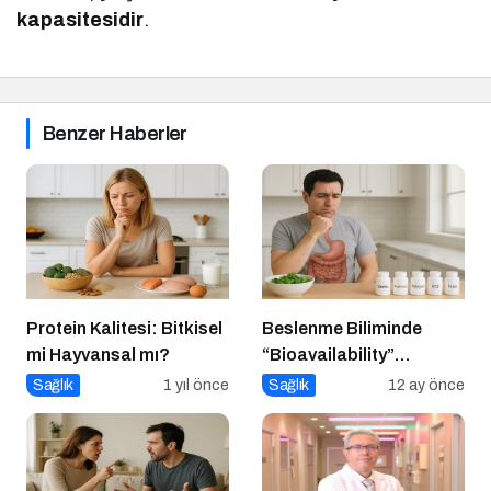
kapasitesidir
.
Benzer Haberler
Protein Kalitesi: Bitkisel
Beslenme Biliminde
mi Hayvansal mı?
“Bioavailability”
Kavramı: Hangi Besin Ne
Sağlık
1 yıl önce
Sağlık
12 ay önce
Kadar Emilir?