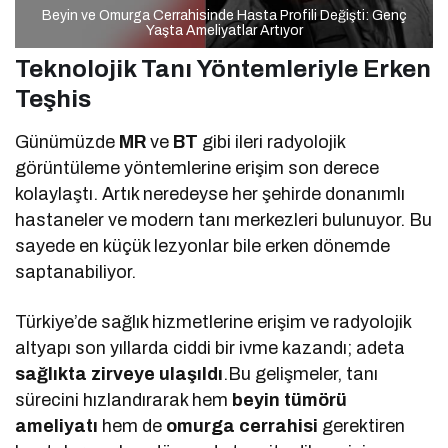
Beyin ve Omurga Cerrahisinde Hasta Profili Değişti: Genç
Yaşta Ameliyatlar Artıyor
Teknolojik Tanı Yöntemleriyle Erken
Teşhis
Günümüzde
MR
ve
BT
gibi ileri radyolojik
görüntüleme yöntemlerine erişim son derece
kolaylaştı. Artık neredeyse her şehirde donanımlı
hastaneler ve modern tanı merkezleri bulunuyor. Bu
sayede en küçük lezyonlar bile erken dönemde
saptanabiliyor.
Türkiye’de sağlık hizmetlerine erişim ve radyolojik
altyapı son yıllarda ciddi bir ivme kazandı; adeta
sağlıkta zirveye ulaşıldı
.Bu gelişmeler, tanı
sürecini hızlandırarak hem
beyin tümörü
ameliyatı
hem de
omurga cerrahisi
gerektiren