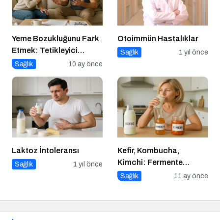
Yeme Bozukluğunu Fark
Otoimmün Hastalıklar
Etmek: Tetikleyici
Sağlık
1 yıl önce
Anlarla Yüzleşmek
Sağlık
10 ay önce
Laktoz İntoleransı
Kefir, Kombucha,
Kimchi: Fermente
Sağlık
1 yıl önce
Gıdalar Sağlıkta Yeni
Sağlık
11 ay önce
Trend mi?