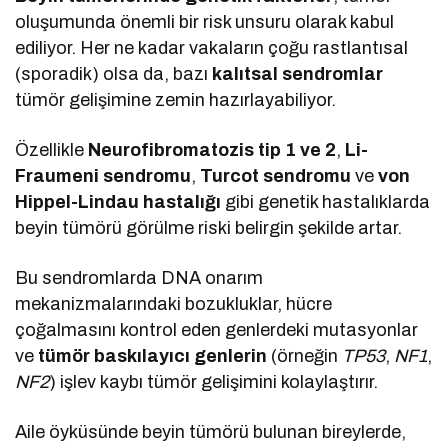
oluşumunda önemli bir risk unsuru olarak kabul
ediliyor. Her ne kadar vakaların çoğu rastlantısal
(sporadik) olsa da, bazı
kalıtsal sendromlar
tümör gelişimine zemin hazırlayabiliyor.
Özellikle
Neurofibromatozis tip 1 ve 2
,
Li-
Fraumeni sendromu
,
Turcot sendromu
ve
von
Hippel-Lindau hastalığı
gibi genetik hastalıklarda
beyin tümörü görülme riski belirgin şekilde artar.
Bu sendromlarda DNA onarım
mekanizmalarındaki bozukluklar, hücre
çoğalmasını kontrol eden genlerdeki mutasyonlar
ve
tümör baskılayıcı genlerin
(örneğin
TP53
,
NF1
,
NF2
) işlev kaybı tümör gelişimini kolaylaştırır.
Aile öyküsünde beyin tümörü bulunan bireylerde,