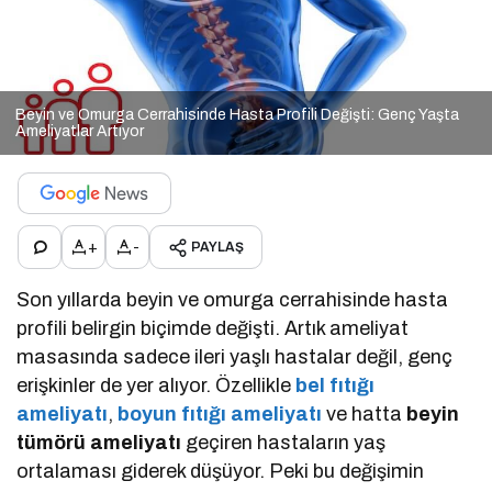
Beyin ve Omurga Cerrahisinde Hasta Profili Değişti: Genç Yaşta
Ameliyatlar Artıyor
+
-
PAYLAŞ
Son yıllarda beyin ve omurga cerrahisinde hasta
profili belirgin biçimde değişti. Artık ameliyat
masasında sadece ileri yaşlı hastalar değil, genç
erişkinler de yer alıyor. Özellikle
bel fıtığı
ameliyatı
,
boyun fıtığı ameliyatı
ve hatta
beyin
tümörü ameliyatı
geçiren hastaların yaş
ortalaması giderek düşüyor. Peki bu değişimin