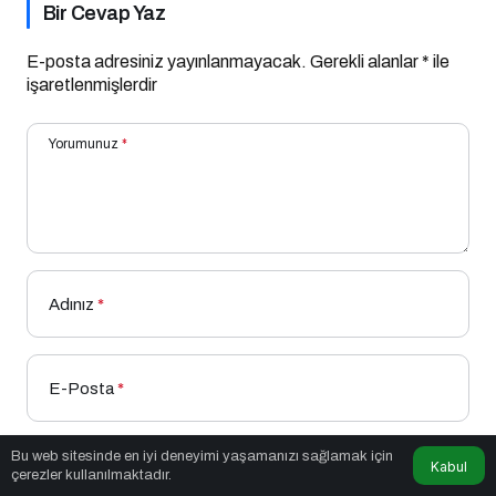
Bir Cevap Yaz
E-posta adresiniz yayınlanmayacak.
Gerekli alanlar
*
ile
işaretlenmişlerdir
Yorumunuz
*
Adınız
*
E-Posta
*
Bu web sitesinde en iyi deneyimi yaşamanızı sağlamak için
Kabul
Bir dahaki sefere yorum yaptığımda kullanılmak üzere
çerezler kullanılmaktadır.
adımı, e-posta adresimi ve web site adresimi bu