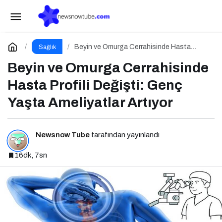
Besin Sinerjisi: Doğru Kombinasyonlarla
Besinlerin Gücünü Artırın
Paylaş
Yorum Yap
Beyin ve Omurga Cerrahisinde Hasta
Sağlık
Profili Değişti: Genç Yaşta Ameliyatlar
Artıyor
Beyin ve Omurga Cerrahisinde
Hasta Profili Değişti: Genç
Yaşta Ameliyatlar Artıyor
Newsnow Tube
tarafından yayınlandı
16dk, 7sn