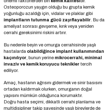
önemli faktörlerden biri
kemik kalitesi
dir.
Osteoporozun yaygın olduğu bu grupta kemik
yoğunluğu azaldığı için, vidalar ve plaklar gibi
implantların tutunma gücü zayıflayabilir
. Bu da
ameliyat sonrası gevşeme, kırık veya yeniden
cerrahi gereksinimi riskini artırır.
Bu nedenle beyin ve omurga cerrahisinde yaşlı
hastalarda
olabildiğince implant kullanımından
kaçınılıyor
, bunun yerine
mikrocerrahi, minimal
invaziv ve kemik koruyucu teknikler
tercih
ediliyor.
Amaç, hastanın ağrısını gidermek ve sinir basısını
ortadan kaldırmak olurken, omurganın doğal
yapısını mümkün olduğunca korumaktır.
Doğru hasta seçimi, dikkatli cerrahi planlama ve
multidisipliner takip sayesinde yaşlı bireylerde de