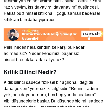
tanımlayan en net kelime “kıtlık bilinci” olabilir. Yani
“az yiyeyim, kısıtlayayım, dayanayım” düşüncesi.
Fakat bu zihinsel kıtlık hali, çoğu zaman bedensel
kıtlıktan bile daha yıpratıcı.
Peki, neden hâlâ kendimize karşı bu kadar
acımasızız? Neden kendimizi başarısız
hissettirecek kararlar alıyoruz?
Kıtlık Bilinci Nedir?
Kıtlık bilinci sadece fiziksel bir açlık hali değildir;
daha çok bir “yetersizlik” algısıdır. “Benim iradem
yok, ben dayanamam, ben hep yarıda bırakırım”
gibi düşüncelerle başlar. Bu düşünce biçimi, sadece