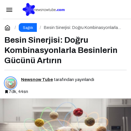
Yasaklı Diyetler ve Kıtlık Bilinci
Paylaş
Yorum Yap
Besin Sinerjisi: Doğru Kombinasyonlarla
Sağlık
Besinlerin Gücünü Artırın
Besin Sinerjisi: Doğru
Kombinasyonlarla Besinlerin
Gücünü Artırın
Newsnow Tube
tarafından yayınlandı
7dk, 44sn