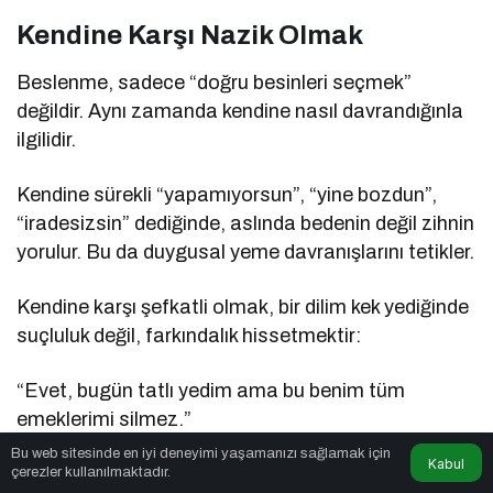
Kendine Karşı Nazik Olmak
Beslenme, sadece “doğru besinleri seçmek”
değildir. Aynı zamanda kendine nasıl davrandığınla
ilgilidir.
Kendine sürekli “yapamıyorsun”, “yine bozdun”,
“iradesizsin” dediğinde, aslında bedenin değil zihnin
yorulur. Bu da duygusal yeme davranışlarını tetikler.
Kendine karşı şefkatli olmak, bir dilim kek yediğinde
suçluluk değil, farkındalık hissetmektir:
“Evet, bugün tatlı yedim ama bu benim tüm
emeklerimi silmez.”
Bu web sitesinde en iyi deneyimi yaşamanızı sağlamak için
Kabul
Unutma, sürdürülebilir beslenme; suçluluk değil
çerezler kullanılmaktadır.