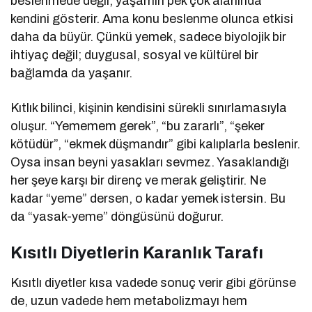
beslenmede değil, yaşamın pek çok alanında
kendini gösterir. Ama konu beslenme olunca etkisi
daha da büyür. Çünkü yemek, sadece biyolojik bir
ihtiyaç değil; duygusal, sosyal ve kültürel bir
bağlamda da yaşanır.
Kıtlık bilinci, kişinin kendisini sürekli sınırlamasıyla
oluşur. “Yememem gerek”, “bu zararlı”, “şeker
kötüdür”, “ekmek düşmandır” gibi kalıplarla beslenir.
Oysa insan beyni yasakları sevmez. Yasaklandığı
her şeye karşı bir direnç ve merak geliştirir. Ne
kadar “yeme” dersen, o kadar yemek istersin. Bu
da “yasak-yeme” döngüsünü doğurur.
Kısıtlı Diyetlerin Karanlık Tarafı
Kısıtlı diyetler kısa vadede sonuç verir gibi görünse
de, uzun vadede hem metabolizmayı hem