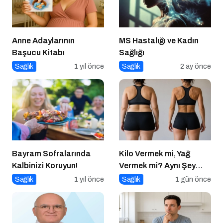
Anne Adaylarının
MS Hastalığı ve Kadın
Başucu Kitabı
Sağlığı
Sağlık
1 yıl önce
Sağlık
2 ay önce
Bayram Sofralarında
Kilo Vermek mi, Yağ
Kalbinizi Koruyun!
Vermek mi? Aynı Şey
Sanıyoruz Ama Değil!
Sağlık
1 yıl önce
Sağlık
1 gün önce