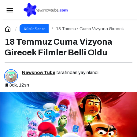
Bu Hafta Vizyona Girecek Filmler Belli Oldu:
Sinema Keyfi Paribu Cineverse’te Başlıyor!
Paylaş
Yorum Yap
18 Temmuz Cuma Vizyona Girecek
Kültür Sanat
Filmler Belli Oldu
18 Temmuz Cuma Vizyona
Girecek Filmler Belli Oldu
Newsnow Tube
tarafından yayınlandı
3dk, 12sn