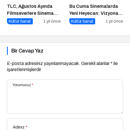
TLC, Ağustos Ayında
Bu Cuma Sinemalarda
Filmseverlere Sinema
Yeni Heyecan: Vizyona
Dolu Akşamlar Sunuyor
Girecek Filmler Belli
Kültür Sanat
1 yıl önce
Kültür Sanat
1 yıl önce
Oldu
Bir Cevap Yaz
E-posta adresiniz yayınlanmayacak.
Gerekli alanlar
*
ile
işaretlenmişlerdir
Yorumunuz
*
Adınız
*