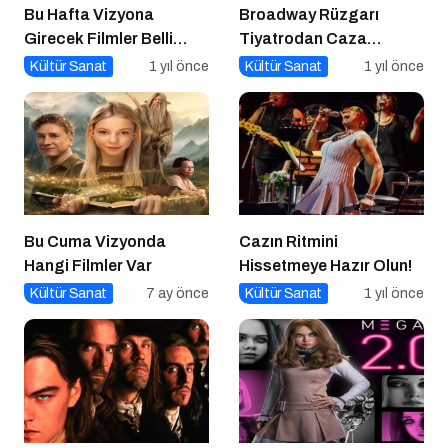
Bu Hafta Vizyona
Broadway Rüzgarı
Girecek Filmler Belli
Tiyatrodan Caza
Oldu: Sinema Keyfi
Dopdolu Bir Program
Kültür Sanat
1 yıl önce
Kültür Sanat
1 yıl önce
Paribu Cineverse’te
Başlıyor!
Bu Cuma Vizyonda
Cazın Ritmini
Hangi Filmler Var
Hissetmeye Hazır Olun!
Kültür Sanat
7 ay önce
Kültür Sanat
1 yıl önce