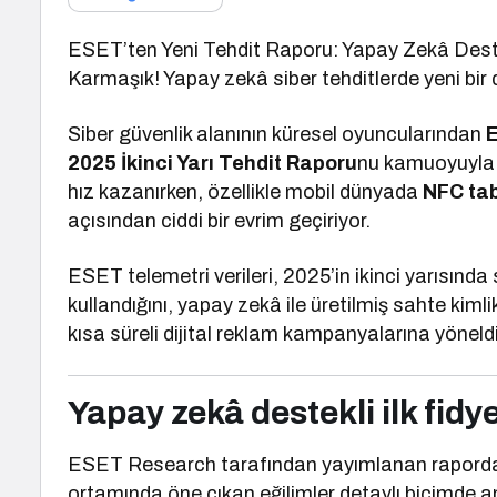
ESET’ten Yeni Tehdit Raporu: Yapay Zekâ Destekl
Karmaşık! Yapay zekâ siber tehditlerde yeni bir
Siber güvenlik alanının küresel oyuncularından
2025 İkinci Yarı Tehdit Raporu
nu kamuoyuyla p
hız kazanırken, özellikle mobil dünyada
NFC tab
açısından ciddi bir evrim geçiriyor.
ESET telemetri verileri, 2025’in ikinci yarısında
kullandığını, yapay zekâ ile üretilmiş sahte kimlik
kısa süreli dijital reklam kampanyalarına yöneldi
Yapay zekâ destekli ilk fidye
ESET Research tarafından yayımlanan raporda
ortamında öne çıkan eğilimler detaylı biçimde 