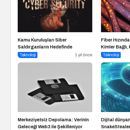
Kamu Kuruluşları Siber
Fiber Hızınd
Saldırganların Hedefinde
Kimler Bağlı,
Teknoloji
1 yıl önce
Teknoloji
Merkeziyetsiz Depolama: Verinin
Dijital dünyan
Geleceği Web3 ile Şekilleniyor
SnakeSteale