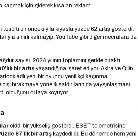
ten kaçmak için giderek kısalan reklam
 tespiti bir önceki yıla kıyasla yüzde 62 artış gösterdi.
larıyla sınırlı kalmayıp, YouTube gibi diğer mecralara da
dur sayısı, 2024 yılının toplamını geride bıraktı.
0’lık bir artış
yaşandığına işaret ediyor. Akira ve Qilin
rlock adlı yeni bir oyuncu yenilikçi kaçınma
e dışı bırakmaya yönelik saldırıların da yaygınlaşması,
ttı olduğunu ortaya koyuyor.
ma
ılar
ciddi bir yükseliş gösterdi. ESET telemetrisine
yüzde 87’lik bir artış
kaydedildi. Bu dönemde hem yeni