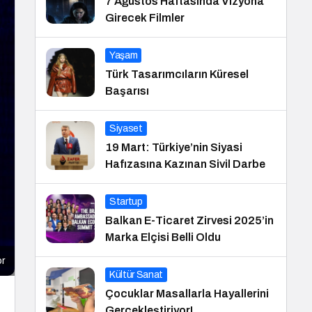
7 Ağustos Haftasında Vizyona
Girecek Filmler
Yaşam
Türk Tasarımcıların Küresel
Başarısı
Siyaset
19 Mart: Türkiye’nin Siyasi
Hafızasına Kazınan Sivil Darbe
Startup
Balkan E-Ticaret Zirvesi 2025’in
Marka Elçisi Belli Oldu
or
Kültür Sanat
Çocuklar Masallarla Hayallerini
Gerçekleştiriyor!