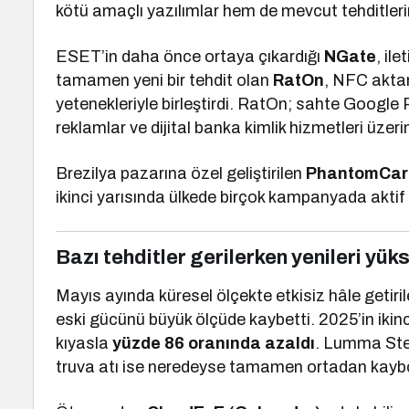
kötü amaçlı yazılımlar hem de mevcut tehditlerin
ESET’in daha önce ortaya çıkardığı
NGate
, ile
tamamen yeni bir tehdit olan
RatOn
, NFC aktar
yetenekleriyle birleştirdi. RatOn; sahte Google P
reklamlar ve dijital banka kimlik hizmetleri üzer
Brezilya pazarına özel geliştirilen
PhantomCar
ikinci yarısında ülkede birçok kampanyada aktif o
Bazı tehditler gerilerken yenileri yük
Mayıs ayında küresel ölçekte etkisiz hâle getiri
eski gücünü büyük ölçüde kaybetti. 2025’in ikinci 
kıyasla
yüzde 86 oranında azaldı
. Lumma Ste
truva atı ise neredeyse tamamen ortadan kayb