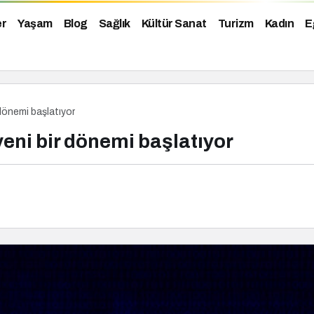
er
Yaşam
Blog
Sağlık
Kültür Sanat
Turizm
Kadın
E
 dönemi başlatıyor
yeni bir dönemi başlatıyor