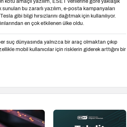
en kötü amaçlı yazılım, ESET verilerine göre yaklaşık
k sunulan bu zararlı yazılım, e-posta kampanyaları
la gibi bilgi hırsızlarını dağıtmak için kullanılıyor.
rılarından en çok etkilenen ülke oldu.
ber suç dünyasında yalnızca bir araç olmaktan çıkıp
likle mobil kullanıcılar için risklerin giderek arttığını bir