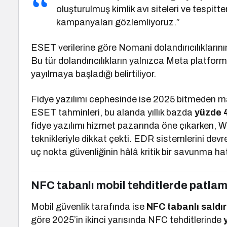
oluşturulmuş kimlik avı siteleri ve tespit
kampanyaları gözlemliyoruz.”
ESET verilerine göre Nomani dolandırıcılıklarının
Bu tür dolandırıcılıkların yalnızca Meta platform
yayılmaya başladığı belirtiliyor.
Fidye yazılımı cephesinde ise 2025 bitmeden mağ
ESET tahminleri, bu alanda yıllık bazda
yüzde 4
fidye yazılımı hizmet pazarında öne çıkarken, Wa
teknikleriyle dikkat çekti. EDR sistemlerini devr
uç nokta güvenliğinin hâlâ kritik bir savunma ha
NFC tabanlı mobil tehditlerde patla
Mobil güvenlik tarafında ise
NFC tabanlı saldır
göre 2025’in ikinci yarısında NFC tehditlerinde