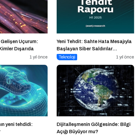
a Gelişen Uçurum:
Yeni Tehdit: Sahte Hata Mesajıyla
 Kimler Dışarıda
Başlayan Siber Saldırılar
Yükselişte
1 yıl önce
Teknoloji
1 yıl önce
ın yeni tehdidi:
Dijitalleşmenin Gölgesinde: Bilgi
r
Açığı Büyüyor mu?