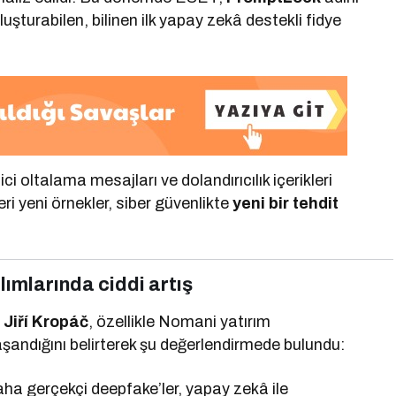
şturabilen, bilinen ilk yapay zekâ destekli fidye
i oltalama mesajları ve dolandırıcılık içerikleri
i yeni örnekler, siber güvenlikte
yeni bir tehdit
ılımlarında ciddi artış
ü
Jiří Kropáč
, özellikle Nomani yatırım
yaşandığını belirterek şu değerlendirmede bulundu:
Daha gerçekçi deepfake’ler, yapay zekâ ile