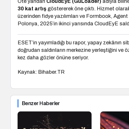
Öte yandan
CloudEyE (GuLoader)
adıyla bilin
30 kat artış
göstererek öne çıktı. Hizmet olara
üzerinden fidye yazılımları ve Formbook, Agent Tes
Polonya, 2025’in ikinci yarısında CloudEyE saldı
ESET’in yayımladığı bu rapor, yapay zekânın si
doğrudan saldırıların merkezine yerleştiğini ve özel
kez daha gözler önüne seriyor.
Kaynak: Bihaber.TR
Benzer Haberler