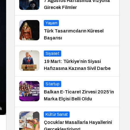
7 Ağustos Haftasında Vizyona
Girecek Filmler
Yaşam
Türk Tasarımcıların Küresel
Başarısı
Siyaset
19 Mart: Türkiye’nin Siyasi
Hafızasına Kazınan Sivil Darbe
Startup
Balkan E-Ticaret Zirvesi 2025’in
Marka Elçisi Belli Oldu
ak
Kültür Sanat
Çocuklar Masallarla Hayallerini
Gerçekleştiriyor!