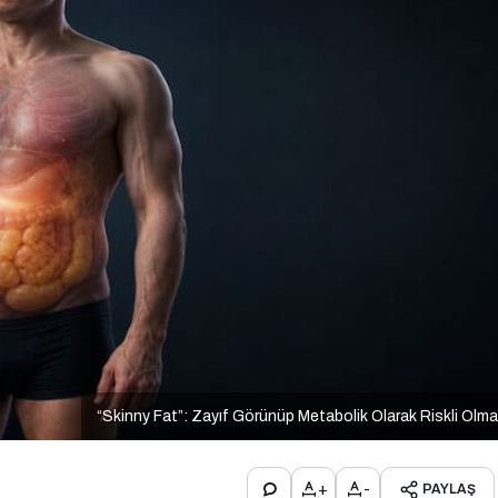
“Skinny Fat”: Zayıf Görünüp Metabolik Olarak Riskli Olm
+
-
PAYLAŞ