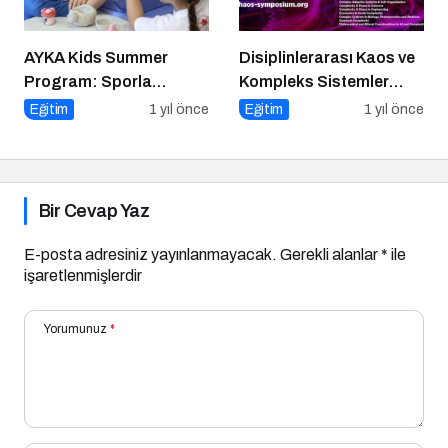
AYKA Kids Summer
Disiplinlerarası Kaos ve
Program: Sporla
Kompleks Sistemler
Geleceğe Yönelik Bir
Sempozyumu İçin Geri
Eğitim
1 yıl önce
Eğitim
1 yıl önce
Başlangıç!
Sayım!
Bir Cevap Yaz
E-posta adresiniz yayınlanmayacak.
Gerekli alanlar
*
ile
işaretlenmişlerdir
Yorumunuz
*