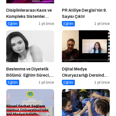
Disiplinlerarası Kaos ve
PR Atölye Dergisi’nin 9.
Kompleks Sistemler
Sayısı Çıktı!
Sempozyumu İçin Geri
Eğitim
1 yıl önce
Eğitim
1 yıl önce
Sayım!
Beslenme ve Diyetetik
Dijital Medya
Bölümü: Eğitim Süreci,
Okuryazarlığı Dersinde
Kariyer Olanakları ve
Dijital Markalaşma
Eğitim
1 yıl önce
Eğitim
1 yıl önce
Geleceği
Konuşuldu