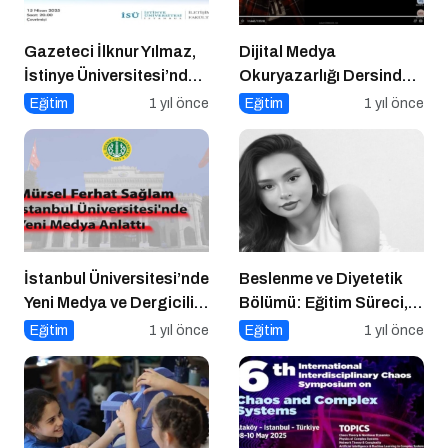
Gazeteci İlknur Yılmaz,
Dijital Medya
İstinye Üniversitesi’nde
Okuryazarlığı Dersinde
Dijital Medya
Dijital Markalaşma
Eğitim
1 yıl önce
Eğitim
1 yıl önce
Okuryazarlığı Dersinin
Konuşuldu
Konuğu Oldu
İstanbul Üniversitesi’nde
Beslenme ve Diyetetik
Yeni Medya ve Dergicilik
Bölümü: Eğitim Süreci,
Konuşuldu
Kariyer Olanakları ve
Eğitim
1 yıl önce
Eğitim
1 yıl önce
Geleceği