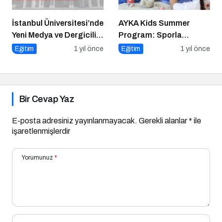
İstanbul Üniversitesi’nde
AYKA Kids Summer
Yeni Medya ve Dergicilik
Program: Sporla
Konuşuldu
Geleceğe Yönelik Bir
Eğitim
1 yıl önce
Eğitim
1 yıl önce
Başlangıç!
Bir Cevap Yaz
E-posta adresiniz yayınlanmayacak.
Gerekli alanlar
*
ile
işaretlenmişlerdir
Yorumunuz
*