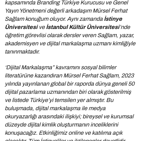
kapsamında Branding Türkiye Kurucusu ve Genel
Yayın Yönetmeni değerli arkadaşım Mürsel Ferhat
Sağlam konuğum oluyor. Aynı zamanda
İstinye
Üniversitesi
ve
İstanbul Kültür Üniversitesi
’nde
öğretim görevlisi olarak dersler veren Sağlam, yazar,
akademisyen ve dijital markalaşma uzmanı kimliğiyle
tanınmaktadır.
‘Dijital Markalaşma” kavramını sosyal bilimler
literatürüne kazandıran Mürsel Ferhat Sağlam, 2023
yılında yayınlanan global bir raporda dünya geneli 50
dijital pazarlama uzmanından biri olarak gösterilmiş
ve listede Türkiye’yi temsilen yer almıştır. Bu
buluşmada, dijital markalaşma ile medya
okuryazarlığı arasındaki ilişkiyi; bireysel ve kurumsal
düzeyde dijital kimlik oluşturmanın inceliklerini
konuşacağız. Etkinliğimiz online ve katılıma açık
olacaktır. Tüm İstinyeliler ve ilgilenenler davetlidir.