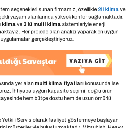
sistem seçenekleri sunan firmamız, özellikle
2li klima
ve
çekli yaşam alanlarında yüksek konfor sağlamaktadır.
ü klima
ve
3 lü multi klima
sistemleriyle enerji
ktayız. Her projede alan analizi yaparak en uygun
n uygulamalar gerçekleştiriyoruz.
asında yer alan
multi klima fiyatları
konusunda ise
oruz. İhtiyaca uygun kapasite seçimi, doğru ürün
 sayesinde hem bütçe dostu hem de uzun ömürlü
e Yetkili Servis olarak faaliyet göstermeye başlayan
rini müşterileriyle buluşturmaktadır. Mitsubishi Heavy