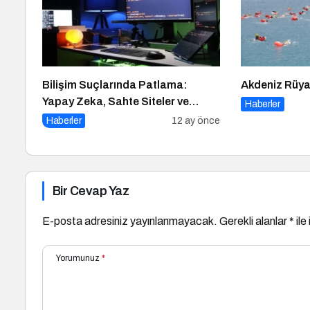
Bilişim Suçlarında Patlama:
Akdeniz Rüya
Yapay Zeka, Sahte Siteler ve
Haberler
Dijital Tuzaklar Tehlike Saçıyor
Haberler
12 ay önce
Bir Cevap Yaz
E-posta adresiniz yayınlanmayacak.
Gerekli alanlar
*
ile
Yorumunuz
*