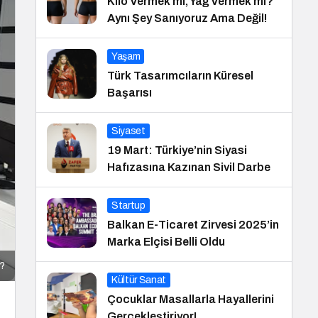
Kilo Vermek mi, Yağ Vermek mi?
Aynı Şey Sanıyoruz Ama Değil!
Yaşam
Türk Tasarımcıların Küresel
Başarısı
Siyaset
19 Mart: Türkiye’nin Siyasi
Hafızasına Kazınan Sivil Darbe
Startup
Balkan E-Ticaret Zirvesi 2025’in
Marka Elçisi Belli Oldu
r?
Kültür Sanat
Çocuklar Masallarla Hayallerini
Gerçekleştiriyor!