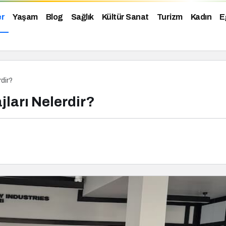
er
Yaşam
Blog
Sağlık
Kültür Sanat
Turizm
Kadın
E
rdir?
jları Nelerdir?