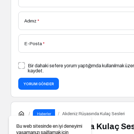
Adınız
*
E-Posta
*
Bir dahaki sefere yorum yaptığımda kullanılmak üzer
kaydet.
YORUM GÖNDER
Akdeniz Rüyasında Kulaç Sesleri
Haberler
Akdeniz Rüyasında Kulaç Ses
Bu web sitesinde en iyi deneyimi
yaşamanızı sağlamak için