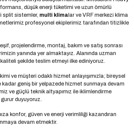
ormans, düşük enerji tüketimi ve uzun ömürlü
i split sistemler,
multi klima
lar ve VRF merkezi klima
etlerimiz profesyonel ekiplerimiz tarafından titizlikle
keşif, projelendirme, montaj, bakım ve satış sonrası
erimizin yanında yer almaktayız. Alanında uzman
aliteli şekilde teslim etmeyi ilke ediniyoruz.
kimi ve müşteri odaklı hizmet anlayışımızla; bireysel
ere kadar geniş bir yelpazede hizmet sunmaya devam
imiz ve güçlü teknik altyapımız ile iklimlendirme
 gurur duyuyoruz.
za konfor, güven ve enerji verimliliği kazandıran
 sunmaya devam etmektir.