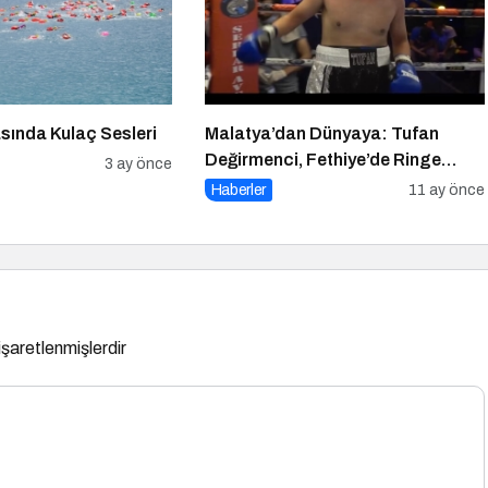
sında Kulaç Sesleri
Malatya’dan Dünyaya: Tufan
Değirmenci, Fethiye’de Ringe
3 ay önce
Çıkıyor
Haberler
11 ay önce
 işaretlenmişlerdir