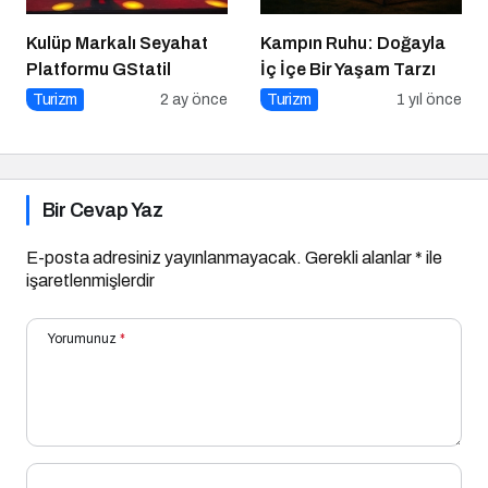
Kulüp Markalı Seyahat
Kampın Ruhu: Doğayla
Platformu GStatil
İç İçe Bir Yaşam Tarzı
Turizm
2 ay önce
Turizm
1 yıl önce
Bir Cevap Yaz
E-posta adresiniz yayınlanmayacak.
Gerekli alanlar
*
ile
işaretlenmişlerdir
Yorumunuz
*