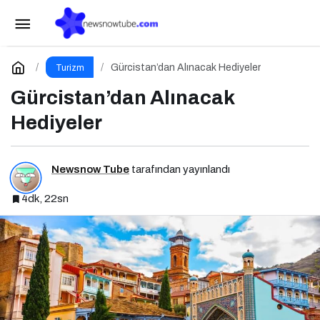
Giessen’de Gezilecek Yerler
Paylaş
Yorum Yap
Gürcistan’dan Alınacak Hediyeler
Turizm
Gürcistan’dan Alınacak
Hediyeler
Newsnow Tube
tarafından yayınlandı
4dk, 22sn