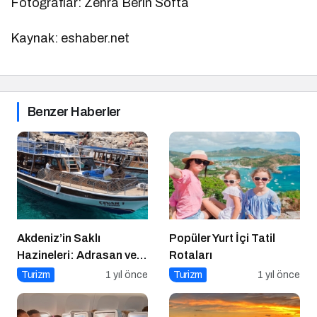
Fotoğraflar: Zehra Berin Softa
Kaynak: eshaber.net
Benzer Haberler
Akdeniz’in Saklı
Popüler Yurt İçi Tatil
Hazineleri: Adrasan ve
Rotaları
Çevresi
Turizm
1 yıl önce
Turizm
1 yıl önce