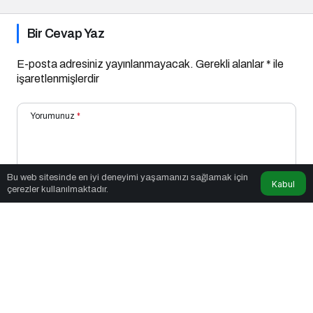
geldi
Bir Cevap Yaz
E-posta adresiniz yayınlanmayacak.
Gerekli alanlar
*
ile
işaretlenmişlerdir
Yorumunuz
*
Bu web sitesinde en iyi deneyimi yaşamanızı sağlamak için
Kabul
çerezler kullanılmaktadır.
Adınız
*
E-Posta
*