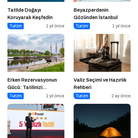
Tatilde Doğayı
Beyazperdenin
Koruyarak Keşfedin
Gözünden İstanbul
Turizm
1 yıl önce
Turizm
1 yıl önce
Erken Rezervasyonun
Valiz Seçimi ve Hazırlık
Gücü: Tatilinizi
Rehberi
Planlayın, Avantajları
Turizm
1 yıl önce
Turizm
2 ay önce
Yakalayın!