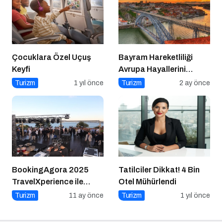
Çocuklara Özel Uçuş
Bayram Hareketliliği
Keyfi
Avrupa Hayallerini
Tetikledi
Turizm
1 yıl önce
Turizm
2 ay önce
BookingAgora 2025
Tatilciler Dikkat! 4 Bin
TravelXperience ile
Otel Mühürlendi
seyahat sektörü Six
Turizm
11 ay önce
Turizm
1 yıl önce
Senses Kocataş
Mansions’da bir araya