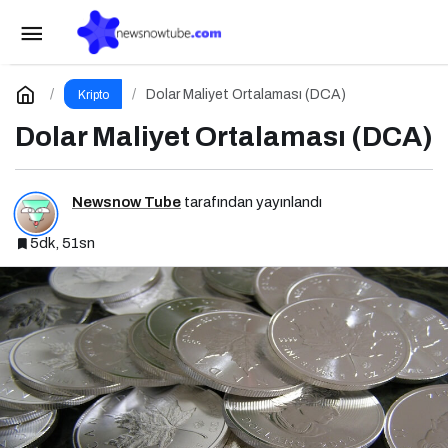
DeFi’de Likidite Havuzları: Yeni Nesil Finansın
Kalbi
Paylaş
Yorum Yap
Dolar Maliyet Ortalaması (DCA)
Kripto
Dolar Maliyet Ortalaması (DCA)
Newsnow Tube
tarafından yayınlandı
5dk, 51sn