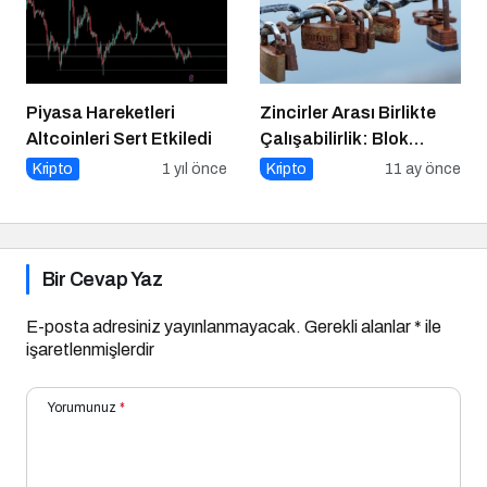
Piyasa Hareketleri
Zincirler Arası Birlikte
Altcoinleri Sert Etkiledi
Çalışabilirlik: Blok
Zincirlerin Geleceği
Kripto
1 yıl önce
Kripto
11 ay önce
Bir Cevap Yaz
E-posta adresiniz yayınlanmayacak.
Gerekli alanlar
*
ile
işaretlenmişlerdir
Yorumunuz
*