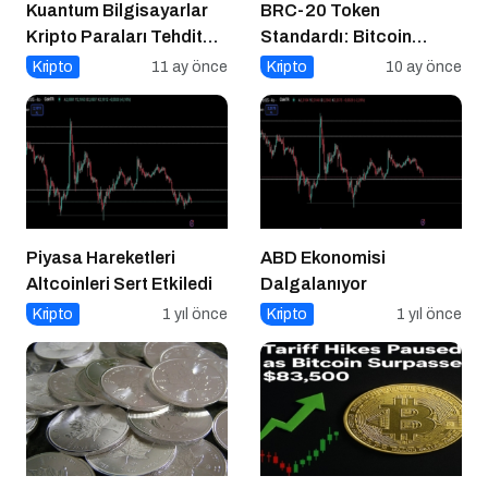
Kuantum Bilgisayarlar
BRC-20 Token
Kripto Paraları Tehdit
Standardı: Bitcoin
Eder mi?
Üzerindeki Deneysel
Kripto
11 ay önce
Kripto
10 ay önce
Adım
Piyasa Hareketleri
ABD Ekonomisi
Altcoinleri Sert Etkiledi
Dalgalanıyor
Kripto
1 yıl önce
Kripto
1 yıl önce