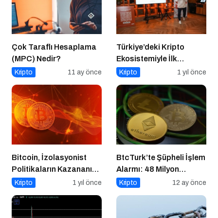
Çok Taraflı Hesaplama
Türkiye’deki Kripto
(MPC) Nedir?
Ekosistemiyle İlk
Buluşma
Kripto
11 ay önce
Kripto
1 yıl önce
Bitcoin, İzolasyonist
BtcTurk’te Şüpheli İşlem
Politikaların Kazananı
Alarmı: 48 Milyon
Olabilir
Dolarlık Çıkış İddiası
Kripto
1 yıl önce
Kripto
12 ay önce