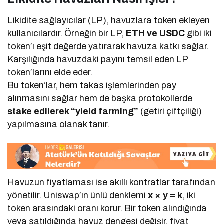
Likidite sağlayıcılar (LP), havuzlara token ekleyen
kullanıcılardır. Örneğin bir LP,
ETH ve USDC
gibi iki
token’ı eşit değerde yatırarak havuza katkı sağlar.
Karşılığında havuzdaki payını temsil eden LP
token’larını elde eder.
Bu token’lar, hem takas işlemlerinden pay
alınmasını sağlar hem de başka protokollerde
stake edilerek “yield farming”
(getiri çiftçiliği)
yapılmasına olanak tanır.
Havuzun fiyatlaması ise akıllı kontratlar tarafından
yönetilir. Uniswap’ın ünlü denklemi
x × y = k
, iki
token arasındaki oranı korur. Bir token alındığında
veya satıldığında havuz dengesi değişir, fiyat