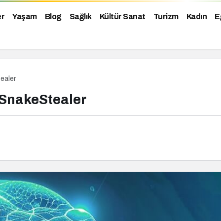
er
Yaşam
Blog
Sağlık
Kültür Sanat
Turizm
Kadın
E
tealer
: SnakeStealer