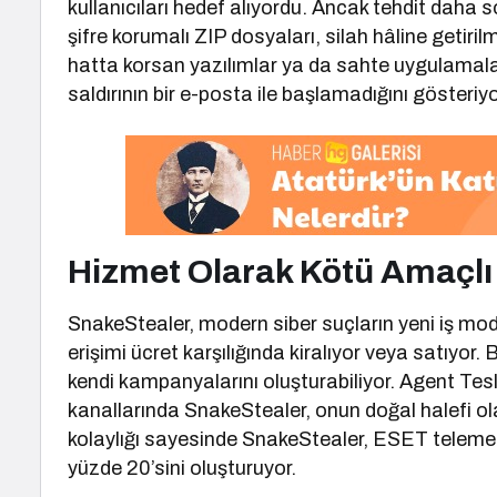
kullanıcıları hedef alıyordu. Ancak tehdit daha 
şifre korumalı ZIP dosyaları, silah hâline getiri
hatta korsan yazılımlar ya da sahte uygulamalar
saldırının bir e-posta ile başlamadığını gösteriyo
Hizmet Olarak Kötü Amaçlı
SnakeStealer, modern siber suçların yeni iş mode
erişimi ücret karşılığında kiralıyor veya satıyor. 
kendi kampanyalarını oluşturabiliyor. Agent Tesla
kanallarında SnakeStealer, onun doğal halefi ol
kolaylığı sayesinde SnakeStealer, ESET telemetris
yüzde 20’sini oluşturuyor.