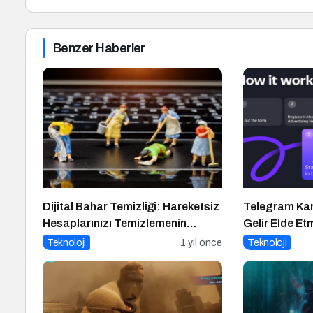
Benzer Haberler
Dijital Bahar Temizliği: Hareketsiz
Telegram Kan
Hesaplarınızı Temizlemenin
Gelir Elde E
Zamanı Geldi!
Teknoloji
1 yıl önce
Teknoloji