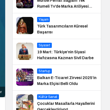
Mürsel Ferhat Sağlam Tek
Rumeli Tv’de Marka Atölyesi
Programına Konuk Oldu
Yaşam
Türk Tasarımcıların Küresel
Başarısı
Siyaset
19 Mart: Türkiye’nin Siyasi
Hafızasına Kazınan Sivil Darbe
Startup
Balkan E-Ticaret Zirvesi 2025’in
Marka Elçisi Belli Oldu
er
Kültür Sanat
Çocuklar Masallarla Hayallerini
Gerçekleştiriyor!