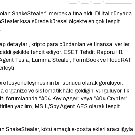
di olan SnakeStealer’ı mercek altına aldı. Dijital dünyada
akeStealer kısa sürede küresel ölçekte en çok tespit
.
ap detayları, kripto para cüzdanları ve finansal veriler
i ciddi şekilde tehdit ediyor. ESET Tehdit Raporu H1
ler, Agent Tesla, Lumma Stealer, FormBook ve HoudRAT
rleşti.
 profesyonelleşmesinin bir sonucu olarak görülüyor.
organize ve sistematik hâle geldiğini vurguluyor. İlk
ltı forumlarında “404 Keylogger” veya “404 Crypter”
iştirilen yazılım, MSIL/Spy.Agent.AES olarak tespit
 SnakeStealer, kötü amaçlı e-posta ekleri aracılığıyla