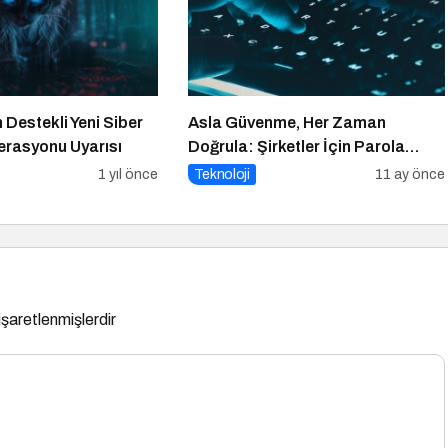
 Destekli Yeni Siber
Asla Güvenme, Her Zaman
rasyonu Uyarısı
Doğrula: Şirketler İçin Parola
Güvenliği Alarmı
1 yıl önce
Teknoloji
11 ay önce
 işaretlenmişlerdir