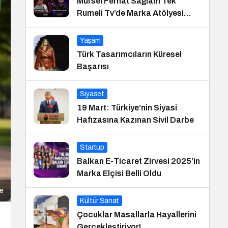
Mürsel Ferhat Sağlam Tek
Rumeli Tv’de Marka Atölyesi
Programına Konuk Oldu
Yaşam
Türk Tasarımcıların Küresel
Başarısı
Siyaset
19 Mart: Türkiye’nin Siyasi
Hafızasına Kazınan Sivil Darbe
Startup
Balkan E-Ticaret Zirvesi 2025’in
Marka Elçisi Belli Oldu
me
Kültür Sanat
Çocuklar Masallarla Hayallerini
Gerçekleştiriyor!