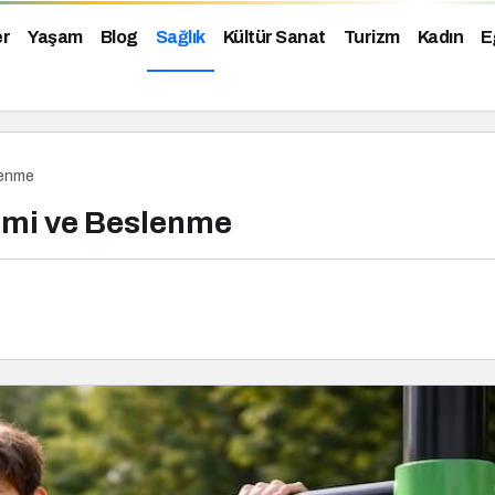
er
Yaşam
Blog
Sağlık
Kültür Sanat
Turizm
Kadın
E
lenme
imi ve Beslenme