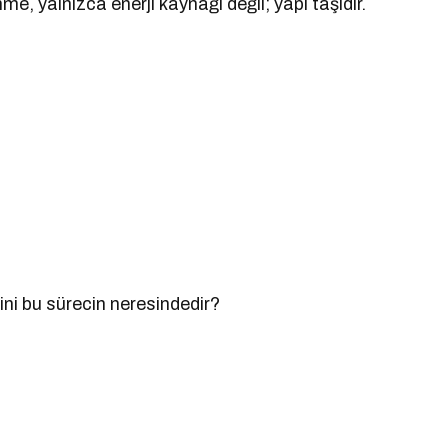
me, yalnızca enerji kaynağı değil; yapı taşıdır.
ni bu sürecin neresindedir?