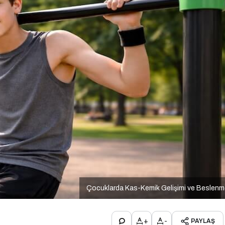
Çocuklarda Kas-Kemik Gelişimi ve Beslen
+
-
PAYLAŞ