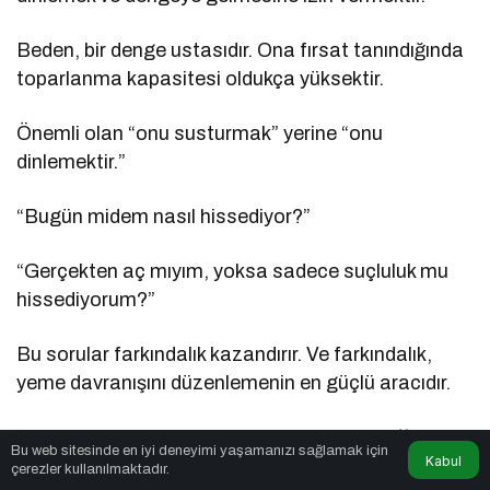
Beden, bir denge ustasıdır. Ona fırsat tanındığında
toparlanma kapasitesi oldukça yüksektir.
Önemli olan “onu susturmak” yerine “onu
dinlemektir.”
“Bugün midem nasıl hissediyor?”
“Gerçekten aç mıyım, yoksa sadece suçluluk mu
hissediyorum?”
Bu sorular farkındalık kazandırır. Ve farkındalık,
yeme davranışını düzenlemenin en güçlü aracıdır.
Suçluluk Yerine Merak: Bu Atağı Ne
Bu web sitesinde en iyi deneyimi yaşamanızı sağlamak için
Kabul
Tetikledi?
çerezler kullanılmaktadır.