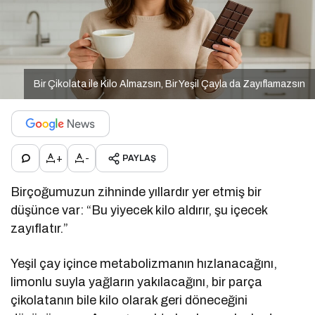
Bir Çikolata ile Kilo Almazsın, Bir Yeşil Çayla da Zayıflamazsın
+
-
PAYLAŞ
Birçoğumuzun zihninde yıllardır yer etmiş bir
düşünce var: “Bu yiyecek kilo aldırır, şu içecek
zayıflatır.”
Yeşil çay içince metabolizmanın hızlanacağını,
limonlu suyla yağların yakılacağını, bir parça
çikolatanın bile kilo olarak geri döneceğini