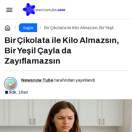
Yeme Atağından Sonra: Ceza Değil, Denge
Zamanı
Paylaş
Yorum Yap
Bir Çikolata ile Kilo Almazsın, Bir Yeşil
Sağlık
Çayla da Zayıflamazsın
Bir Çikolata ile Kilo Almazsın,
Bir Yeşil Çayla da
Zayıflamazsın
Newsnow Tube
tarafından yayınlandı
8dk, 15sn