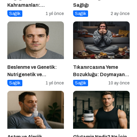
Kahramanları:
Sağlığı
Diyetisyenlerimiz
Sağlık
1 yıl önce
Sağlık
2 ay önce
Beslenme ve Genetik:
Tıkanırcasına Yeme
Nutrigenetik ve
Bozukluğu: Doymayan
Nutrigenomik’in Rolü
Duygular
Sağlık
1 yıl önce
Sağlık
10 ay önce
Astım ve Alerjik
Glutamin Nedir? Ne İçin