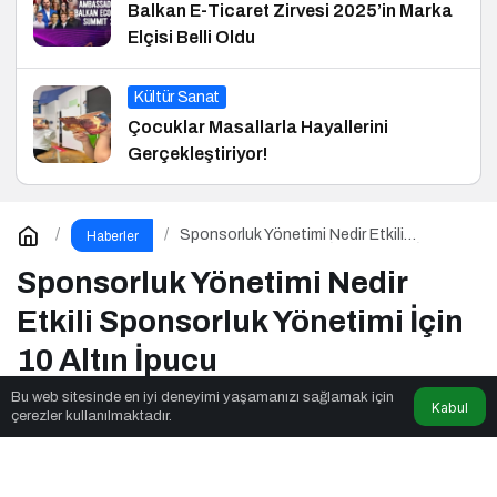
Balkan E-Ticaret Zirvesi 2025’in Marka
Elçisi Belli Oldu
Kültür Sanat
Çocuklar Masallarla Hayallerini
Gerçekleştiriyor!
Sponsorluk Yönetimi Nedir Etkili
Haberler
Sponsorluk Yönetimi İçin 10 Altın İpucu
Sponsorluk Yönetimi Nedir
Etkili Sponsorluk Yönetimi İçin
10 Altın İpucu
Bu web sitesinde en iyi deneyimi yaşamanızı sağlamak için
Kabul
çerezler kullanılmaktadır.
Newsnow Tube
tarafından yayınlandı
4dk, 53sn