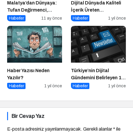
Malatya’dan Dünyaya:
Dijital Dünyada Kaliteli
Tufan Değirmenci,
İçerik Üreten
Fethiye’de Ringe Çıkıyor
Platformlar Neden
Haberler
11 ay önce
Haberler
1 yıl önce
Önemli?
Haber Yazısı Neden
Türkiye’nin Dijital
Yazılır?
Gündemini Belirleyen 15
Haber Sitesi
Haberler
1 yıl önce
Haberler
1 yıl önce
Bir Cevap Yaz
E-posta adresiniz yayınlanmayacak.
Gerekli alanlar
*
ile