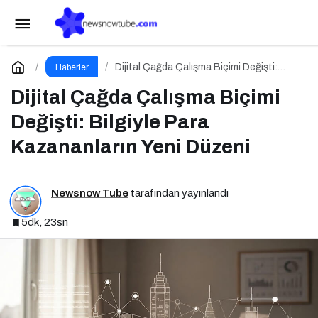
Sponsorluk Yönetimi Nedir Etkili Sponsorluk
Yönetimi İçin 10 Altın İpucu
Paylaş
Yorum Yap
Dijital Çağda Çalışma Biçimi Değişti:
Haberler
Bilgiyle Para Kazananların Yeni Düzeni
Dijital Çağda Çalışma Biçimi
Değişti: Bilgiyle Para
Kazananların Yeni Düzeni
Newsnow Tube
tarafından yayınlandı
5dk, 23sn