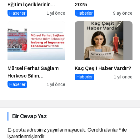
Eğitim İçeriklerinin
2025
Önemi
Haberler
1 yıl önce
Haberler
9 ay önce
Mürsel Ferhat Sağlam
Kaç Çeşit Haber Vardır?
Herkese Bilim
Haberler
1 yıl önce
Teknoloji’de “Iceberg of
Haberler
1 yıl önce
Ingonarce Fenomeni”ni
Yazdı
Bir Cevap Yaz
E-posta adresiniz yayınlanmayacak.
Gerekli alanlar
*
ile
işaretlenmişlerdir