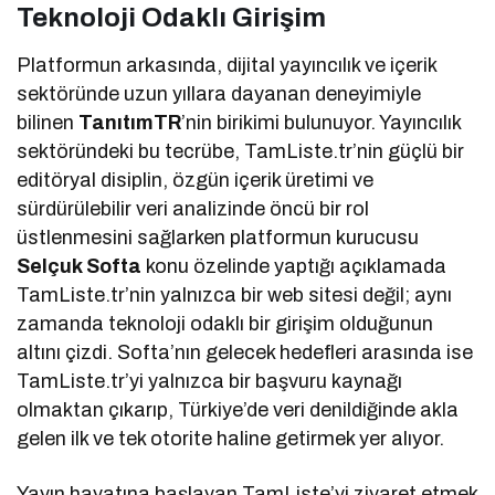
Teknoloji Odaklı Girişim
Platformun arkasında, dijital yayıncılık ve içerik
sektöründe uzun yıllara dayanan deneyimiyle
bilinen
TanıtımTR
’nin birikimi bulunuyor. Yayıncılık
sektöründeki bu tecrübe, TamListe.tr’nin güçlü bir
editöryal disiplin, özgün içerik üretimi ve
sürdürülebilir veri analizinde öncü bir rol
üstlenmesini sağlarken platformun kurucusu
Selçuk Softa
konu özelinde yaptığı açıklamada
TamListe.tr’nin yalnızca bir web sitesi değil; aynı
zamanda teknoloji odaklı bir girişim olduğunun
altını çizdi. Softa’nın gelecek hedefleri arasında ise
TamListe.tr’yi yalnızca bir başvuru kaynağı
olmaktan çıkarıp, Türkiye’de veri denildiğinde akla
gelen ilk ve tek otorite haline getirmek yer alıyor.
Yayın hayatına başlayan TamListe’yi ziyaret etmek