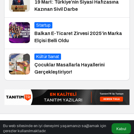
19 Mart: Türkiye’nin Siyasi Hafızasına
Kazınan Sivil Darbe
Startup
Balkan E-Ticaret Zirvesi 2025’in Marka
Elçisi Belli Oldu
Kültür Sanat
Çocuklar Masallarla Hayallerini
Gerçekleştiriyor!
© Telif Hakkı 01.02.2015, Tüm Hakları Saklıdır.
haber
,
en iyiler
Bu web sitesinde en iyi deneyimi yaşamanızı sağlamak için
listesi
,
bihaber
,
sağlıklı
Kabul
çerezler kullanılmaktadır.