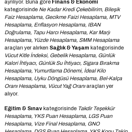
ayrılıyor. Buna göre
Finans & Ekonomi
kategorisinde
Ne Kadar Kredi Çekebilirim, Bileşik
Faiz Hesaplama, Gecikme Faizi Hesaplama, MTV
Hesaplama, Enflasyon Hesaplama, IBAN
Doğrulama, Tapu Harcı Hesaplama, Kar Marjı
Hesaplama, Yüzde Hesaplama, SMM Hesaplama
araçları yer alırken
Sağlık & Yaşam
kategorisinde
Vücut Kitle İndeksi, Gebelik Hesaplama, Günlük
Kalori İhtiyacı, Günlük Su İhtiyacı, Sigara Bırakma
Hesaplama, Yumurtlama Dönemi, İdeal Kilo
Hesaplama, Uyku Döngüsü Hesaplama, Bel-Kalça
Oranı Hesaplama, Vücut Yağ Oranı
araçları yer
alıyor.
Eğitim & Sınav
kategorisinde
Takdir Teşekkür
Hesaplama, YKS Puan Hesaplama, LGS Puan
Hesaplama, Vize Final Hesaplama, GNO
Hesaplama, DGS Puan Hesaplama, YKS Konu Takip