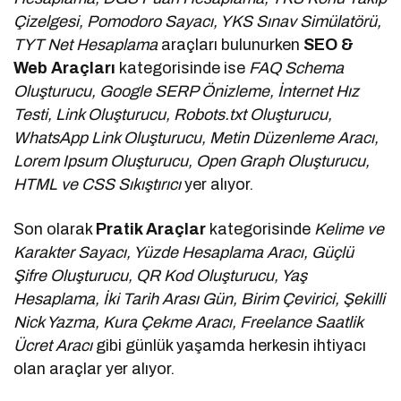
Çizelgesi, Pomodoro Sayacı, YKS Sınav Simülatörü,
TYT Net Hesaplama
araçları bulunurken
SEO &
Web Araçları
kategorisinde ise
FAQ Schema
Oluşturucu, Google SERP Önizleme, İnternet Hız
Testi, Link Oluşturucu, Robots.txt Oluşturucu,
WhatsApp Link Oluşturucu, Metin Düzenleme Aracı,
Lorem Ipsum Oluşturucu, Open Graph Oluşturucu,
HTML ve CSS Sıkıştırıcı
yer alıyor.
Son olarak
Pratik Araçlar
kategorisinde
Kelime ve
Karakter Sayacı, Yüzde Hesaplama Aracı, Güçlü
Şifre Oluşturucu, QR Kod Oluşturucu, Yaş
Hesaplama, İki Tarih Arası Gün, Birim Çevirici, Şekilli
Nick Yazma, Kura Çekme Aracı, Freelance Saatlik
Ücret Aracı
gibi günlük yaşamda herkesin ihtiyacı
olan araçlar yer alıyor.