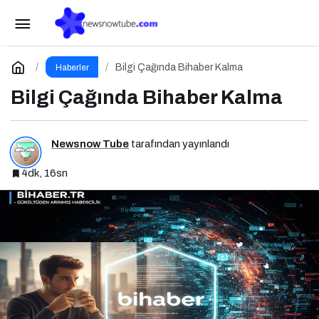
Tam Liste Yayın Hayatına Başladı!
Paylaş
Yorum Yap
Bilgi Çağında Bihaber Kalma
Haberler
Bilgi Çağında Bihaber Kalma
Newsnow Tube
tarafından yayınlandı
4dk, 16sn