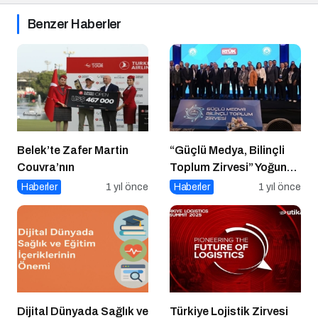
Benzer Haberler
Belek’te Zafer Martin
“Güçlü Medya, Bilinçli
Couvra’nın
Toplum Zirvesi” Yoğun
Katılımla Gerçekleşti
Haberler
1 yıl önce
Haberler
1 yıl önce
Dijital Dünyada Sağlık ve
Türkiye Lojistik Zirvesi