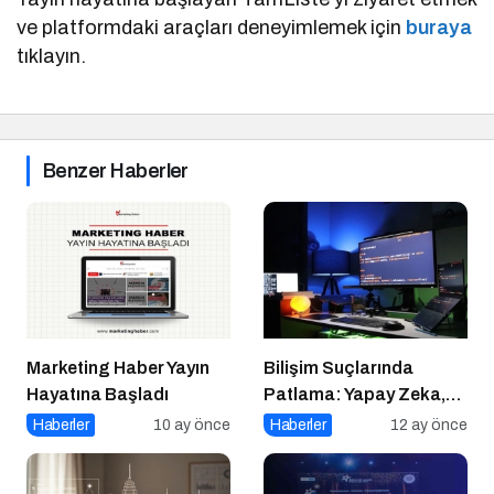
ve platformdaki araçları deneyimlemek için
buraya
tıklayın.
Benzer Haberler
Marketing Haber Yayın
Bilişim Suçlarında
Hayatına Başladı
Patlama: Yapay Zeka,
Sahte Siteler ve Dijital
Haberler
10 ay önce
Haberler
12 ay önce
Tuzaklar Tehlike Saçıyor