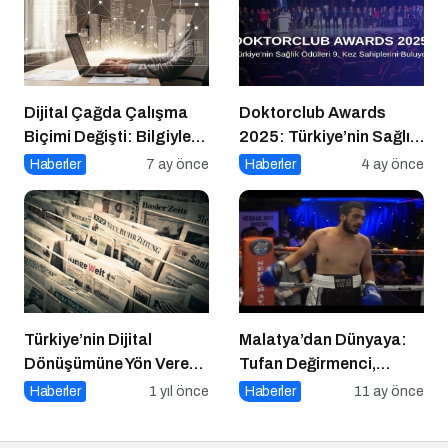
Dijital Çağda Çalışma
Doktorclub Awards
Biçimi Değişti: Bilgiyle
2025: Türkiye’nin Sağlık
Para Kazananların Yeni
Ödülleri 9. Kez
Haberler
7 ay önce
Haberler
4 ay önce
Düzeni
Sahiplerini Buluyor
Türkiye’nin Dijital
Malatya’dan Dünyaya:
Dönüşümüne Yön Veren
Tufan Değirmenci,
15 Platform
Fethiye’de Ringe Çıkıyor
Haberler
1 yıl önce
Haberler
11 ay önce