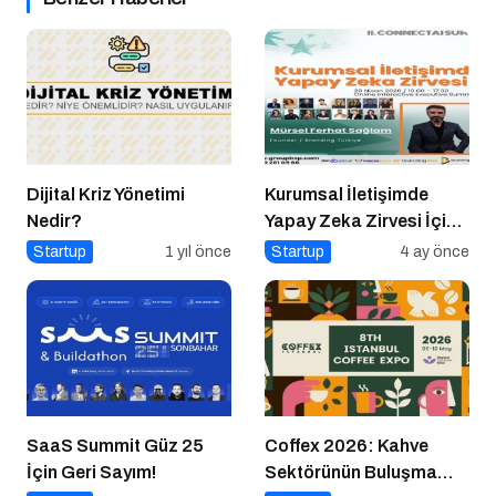
Dijital Kriz Yönetimi
Kurumsal İletişimde
Nedir?
Yapay Zeka Zirvesi İçin
Geri Sayım!
Startup
1 yıl önce
Startup
4 ay önce
SaaS Summit Güz 25
Coffex 2026: Kahve
İçin Geri Sayım!
Sektörünün Buluşma