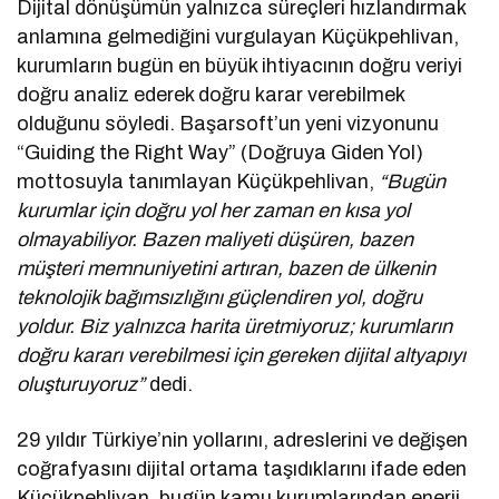
Dijital dönüşümün yalnızca süreçleri hızlandırmak
anlamına gelmediğini vurgulayan Küçükpehlivan,
kurumların bugün en büyük ihtiyacının doğru veriyi
doğru analiz ederek doğru karar verebilmek
olduğunu söyledi. Başarsoft’un yeni vizyonunu
“Guiding the Right Way” (Doğruya Giden Yol)
mottosuyla tanımlayan Küçükpehlivan,
“Bugün
kurumlar için doğru yol her zaman en kısa yol
olmayabiliyor. Bazen maliyeti düşüren, bazen
müşteri memnuniyetini artıran, bazen de ülkenin
teknolojik bağımsızlığını güçlendiren yol, doğru
yoldur. Biz yalnızca harita üretmiyoruz; kurumların
doğru kararı verebilmesi için gereken dijital altyapıyı
oluşturuyoruz”
dedi.
29 yıldır Türkiye’nin yollarını, adreslerini ve değişen
coğrafyasını dijital ortama taşıdıklarını ifade eden
Küçükpehlivan, bugün kamu kurumlarından enerji