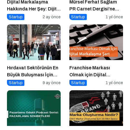
Dijital Markalaşma
Mürsel Ferhat Sağlam
Hakkında Her Şey: Dijital
PR Carnet Dergisi’ne
Markalaşma Sohbetleri
Konuştu
Startup
2 ay önce
Startup
1 yıl önce
Podcast Serisi
Hırdavat Sektörünün En
Franchise Markası
Büyük Buluşması İçin
Olmak için Dijital
İstanbul Hazır!
Markalaşma Şart
Startup
9 ay önce
Startup
1 yıl önce