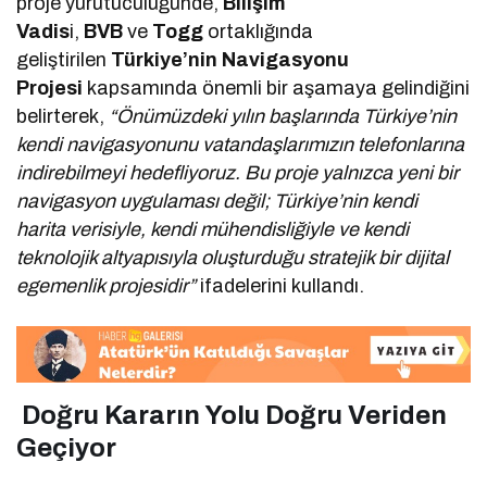
proje yürütücülüğünde,
Bilişim
Vadis
i,
BVB
ve
Togg
ortaklığında
geliştirilen
Türkiye’nin Navigasyonu
Projesi
kapsamında önemli bir aşamaya gelindiğini
belirterek,
“Önümüzdeki yılın başlarında Türkiye’nin
kendi navigasyonunu vatandaşlarımızın telefonlarına
indirebilmeyi hedefliyoruz. Bu proje yalnızca yeni bir
navigasyon uygulaması değil; Türkiye’nin kendi
harita verisiyle, kendi mühendisliğiyle ve kendi
teknolojik altyapısıyla oluşturduğu stratejik bir dijital
egemenlik projesidir”
ifadelerini kullandı.
Doğru Kararın Yolu Doğru Veriden
Geçiyor