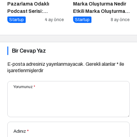
Pazarlama Odaklı
Marka Oluşturma Nedir
Podcast Serisi:
Etkili Marka Oluşturma
Pazarlama Sohbetleri
için 10 Altın İpucu
Startup
4 ay önce
Startup
8 ay önce
Bir Cevap Yaz
E-posta adresiniz yayınlanmayacak.
Gerekli alanlar
*
ile
işaretlenmişlerdir
Yorumunuz
*
Adınız
*