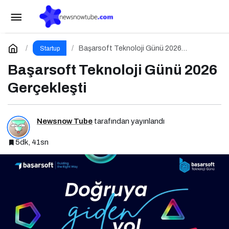
İçerik Pazarlaması Hakkında Her Şey:
İçeriklerce Podcast Serisi
Paylaş
Yorum Yap
Başarsoft Teknoloji Günü 2026
Startup
Gerçekleşti
Başarsoft Teknoloji Günü 2026
Gerçekleşti
Newsnow Tube
tarafından yayınlandı
5dk, 41sn