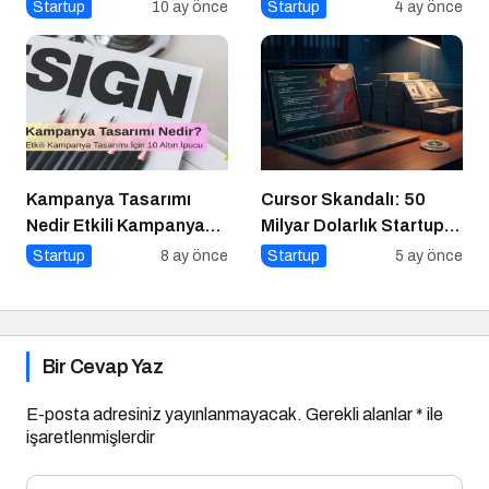
Noktası
Startup
10 ay önce
Startup
4 ay önce
Kampanya Tasarımı
Cursor Skandalı: 50
Nedir Etkili Kampanya
Milyar Dolarlık Startup
Tasarımı İçin 10 Altın
Açık Kaynağı Gizleyince
Startup
8 ay önce
Startup
5 ay önce
Öneri
Ne Oldu?
Bir Cevap Yaz
E-posta adresiniz yayınlanmayacak.
Gerekli alanlar
*
ile
işaretlenmişlerdir