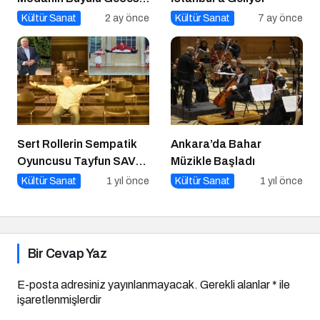
Cihan Nacar Defilesi
Kültür Sanat
2 ay önce
Kültür Sanat
7 ay önce
Sert Rollerin Sempatik
Ankara’da Bahar
Oyuncusu Tayfun SAV
Müzikle Başladı
ile Söyleşi
Kültür Sanat
1 yıl önce
Kültür Sanat
1 yıl önce
Bir Cevap Yaz
E-posta adresiniz yayınlanmayacak.
Gerekli alanlar
*
ile
işaretlenmişlerdir