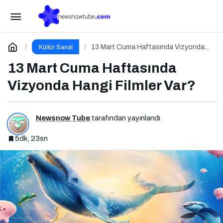
100 Yazar 100 Yeni Eser Projesi Ödül Töreni
Gerçekleşti
Paylaş
Yorum Yap
13 Mart Cuma Haftasında Vizyonda
Kültür Sanat
Hangi Filmler Var?
13 Mart Cuma Haftasında
Vizyonda Hangi Filmler Var?
Newsnow Tube
tarafından yayınlandı
5dk, 23sn