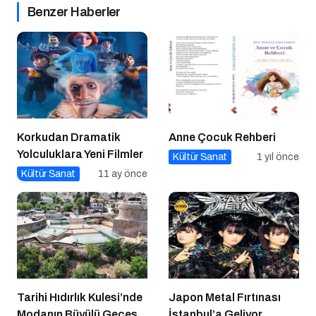
Benzer Haberler
Korkudan Dramatik
Anne Çocuk Rehberi
Yolculuklara Yeni Filmler
Kültür Sanat
1 yıl önce
Kültür Sanat
11 ay önce
Tarihi Hıdırlık Kulesi’nde
Japon Metal Fırtınası
Modanın Büyülü Gecesi:
İstanbul’a Geliyor