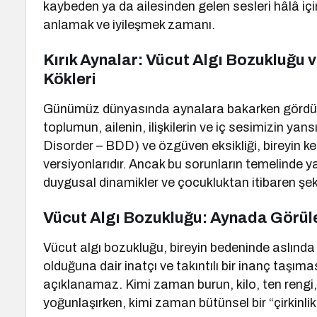
kaybeden ya da ailesinden gelen sesleri hâlâ içi
anlamak ve iyileşmek zamanı.
Kırık Aynalar: Vücut Algı Bozukluğu
Kökleri
Günümüz dünyasında aynalara bakarken gördüğüm
toplumun, ailenin, ilişkilerin ve iç sesimizin y
Disorder – BDD) ve özgüven eksikliği, bireyin ken
versiyonlarıdır. Ancak bu sorunların temelinde yaln
duygusal dinamikler ve çocukluktan itibaren şeki
Vücut Algı Bozukluğu: Aynada Görül
Vücut algı bozukluğu, bireyin bedeninde aslınd
olduğuna dair inatçı ve takıntılı bir inanç taşı
açıklanamaz. Kimi zaman burun, kilo, ten rengi, 
yoğunlaşırken, kimi zaman bütünsel bir “çirkinlik” 