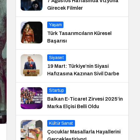
7 Ağustos Haftasında Vizyona
Girecek Filmler
Yaşam
Türk Tasarımcıların Küresel
Başarısı
Siyaset
19 Mart: Türkiye’nin Siyasi
Hafızasına Kazınan Sivil Darbe
Startup
Balkan E-Ticaret Zirvesi 2025’in
Marka Elçisi Belli Oldu
ri
Kültür Sanat
Çocuklar Masallarla Hayallerini
Gerçekleştiriyor!