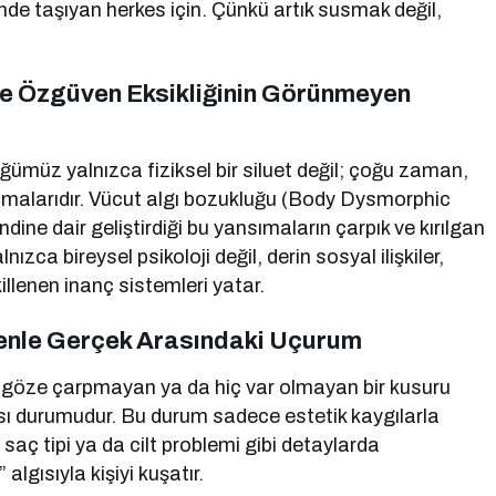
nde taşıyan herkes için. Çünkü artık susmak değil,
 ve Özgüven Eksikliğinin Görünmeyen
üz yalnızca fiziksel bir siluet değil; çoğu zaman,
ansımalarıdır. Vücut algı bozukluğu (Body Dysmorphic
dine dair geliştirdiği bu yansımaların çarpık ve kırılgan
ızca bireysel psikoloji değil, derin sosyal ilişkiler,
llenen inanç sistemleri yatar.
enle Gerçek Arasındaki Uçurum
a göze çarpmayan ya da hiç var olmayan bir kusuru
ması durumudur. Bu durum sadece estetik kaygılarla
saç tipi ya da cilt problemi gibi detaylarda
algısıyla kişiyi kuşatır.