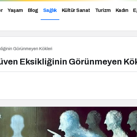
er
Yaşam
Blog
Sağlık
Kültür Sanat
Turizm
Kadın
E
liğinin Görünmeyen Kökleri
üven Eksikliğinin Görünmeyen Kök