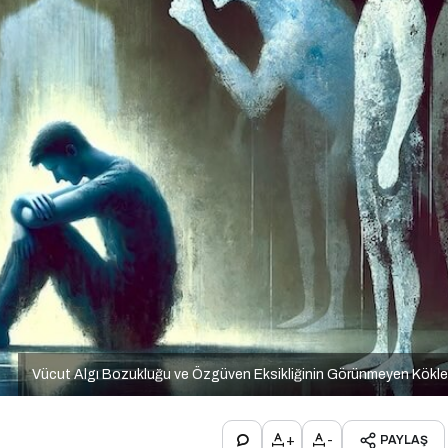
Vücut Algı Bozukluğu ve Özgüven Eksikliğinin Görünmeyen Kökle
+
-
PAYLAŞ