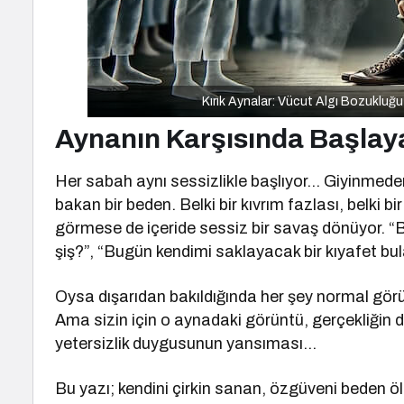
Kırık Aynalar: Vücut Algı Bozukluğ
Aynanın Karşısında Başlay
Her sabah aynı sessizlikle başlıyor… Giyinmede
bakan bir beden. Belki bir kıvrım fazlası, belki 
görmese de içeride sessiz bir savaş dönüyor. “B
şiş?”, “Bugün kendimi saklayacak bir kıyafet bu
Oysa dışarıdan bakıldığında her şey normal gö
Ama sizin için o aynadaki görüntü, gerçekliğin de
yetersizlik duygusunun yansıması…
Bu yazı; kendini çirkin sanan, özgüveni beden ölç