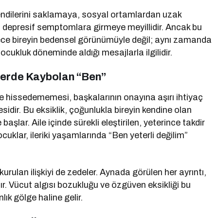
kendilerini saklamaya, sosyal ortamlardan uzak
 depresif semptomlara girmeye meyillidir. Ancak bu
ece bireyin bedensel görünümüyle değil; aynı zamanda
çocukluk döneminde aldığı mesajlarla ilgilidir.
rlerde Kaybolan “Ben”
nce hissedememesi, başkalarının onayına aşırı ihtiyaç
idir. Bu eksiklik, çoğunlukla bireyin kendine olan
aşlar. Aile içinde sürekli eleştirilen, yeterince takdir
uklar, ileriki yaşamlarında “Ben yeterli değilim”
urulan ilişkiyi de zedeler. Aynada görülen her ayrıntı,
lır. Vücut algısı bozukluğu ve özgüven eksikliği bu
lık gölge haline gelir.