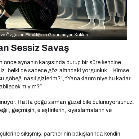
u ve Özgüven Eksikliğinin Görünmeyen Kökleri
an Sessiz Savaş
n önce aynanın karşısında durup bir süre kendine
bir iz, belki de sadece göz altındaki yorgunluk… Kimse
u göbeği nasıl gizlerim?”, “Yanaklarım niye bu kadar
labilecek miyim?”
rünüyor. Hatta çoğu zaman güzel bile bulunuyorsunuz.
ğil, geçmişin, eleştirilerin, kıyaslamaların ve
ülerine sıkışmış, partnerinin bakışlarında kendini