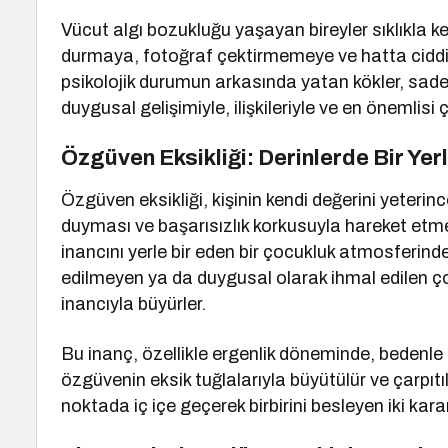
Vücut algı bozukluğu yaşayan bireyler sıklıkla 
durmaya, fotoğraf çektirmemeye ve hatta ciddi
psikolojik durumun arkasında yatan kökler, sad
duygusal gelişimiyle, ilişkileriyle ve en önemlisi 
Özgüven Eksikliği: Derinlerde Bir Ye
Özgüven eksikliği, kişinin kendi değerini yeteri
duyması ve başarısızlık korkusuyla hareket etmes
inancını yerle bir eden bir çocukluk atmosferinde b
edilmeyen ya da duygusal olarak ihmal edilen çoc
inancıyla büyürler.
Bu inanç, özellikle ergenlik döneminde, bedenle k
özgüvenin eksik tuğlalarıyla büyütülür ve çarpıtı
noktada iç içe geçerek birbirini besleyen iki karan