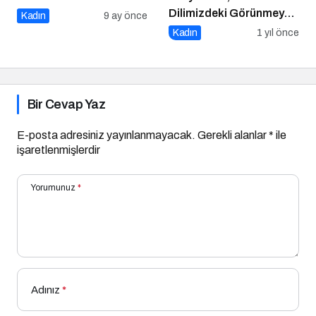
Dilimizdeki Görünmeyen
Kadın
9 ay önce
Cinsiyet Ayrımı
Kadın
1 yıl önce
Bir Cevap Yaz
E-posta adresiniz yayınlanmayacak.
Gerekli alanlar
*
ile
işaretlenmişlerdir
Yorumunuz
*
Adınız
*