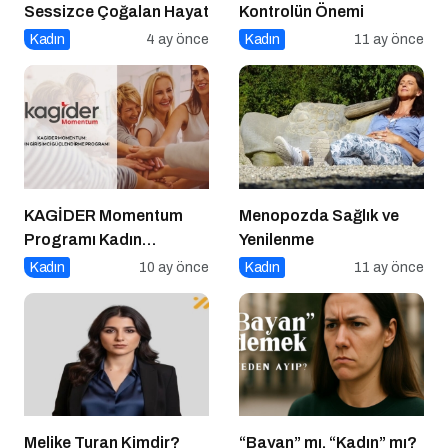
Sessizce Çoğalan Hayat
Kontrolün Önemi
Kadın
4 ay önce
Kadın
11 ay önce
KAGİDER Momentum
Menopozda Sağlık ve
Programı Kadın
Yenilenme
Girişimcilerin Gücüne
Kadın
10 ay önce
Kadın
11 ay önce
Güç Katıyor
Melike Turan Kimdir?
“Bayan” mı, “Kadın” mı?