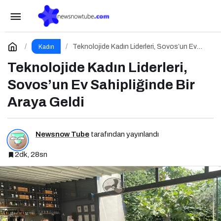
Teknolojide Kadın Liderleri, Sovos’un Ev
Sahipliğinde Bir Araya Geldi
Yorum Yap
Teknolojide Kadın Liderleri, Sovos’un Ev
Kadın
Sahipliğinde Bir Araya Geldi
Teknolojide Kadın Liderleri,
Sovos’un Ev Sahipliğinde Bir
Araya Geldi
Newsnow Tube
tarafından yayınlandı
2dk, 28sn